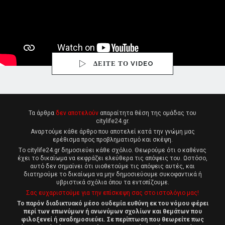
ΔΕΙΤΕ ΤΟ VIDEO
Τα άρθρα
δεν αποτελούν
απαραίτητα θέση της ομάδας του
citylife24.gr.
Αναρτούμε κάθε άρθρο που αποτελεί κατά την γνώμη μας
ερέθισμα προς προβληματισμό και σκέψη.
Tο citylife24.gr δημοσιεύει κάθε σχόλιο. Θεωρούμε ότι ο καθένας
έχει το δικαίωμα να εκφράζει ελεύθερα τις απόψεις του. Ωστόσο,
αυτό δεν σημαίνει ότι υιοθετούμε τις απόψεις αυτές, και
διατηρούμε το δικαίωμα να μην δημοσιεύουμε συκοφαντικά ή
υβριστικά σχόλια όπου τα εντοπίζουμε.
Σας ευχαριστούμε για την επίσκεψη σας στο ιστολόγιο μας!
Το παρόν διαδικτυακό μέσο ουδεμία ευθύνη εκ του νόμου φέρει
περί των επωνύμων ή ανωνύμων σχολίων και θεμάτων που
φιλοξενεί ή αναδημοσιεύει. Σε περίπτωση που θεωρείτε πως