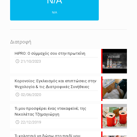
N/A
N/A
ΕΠΌΜΕΝΕΣ 4 ΜΈΡΕΣ
N/A
N/A
Διατροφή
N/A
N/A
HiPRO: Ο σύμμαχός σου στην πρωτεΐνη
N/A
N/A
21/10/2023
N/A
N/A
Powered by Forecast.io
Κορονοϊος: Εγκλεισμός και επιπτώσεις στην
Ψυχολογία & τις Διατροφικές Συνήθειες
02/06/2020
Τι μου προσφέρει ένας ντεκαφεϊνέ; της
Νικολέτας Τζημαγιώργη
22/12/2019
Τι κολατσιό να δώσω στο παιδί μου;