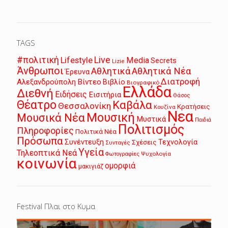
TAGS
Live
#πολιτική
Lifestyle
Media
Secrets
Lizie
Άνθρωποι
Αθλητικά
Αθλητικά Νέα
Έρευνα
Διατροφή
Αλεξανδρούπολη
Βίντεο
Βιβλίο
Βιογραφικό
Ελλάδα
Διεθνή
Ειδήσεις
Εισιτήρια
Θάσος
Θέατρο
Καβάλα
Θεσσαλονίκη
Κρατήσεις
Κουζίνα
Νεα
Μουσική
Μουσικά Νέα
Μυστικά
Παιδιά
Πολιτισμός
Πληροφορίες
Πολιτικά Νέα
Πρόσωπα
Συνέντευξη
Τεχνολογία
Σχέσεις
Συνταγές
Υγεία
Τηλεοπτικά Νεά
Ψυχολογία
Φωτογραφίες
κοινωνία
ομορφιά
μακιγιάζ
Festival Πλαι στο Κυμα