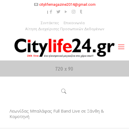
citylifemagazine2014@gmail.com
Συντάκτες
Επικοινωνία
Αίτηση Διαχείρισης Προσωπικών Δεδομένων
Λεωνίδας Μπαλάφας Full Band Live σε Ξάνθη &
Κομοτηνή