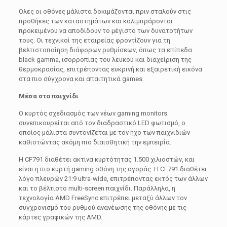
Όλες οι οθόνες μάλιστα δοκιμάζονται πριν σταλούν στις
προθήκες των καταστημάτων και καλιμπράρονται
προκειμένου να αποδίδουν το μέγιστο των δυνατοτήτων
τους. Οι τεχνικοί της εταιρείας φροντίζουν για τη
βελτιστοποίηση διάφορων ρυθμίσεων, όπως τα επίπεδα
black gamma, ισορροπίας του λευκού και διαχείριση της
θερμοκρασίας, επιτρέποντας ευκρινή και εξαιρετική εικόνα
στα πιο σύγχρονα και απαιτητικά games.
Μέσα στο παιχνίδι
Ο κυρτός σχεδιασμός των νέων gaming monitors
συνεπικουρείται από τον διαδραστικό LED φωτισμό, ο
οποίος μάλιστα συντονίζεται με τον ήχο των παιχνιδιών
καθιστώντας ακόμη πιο διαισθητική την εμπειρία.
Η CF791 διαθέτει ακτίνα κυρτότητας 1.500 χιλιοστών, και
είναι η πιο κυρτή gaming οθόνη της αγοράς. Η CF791 διαθέτει
λόγο πλευρών 21:9 ultra-wide, επιτρέποντας εκτός των άλλων
και το βέλτιστο multi-screen παιχνίδι. Παράλληλα, η
τεχνολογία AMD FreeSync επιτρέπει μεταξύ άλλων τον
συγχρονισμό του ρυθμού ανανέωσης της οθόνης με τις
κάρτες γραφικών της AMD.