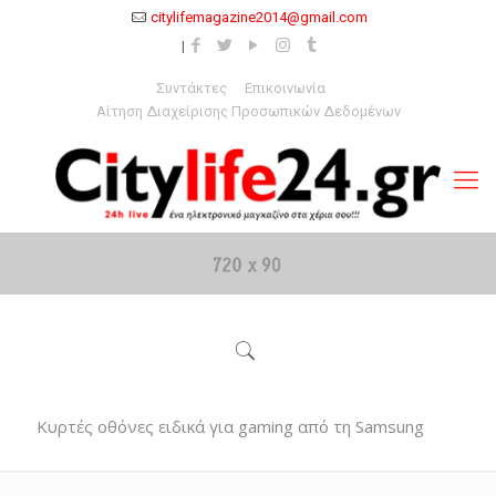
citylifemagazine2014@gmail.com
Συντάκτες
Επικοινωνία
Αίτηση Διαχείρισης Προσωπικών Δεδομένων
Κυρτές οθόνες ειδικά για gaming από τη Samsung