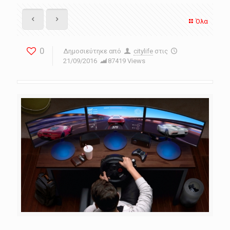
Όλα
0
Δημοσιεύτηκε από
citylife
στις
21/09/2016
87419 Views