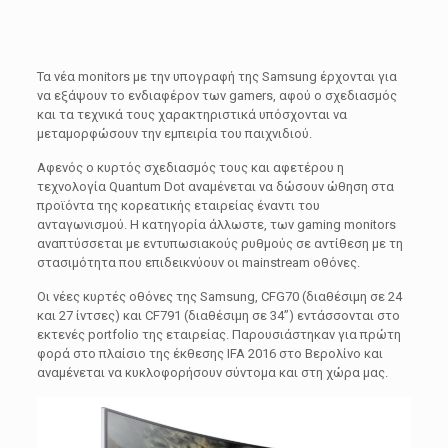
Τα νέα monitors με την υπογραφή της Samsung έρχονται για
να εξάψουν το ενδιαφέρον των gamers, αφού ο σχεδιασμός
και τα τεχνικά τους χαρακτηριστικά υπόσχονται να
μεταμορφώσουν την εμπειρία του παιχνιδιού.
Αφενός ο κυρτός σχεδιασμός τους και αφετέρου η
τεχνολογία Quantum Dot αναμένεται να δώσουν ώθηση στα
προϊόντα της κορεατικής εταιρείας έναντι του
ανταγωνισμού. Η κατηγορία άλλωστε, των gaming monitors
αναπτύσσεται με εντυπωσιακούς ρυθμούς σε αντίθεση με τη
στασιμότητα που επιδεικνύουν οι mainstream οθόνες.
Οι νέες κυρτές οθόνες της Samsung, CFG70 (διαθέσιμη σε 24
και 27 ίντσες) και CF791 (διαθέσιμη σε 34’’) εντάσσονται στο
εκτενές portfolio της εταιρείας. Παρουσιάστηκαν για πρώτη
φορά στο πλαίσιο της έκθεσης IFA 2016 στο Βερολίνο και
αναμένεται να κυκλοφορήσουν σύντομα και στη χώρα μας.