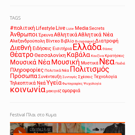
TAGS
Live
#πολιτική
Lifestyle
Media
Secrets
Lizie
Άνθρωποι
Αθλητικά
Αθλητικά Νέα
Έρευνα
Διατροφή
Αλεξανδρούπολη
Βίντεο
Βιβλίο
Βιογραφικό
Ελλάδα
Διεθνή
Ειδήσεις
Εισιτήρια
Θάσος
Θέατρο
Καβάλα
Θεσσαλονίκη
Κρατήσεις
Κουζίνα
Νεα
Μουσική
Μουσικά Νέα
Μυστικά
Παιδιά
Πολιτισμός
Πληροφορίες
Πολιτικά Νέα
Πρόσωπα
Συνέντευξη
Τεχνολογία
Σχέσεις
Συνταγές
Υγεία
Τηλεοπτικά Νεά
Ψυχολογία
Φωτογραφίες
κοινωνία
ομορφιά
μακιγιάζ
Festival Πλαι στο Κυμα