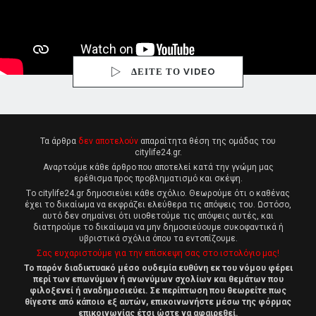
ΔΕΙΤΕ ΤΟ VIDEO
Τα άρθρα
δεν αποτελούν
απαραίτητα θέση της ομάδας του
citylife24.gr.
Αναρτούμε κάθε άρθρο που αποτελεί κατά την γνώμη μας
ερέθισμα προς προβληματισμό και σκέψη.
Tο citylife24.gr δημοσιεύει κάθε σχόλιο. Θεωρούμε ότι ο καθένας
έχει το δικαίωμα να εκφράζει ελεύθερα τις απόψεις του. Ωστόσο,
αυτό δεν σημαίνει ότι υιοθετούμε τις απόψεις αυτές, και
διατηρούμε το δικαίωμα να μην δημοσιεύουμε συκοφαντικά ή
υβριστικά σχόλια όπου τα εντοπίζουμε.
Σας ευχαριστούμε για την επίσκεψη σας στο ιστολόγιο μας!
Το παρόν διαδικτυακό μέσο ουδεμία ευθύνη εκ του νόμου φέρει
περί των επωνύμων ή ανωνύμων σχολίων και θεμάτων που
φιλοξενεί ή αναδημοσιεύει. Σε περίπτωση που θεωρείτε πως
θίγεστε από κάποιο εξ αυτών, επικοινωνήστε μέσω της φόρμας
επικοινωνίας έτσι ώστε να αφαιρεθεί.