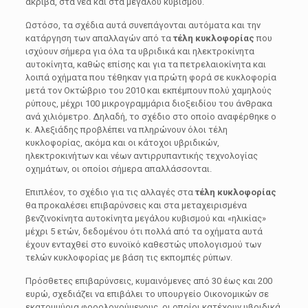
ακριβά, στα νέα και στα μεγάλου κυβισμού.
Ωστόσο, τα σχέδια αυτά συνεπάγονται αυτόματα και την
κατάργηση των απαλλαγών από τα
τέλη κυκλοφορίας
που
ισχύουν σήμερα για όλα τα υβριδικά και ηλεκτροκίνητα
αυτοκίνητα, καθώς επίσης και για τα πετρελαιοκίνητα και
λοιπά οχήματα που τέθηκαν για πρώτη φορά σε κυκλοφορία
μετά τον Οκτώβριο του 2010 και εκπέμπουν πολύ χαμηλούς
ρύπους, μέχρι 100 μικρογραμμάρια διοξειδίου του άνθρακα
ανά χιλιόμετρο. Δηλαδή, το σχέδιο στο οποίο αναφέρθηκε ο
κ. Αλεξιάδης προβλέπει να πληρώνουν όλοι τέλη
κυκλοφορίας, ακόμα και οι κάτοχοι υβριδικών,
ηλεκτροκινήτων και νέων αντιρρυπαντικής τεχνολογίας
οχημάτων, οι οποίοι σήμερα απαλλάσσονται.
Επιπλέον, το σχέδιο για τις αλλαγές στα
τέλη κυκλοφορίας
θα προκαλέσει επιβαρύνσεις και στα μεταχειρισμένα
βενζινοκίνητα αυτοκίνητα μεγάλου κυβισμού και «ηλικίας»
μέχρι 5 ετών, δεδομένου ότι πολλά από τα οχήματα αυτά
έχουν ενταχθεί στο ευνοϊκό καθεστώς υπολογισμού των
τελών κυκλοφορίας με βάση τις εκπομπές ρύπων.
Πρόσθετες επιβαρύνσεις, κυμαινόμενες από 30 έως και 200
ευρώ, σχεδιάζει να επιβάλει το υπουργείο Οικονομικών σε
εκατομμύρια φορολογούμενους, οι οποίοι κατέχουν υβριδικά