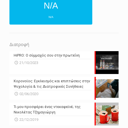
N/A
N/A
ΕΠΌΜΕΝΕΣ 4 ΜΈΡΕΣ
N/A
N/A
Διατροφή
N/A
N/A
HiPRO: Ο σύμμαχός σου στην πρωτεΐνη
N/A
N/A
21/10/2023
N/A
N/A
Powered by Forecast.io
Κορονοϊος: Εγκλεισμός και επιπτώσεις στην
Ψυχολογία & τις Διατροφικές Συνήθειες
02/06/2020
Τι μου προσφέρει ένας ντεκαφεϊνέ; της
Νικολέτας Τζημαγιώργη
22/12/2019