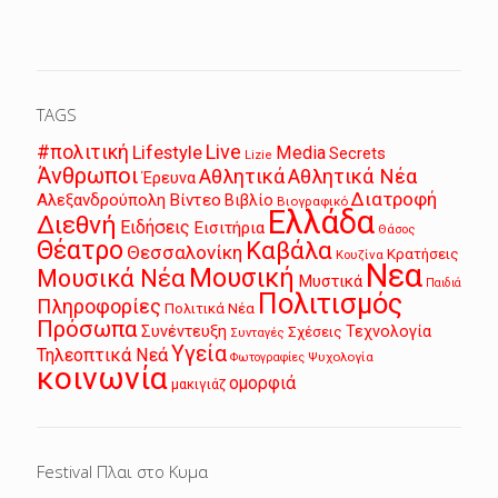
TAGS
Live
#πολιτική
Lifestyle
Media
Secrets
Lizie
Άνθρωποι
Αθλητικά
Αθλητικά Νέα
Έρευνα
Διατροφή
Αλεξανδρούπολη
Βίντεο
Βιβλίο
Βιογραφικό
Ελλάδα
Διεθνή
Ειδήσεις
Εισιτήρια
Θάσος
Θέατρο
Καβάλα
Θεσσαλονίκη
Κρατήσεις
Κουζίνα
Νεα
Μουσική
Μουσικά Νέα
Μυστικά
Παιδιά
Πολιτισμός
Πληροφορίες
Πολιτικά Νέα
Πρόσωπα
Συνέντευξη
Τεχνολογία
Σχέσεις
Συνταγές
Υγεία
Τηλεοπτικά Νεά
Ψυχολογία
Φωτογραφίες
κοινωνία
ομορφιά
μακιγιάζ
Festival Πλαι στο Κυμα