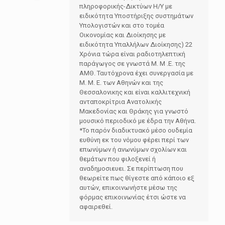
πληροφορικής-Δικτύων Η/Υ με
ειδικότητα Υποστήριξης συστημάτων
Υπολογιστών και στο τομέα
Οικονομίας και Διοίκησης με
ειδικότητα Υπαλλήλων Διοίκησης) 22
Χρόνια τώρα είναι ραδιοτηλεπτική
παράγωγος σε γνωστά Μ. Μ .Ε. της
ΑΜΘ. Ταυτόχρονα έχει συνεργασία με
Μ. Μ. Ε. των Αθηνών και της
Θεσσαλονικης και είναι καλλιτεχνική
ανταποκρίτρια Ανατολικής
Μακεδονίας και Θράκης για γνωστό
μουσικό περιοδικό με έδρα την Αθήνα.
*Το παρόν διαδικτυακό μέσο ουδεμία
ευθύνη εκ του νόμου φέρει περί των
επωνύμων ή ανωνύμων σχολίων και
θεμάτων που φιλοξενεί ή
αναδημοσιευει. Σε περίπτωση που
θεωρείτε πως θίγεστε από κάποιο εξ
αυτών, επικοινωνήστε μέσω της
φόρμας επικοινωνίας έτσι ώστε να
αφαιρεθεί.