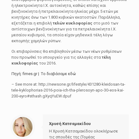
ή ηλεκτροκίνητα Ι.Χ. αυτοκίνητα, καθώς επίσης και
βενζινοκίνητα ή πετρελαιοκίνητα ηλικίας μέχρι 5 ετών με
κινητήρες άνω των 1.800 κυβικών εκατοστών. Παράλληλα,
εξετάζεται η επιβολή
τελών κυκλοφορίας
στο μισό των
αντίστοιχων βενζινοκίνητων για τα πετρελαιοκίνητα Ι.Χ.
μεσαίου κυβισμού, τα οποία είχαν μηδενικά τέλη λόγω
εκπομπής χαμηλών ρύπων.
Οι επιβαρύνσεις θα επιβληθούν μέσω των νέων ρυθμίσεων
που προωθεί το υπουργείο για τις αλλαγές στα
τέλη
κυκλοφορίας
του 2016.
Πηγή:
fimes.gr
|
Tο διαβάσαμε εδώ
– See more at: http://newsone.gr/lifestyle/431280-kleidosan-ta-
tele-kyklophorias-2016-poia-ich-tha-plerosoyn-apo-30-eos-kai-
200-eyro#sthash.gXyqYuEW.dpuf
Χρυσή Κατσαμακίδου
Η Χρυσή Κατσαμακίδου ολοκλήρωσε
τις σπουδές της (Τομέας