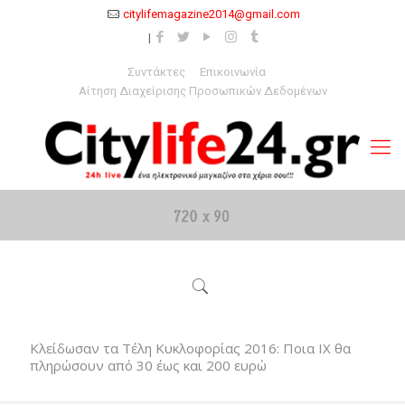
citylifemagazine2014@gmail.com
Συντάκτες
Επικοινωνία
Αίτηση Διαχείρισης Προσωπικών Δεδομένων
Κλείδωσαν τα Τέλη Κυκλοφορίας 2016: Ποια ΙΧ θα
πληρώσουν από 30 έως και 200 ευρώ