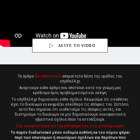
ΔΕΙΤΕ ΤΟ VIDEO
Τα άρθρα
δεν αποτελούν
απαραίτητα θέση της ομάδας του
citylife24.gr.
Αναρτούμε κάθε άρθρο που αποτελεί κατά την γνώμη μας
ερέθισμα προς προβληματισμό και σκέψη.
Tο citylife24.gr δημοσιεύει κάθε σχόλιο. Θεωρούμε ότι ο καθένας
έχει το δικαίωμα να εκφράζει ελεύθερα τις απόψεις του. Ωστόσο,
αυτό δεν σημαίνει ότι υιοθετούμε τις απόψεις αυτές, και
διατηρούμε το δικαίωμα να μην δημοσιεύουμε συκοφαντικά ή
υβριστικά σχόλια όπου τα εντοπίζουμε.
Σας ευχαριστούμε για την επίσκεψη σας στο ιστολόγιο μας!
Το παρόν διαδικτυακό μέσο ουδεμία ευθύνη εκ του νόμου φέρει
περί των επωνύμων ή ανωνύμων σχολίων και θεμάτων που