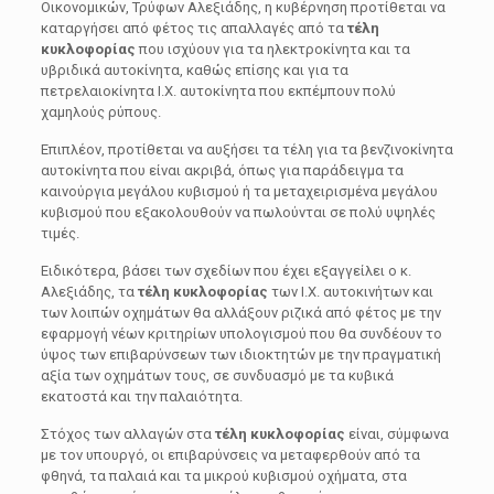
Οικονομικών, Τρύφων Αλεξιάδης, η κυβέρνηση προτίθεται να
καταργήσει από φέτος τις απαλλαγές από τα
τέλη
κυκλοφορίας
που ισχύουν για τα ηλεκτροκίνητα και τα
υβριδικά αυτοκίνητα, καθώς επίσης και για τα
πετρελαιοκίνητα I.X. αυτοκίνητα που εκπέμπουν πολύ
χαμηλούς ρύπους.
Επιπλέον, προτίθεται να αυξήσει τα τέλη για τα βενζινοκίνητα
αυτοκίνητα που είναι ακριβά, όπως για παράδειγμα τα
καινούργια μεγάλου κυβισμού ή τα μεταχειρισμένα μεγάλου
κυβισμού που εξακολουθούν να πωλούνται σε πολύ υψηλές
τιμές.
Ειδικότερα, βάσει των σχεδίων που έχει εξαγγείλει ο κ.
Αλεξιάδης, τα
τέλη κυκλοφορίας
των Ι.Χ. αυτοκινήτων και
των λοιπών οχημάτων θα αλλάξουν ριζικά από φέτος με την
εφαρμογή νέων κριτηρίων υπολογισμού που θα συνδέουν το
ύψος των επιβαρύνσεων των ιδιοκτητών με την πραγματική
αξία των οχημάτων τους, σε συνδυασμό με τα κυβικά
εκατοστά και την παλαιότητα.
Στόχος των αλλαγών στα
τέλη κυκλοφορίας
είναι, σύμφωνα
με τον υπουργό, οι επιβαρύνσεις να μεταφερθούν από τα
φθηνά, τα παλαιά και τα μικρού κυβισμού οχήματα, στα