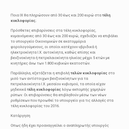
Ποια ΙΧ θα πληρώσουν από 30 έως και 200 ευρώ στα
τέλη
κυκλοφορίας
;
Πρόσθετες επιβαρύνσεις στα τέλη κυκλοφορίας,
κυμαινόμενες από 30 έως και 200 ευρώ, σχεδιάζει να επιβάλει
το υπουργείο Οικονομικών σε εκατομμύρια
φορολογούμενους, οι οποίοι κατέχουν υβριδικά ή
ηλεκτροκίνητα Ι.Χ. αυτοκίνητα, καθώς επίσης και
βενζινοκίνητα ή πετρελαιοκίνητα ηλικίας μέχρι 5 ετών με
κινητήρες άνω των 1.800 κυβικών εκατοστών.
Παράλληλα, εξετάζεται η επιβολή
τελών κυκλοφορίας
στο
μισό των αντίστοιχων βενζινοκίνητων για τα
πετρελαιοκίνητα Ι.Χ. μεσαίου κυβισμού, τα οποία είχαν
μηδενικά
τέλη κυκλοφορίας
λόγω εκπομπής χαμηλών
ρύπων. Οι επιβαρύνσεις θα επιβληθούν μέσω των νέων
ρυθμίσεων που προωθεί το υπουργείο για τις αλλαγές στα
τέλη κυκλοφορίας του 2016.
Κατάργηση
Οπως ήδη έχει προαναγγείλει ο αναπληρωτής υπουργός