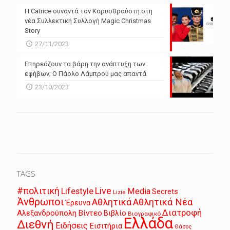
Η Catrice συναντά τον Καρυοθραύστη στη
νέα Συλλεκτική Συλλογή Magic Christmas
Story
27/11/2023
Επηρεάζουν τα βάρη την ανάπτυξη των
εφήβων; Ο Πάολο Λάμπρου μας απαντά
23/10/2023
TAGS
Live
#πολιτική
Lifestyle
Media
Secrets
Lizie
Άνθρωποι
Αθλητικά
Αθλητικά Νέα
Έρευνα
Διατροφή
Αλεξανδρούπολη
Βίντεο
Βιβλίο
Βιογραφικό
Ελλάδα
Διεθνή
Ειδήσεις
Εισιτήρια
Θάσος