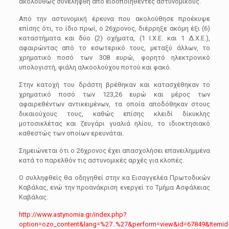
ακολούθως συνελήφθη από ειδοποιηθέντες αστυνομικούς.
Από την αστυνομική έρευνα που ακολούθησε προέκυψε
επίσης ότι, το ίδιο πρωί, ο 26χρονος, διέρρηξε ακόμη έξι (6)
καταστήματα και δύο (2) οχήματα, (1 Ι.Χ.Ε. και 1 Δ.Χ.Ε.),
αφαιρώντας από το εσωτερικό τους, μεταξύ άλλων, το
χρηματικό ποσό των 308 ευρώ, φορητό ηλεκτρονικό
υπολογιστή, φιάλη αλκοολούχου ποτού και φακό.
Στην κατοχή του δράστη βρέθηκαν και κατασχέθηκαν το
χρηματικό ποσό των 123,26 ευρώ και μέρος των
αφαιρεθέντων αντικειμένων, τα οποία αποδόθηκαν στους
δικαιούχους τους, καθώς επίσης κλειδί δίκυκλης
μοτοσικλέτας και ζευγάρι γυαλιά ηλίου, το ιδιοκτησιακό
καθεστώς των οποίων ερευνάται.
Σημειώνεται ότι ο 26χρονος έχει απασχολήσει επανειλημμένα
κατά το παρελθόν τις αστυνομικές αρχές για κλοπές.
Ο συλληφθείς θα οδηγηθεί στην κα Εισαγγελέα Πρωτοδικών
Καβάλας, ενώ την προανάκριση ενεργεί το Τμήμα Ασφάλειας
Καβάλας.
http://www.astynomia.gr/index.php?
option=ozo_content&lang=%27..%27&perform=view&id=67849&Itemid