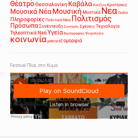
Θέατρο
Καβάλα
Θεσσαλονίκη
Κρατήσεις
Κουζίνα
Νεα
Μουσική
Μουσικά Νέα
Μυστικά
Παιδιά
Πολιτισμός
Πληροφορίες
Πολιτικά Νέα
Πρόσωπα
Συνέντευξη
Τεχνολογία
Σχέσεις
Συνταγές
Υγεία
Τηλεοπτικά Νεά
Ψυχολογία
Φωτογραφίες
κοινωνία
ομορφιά
μακιγιάζ
Festival Πλαι στο Κυμα