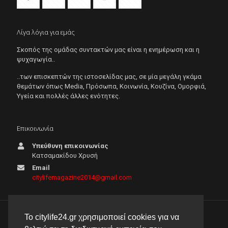
Λίγα λόγια για εμάς
Σκοπός της ομάδας συντακτών μας είναι η ενημέρωση και η
ψυχαγωγία..
..των επισκεπτών της ιστοσελίδας μας, σε μία μεγάλη γκάμα
θεμάτων όπως Μedia, Πρόσωπα, Κοινωνία, Κουζίνα, Ομορφιά,
Υγεία και πολλές άλλες ενότητες.
Επικοινωνία
Υπεύθυνη επικοινωνίας
Κατσαμακίδου Χρυσή
Email
citylifemagazine2014@gmail.com
Το citylife24.gr χρησιμοποιεί cookies για να
© 2026 City Life 24 | Με την επιφύλαξη κάθε νόμιμου