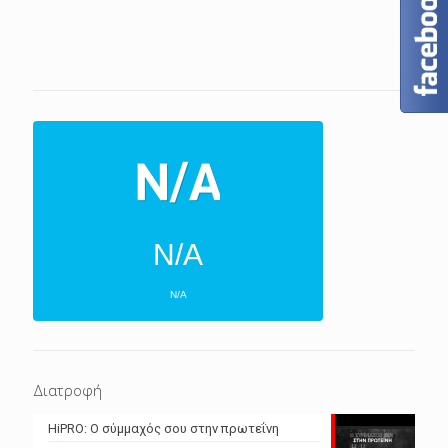
N/A
N/A
ΕΠΌΜΕΝΕΣ 4 ΜΈΡΕΣ
N/A
N/A
Διατροφή
N/A
N/A
HiPRO: Ο σύμμαχός σου στην πρωτεΐνη