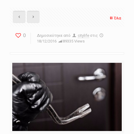
Όλα
0
Δημοσιεύτηκε από
citylife
στις
18/12/2016
89335 Views