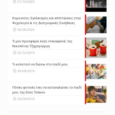
N/A
N/A
21/10/2023
N/A
N/A
Powered by Forecast.io
Κορονοϊος: Εγκλεισμός και επιπτώσεις στην
Ψυχολογία & τις Διατροφικές Συνήθειες
02/06/2020
Τι μου προσφέρει ένας ντεκαφεϊνέ; της
Νικολέτας Τζημαγιώργη
22/12/2019
Τι κολατσιό να δώσω στο παιδί μου;
30/09/2019
Πόσες φυτικές ίνες να καταναλώσει το παιδί
μου; της Εύας Τσάκου
26/09/2019