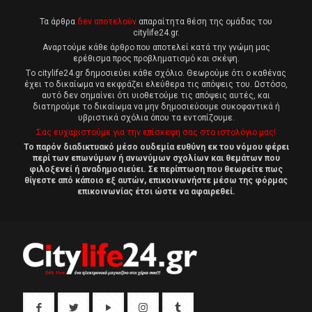
Τα άρθρα
δεν αποτελούν
απαραίτητα θέση της ομάδας του
citylife24.gr.
Αναρτούμε κάθε άρθρο που αποτελεί κατά την γνώμη μας
ερέθισμα προς προβληματισμό και σκέψη.
Tο citylife24.gr δημοσιεύει κάθε σχόλιο. Θεωρούμε ότι ο καθένας
έχει το δικαίωμα να εκφράζει ελεύθερα τις απόψεις του. Ωστόσο,
αυτό δεν σημαίνει ότι υιοθετούμε τις απόψεις αυτές, και
διατηρούμε το δικαίωμα να μην δημοσιεύουμε συκοφαντικά ή
υβριστικά σχόλια όπου τα εντοπίζουμε.
Σας ευχαριστούμε για την επίσκεψη σας στο ιστολόγιο μας!
Το παρόν διαδικτυακό μέσο ουδεμία ευθύνη εκ του νόμου φέρει
περί των επωνύμων ή ανωνύμων σχολίων και θεμάτων που
φιλοξενεί ή αναδημοσιεύει. Σε περίπτωση που θεωρείτε πως
θίγεστε από κάποιο εξ αυτών, επικοινωνήστε μέσω της φόρμας
επικοινωνίας έτσι ώστε να αφαιρεθεί.