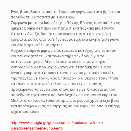
Ένας βιοπαλαιστής από τη Σύρο που ψήνει κάστανα βρήκε και
παρέδωσε μια τσάντα με 3.450 ευρώ.
Σύμφωνα με το cyclades24.gr, ο Γιάννης Βέργος πριν από λίγες
ημέρες βρήκε σε πάρκινγκ πάνω σ’ ένα παγκάκι μια τσάντα.
Όταν την άνοιξε, διαπίστωσε έκπληκτος ότι ήταν γεμάτη
χρήματα. Εκτός από τα 3.450 ευρώ, είχε ένα κινητό τηλέφωνο
και ένα πορτοφόλι με κάρτες.
Αρχικά περίμενε μήπως επιστρέψει ο κάτοχος της τσάντας
και την αναζητήσει, και τελικά πήρε τον δρόμο για το
αστυνομικό τμήμα. Λίγα μέτρα πιο κάτω εμφανίστηκε
κάποιος κύριος που ισχυριζόταν ότι ήταν δική του. Για να
είναι σίγουρος ότι πρόκειται για τον πραγματικό ιδιοκτήτη
της τσάντας με τον «μικρό θησαυρό», ο κ. Βέργος τού ζήτησε
να καλέσει στο κινητό τηλέφωνο που είχε η τσάντα,
προκειμένου να τον πείσει, όπως και έγινε. Ο καστανάς τού
παρέδωσε την τσάντα και δεν δέχθηκε ούτε καν τα εύρετρα.
Μάλιστα, ο ίδιος άνθρωπος πριν από μερικά χρόνια είχε βρει
ένα πορτοφόλι μιας φοιτήτριας με 700 ευρώ, το οποίο επίσης
είχε παραδώσει.
http://www.zougla.gr/greece/article/kastanas-vrike-ke-
paredose-tsanta-me-3450-evro