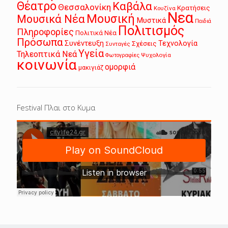
Θέατρο
Καβάλα
Θεσσαλονίκη
Κρατήσεις
Κουζίνα
Νεα
Μουσική
Μουσικά Νέα
Μυστικά
Παιδιά
Πολιτισμός
Πληροφορίες
Πολιτικά Νέα
Πρόσωπα
Συνέντευξη
Τεχνολογία
Σχέσεις
Συνταγές
Υγεία
Τηλεοπτικά Νεά
Ψυχολογία
Φωτογραφίες
κοινωνία
ομορφιά
μακιγιάζ
Festival Πλαι στο Κυμα