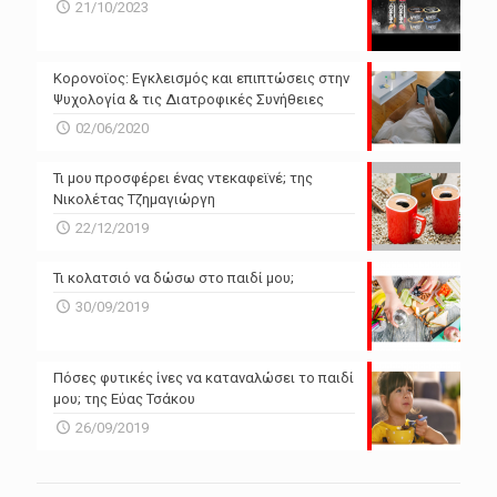
N/A
N/A
21/10/2023
N/A
N/A
Powered by Forecast.io
Κορονοϊος: Εγκλεισμός και επιπτώσεις στην
Ψυχολογία & τις Διατροφικές Συνήθειες
02/06/2020
Τι μου προσφέρει ένας ντεκαφεϊνέ; της
Νικολέτας Τζημαγιώργη
22/12/2019
Τι κολατσιό να δώσω στο παιδί μου;
30/09/2019
Πόσες φυτικές ίνες να καταναλώσει το παιδί
μου; της Εύας Τσάκου
26/09/2019