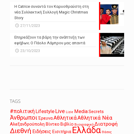
Η Catrice συναντά τον Καρυοθραύστη στη
νέα Συλλεκτική Συλλογή Magic Christmas
Story
27/11/2023
Επηρεάζουν τα βάρη την ανάπτυξη των
εφήβων; Ο Πάολο Λάμπρου μας απαντά
23/10/2023
TAGS
Live
#πολιτική
Lifestyle
Media
Secrets
Lizie
Άνθρωποι
Αθλητικά
Αθλητικά Νέα
Έρευνα
Διατροφή
Αλεξανδρούπολη
Βίντεο
Βιβλίο
Βιογραφικό
Ελλάδα
Διεθνή
Ειδήσεις
Εισιτήρια
Θάσος