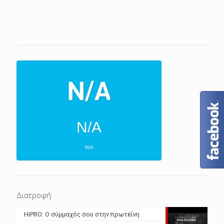
N/A
N/A
ΕΠΌΜΕΝΕΣ 4 ΜΈΡΕΣ
N/A
N/A
Διατροφή
N/A
N/A
HiPRO: Ο σύμμαχός σου στην πρωτεΐνη