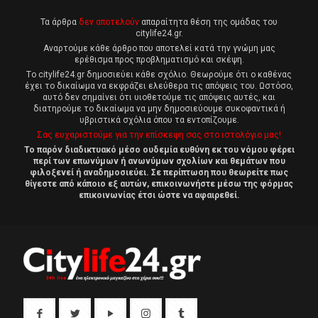
Τα άρθρα
δεν αποτελούν
απαραίτητα θέση της ομάδας του
citylife24.gr.
Αναρτούμε κάθε άρθρο που αποτελεί κατά την γνώμη μας
ερέθισμα προς προβληματισμό και σκέψη.
Tο citylife24.gr δημοσιεύει κάθε σχόλιο. Θεωρούμε ότι ο καθένας
έχει το δικαίωμα να εκφράζει ελεύθερα τις απόψεις του. Ωστόσο,
αυτό δεν σημαίνει ότι υιοθετούμε τις απόψεις αυτές, και
διατηρούμε το δικαίωμα να μην δημοσιεύουμε συκοφαντικά ή
υβριστικά σχόλια όπου τα εντοπίζουμε.
Σας ευχαριστούμε για την επίσκεψη σας στο ιστολόγιο μας!
Το παρόν διαδικτυακό μέσο ουδεμία ευθύνη εκ του νόμου φέρει
περί των επωνύμων ή ανωνύμων σχολίων και θεμάτων που
φιλοξενεί ή αναδημοσιεύει. Σε περίπτωση που θεωρείτε πως
θίγεστε από κάποιο εξ αυτών, επικοινωνήστε μέσω της φόρμας
επικοινωνίας έτσι ώστε να αφαιρεθεί.