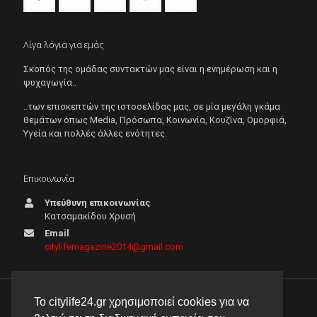
Λίγα λόγια για εμάς
Σκοπός της ομάδας συντακτών μας είναι η ενημέρωση και η
ψυχαγωγία..
..των επισκεπτών της ιστοσελίδας μας, σε μία μεγάλη γκάμα
θεμάτων όπως Μedia, Πρόσωπα, Κοινωνία, Κουζίνα, Ομορφιά,
Υγεία και πολλές άλλες ενότητες.
Επικοινωνία
Υπεύθυνη επικοινωνίας
Κατσαμακίδου Χρυσή
Email
citylifemagazine2014@gmail.com
Το citylife24.gr χρησιμοποιεί cookies για να
© 2026 City Life 24 | Με την επιφύλαξη κάθε νόμιμου