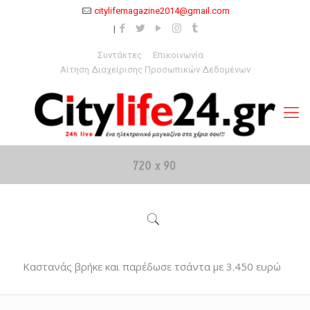
citylifemagazine2014@gmail.com
Συντάκτες
Επικοινωνία
Αίτηση Διαχείρισης Προσωπικών Δεδομένων
Καστανάς βρήκε και παρέδωσε τσάντα με 3.450 ευρώ