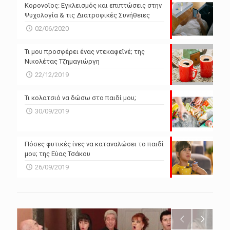
Powered by Forecast.io
Κορονοϊος: Εγκλεισμός και επιπτώσεις στην
Ψυχολογία & τις Διατροφικές Συνήθειες
02/06/2020
Τι μου προσφέρει ένας ντεκαφεϊνέ; της
Νικολέτας Τζημαγιώργη
22/12/2019
Τι κολατσιό να δώσω στο παιδί μου;
30/09/2019
Πόσες φυτικές ίνες να καταναλώσει το παιδί
μου; της Εύας Τσάκου
26/09/2019