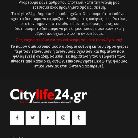
Αναρτούμε κάθε άρθρο που αποτελεί κατά την γνώμη μας
ερέθισμα προς προβληματισμό και σκέψη.
Tο citylife24.gr δημοσιεύει κάθε σχόλιο. Θεωρούμε ότι ο καθένας
έχει το δικαίωμα να εκφράζει ελεύθερα τις απόψεις του. Ωστόσο,
αυτό δεν σημαίνει ότι υιοθετούμε τις απόψεις αυτές, και
διατηρούμε το δικαίωμα να μην δημοσιεύουμε συκοφαντικά ή
υβριστικά σχόλια όπου τα εντοπίζουμε.
Σας ευχαριστούμε για την επίσκεψη σας στο ιστολόγιο μας!
Το παρόν διαδικτυακό μέσο ουδεμία ευθύνη εκ του νόμου φέρει
περί των επωνύμων ή ανωνύμων σχολίων και θεμάτων που
φιλοξενεί ή αναδημοσιεύει. Σε περίπτωση που θεωρείτε πως
θίγεστε από κάποιο εξ αυτών, επικοινωνήστε μέσω της φόρμας
επικοινωνίας έτσι ώστε να αφαιρεθεί.