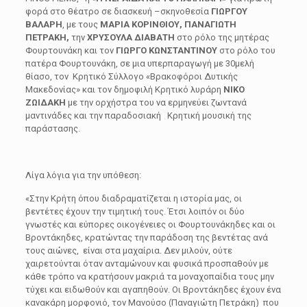
φορά στο θέατρο σε διασκευή –σκηνοθεσία
ΓΙΩΡΓΟΥ
ΒΑΛΑΡΗ
, με τους
ΜΑΡΙΑ ΚΟΡΙΝΘΙΟΥ, ΠΑΝΑΓΙΩΤΗ
ΠΕΤΡΑΚΗ,
την
ΧΡΥΣΟΥΛΑ ΔΙΑΒΑΤΗ
στο ρόλο της μητέρας
Φουρτουνάκη και τον
ΓΙΩΡΓΟ
ΚΩΝΣΤΑΝΤΙΝΟΥ
στο ρόλο του
πατέρα Φουρτουνάκη, σε μ
ια υπερπαραγωγή με 30μελή
θίασο, τον Κρητικό Σύλλογο «Βρακοφόροι Δυτικής
Μακεδονίας» και τον δημοφιλή Κρητικό λυράρη
ΝΙΚΟ
ΖΩΙΔΑΚΗ
με την ορχήστρα του να ερμηνεύει ζωντανά
μαντινάδες και την παραδοσιακή Κρητική μουσική της
παράστασης.
Λίγα λόγια για την υπόθεση:
«Στην Κρήτη
όπου διαδραματίζεται η ιστορία μας
, οι
βεντέτες έχουν την τιμητική τους. Έτσι λοιπόν οι δύο
γνωστές και εύπορες οικογένειες οι Φουρτουνάκηδες και οι
Βροντάκηδες, κρατώντας την παράδοση της βεντέτας ανά
τους αιώνες, είναι στα μαχαίρια. Δεν μιλούν, ούτε
χαιρετούνται όταν ανταμώνουν και φυσικά προσπαθούν με
κάθε τρόπο να κρατήσουν μακριά τα μοναχοπαίδια τους μην
τύχει και ειδωθούν και αγαπηθούν. Οι Βροντάκηδες έχουν ένα
κανακάρη μορφονιό, τον Μανούσο (Παναγιώτη Πετράκη) που