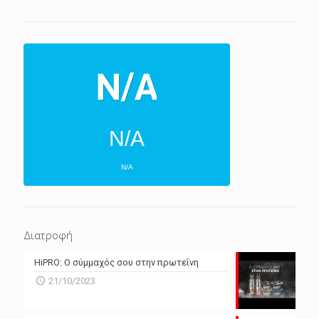
N/A
N/A
ΕΠΌΜΕΝΕΣ 4 ΜΈΡΕΣ
N/A
N/A
Διατροφή
N/A
N/A
HiPRO: Ο σύμμαχός σου στην πρωτεΐνη
N/A
N/A
21/10/2023
N/A
N/A