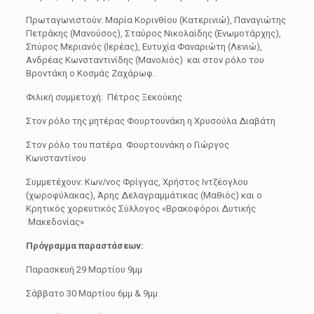
Πρωταγωνιστούν: Μαρία Κορινθίου (Κατερινιώ), Παναγιώτης
Πετράκης (Μανούσος), Σταύρος Νικολαίδης (Ενωμοτάρχης),
Σπύρος Μεριανός (Ιερέας), Ευτυχία Φαναριώτη (Λενιώ),
Ανδρέας Κωνσταντινίδης (Μανολιός) και στον ρόλο του
Βροντάκη ο Κοσμάς Ζαχάρωφ.
Φιλική συμμετοχή: Πέτρος Ξεκούκης
Στον ρόλο της μητέρας Φουρτουνάκη η Χρυσούλα Διαβάτη
Στον ρόλο του πατέρα Φουρτουνάκη ο Γιώργος
Κωνσταντίνου
Συμμετέχουν: Κων/νος Φρίγγας, Χρήστος Ιντζέογλου
(χωροφύλακας), Άρης Δελαγραμμάτικας (Μαθιός) και ο
Κρητικός χορευτικός Σύλλογος «Βρακοφόροι Δυτικής
Μακεδονίας»
Πρόγραμμα παραστάσεων:
Παρασκευή 29 Μαρτίου 9μμ
Σάββατο 30 Μαρτίου 6μμ & 9μμ