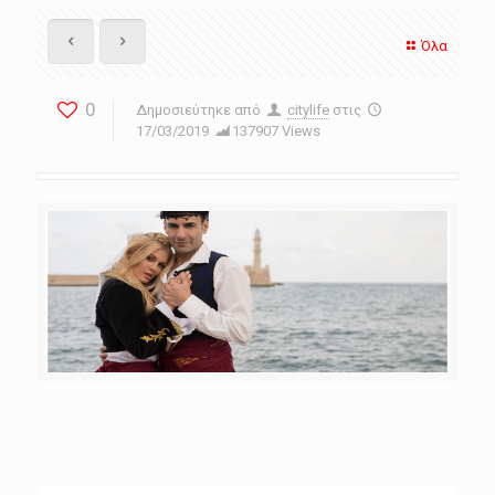
Όλα
0
Δημοσιεύτηκε από
citylife
στις
17/03/2019
137907 Views