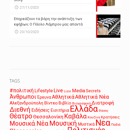
27/11/2023
Επηρεάζουν τα βάρη την ανάπτυξη των
εφήβων; Ο Πάολο Λάμπρου μας απαντά
23/10/2023
TAGS
Live
#πολιτική
Lifestyle
Media
Secrets
Lizie
Άνθρωποι
Αθλητικά
Αθλητικά Νέα
Έρευνα
Διατροφή
Αλεξανδρούπολη
Βίντεο
Βιβλίο
Βιογραφικό
Ελλάδα
Διεθνή
Ειδήσεις
Εισιτήρια
Θάσος
Θέατρο
Καβάλα
Θεσσαλονίκη
Κρατήσεις
Κουζίνα
Νεα
Μουσική
Μουσικά Νέα
Μυστικά
Παιδιά