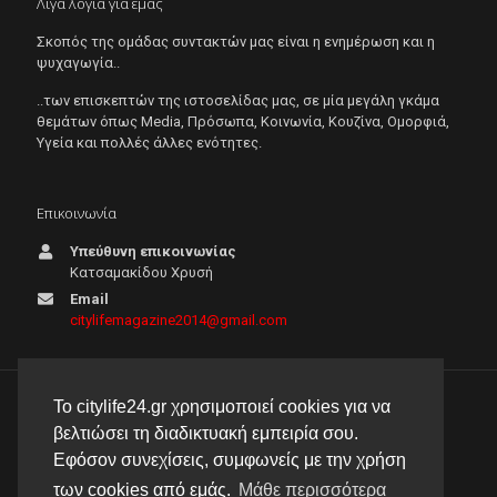
Λίγα λόγια για εμάς
Σκοπός της ομάδας συντακτών μας είναι η ενημέρωση και η
ψυχαγωγία..
..των επισκεπτών της ιστοσελίδας μας, σε μία μεγάλη γκάμα
θεμάτων όπως Μedia, Πρόσωπα, Κοινωνία, Κουζίνα, Ομορφιά,
Υγεία και πολλές άλλες ενότητες.
Επικοινωνία
Υπεύθυνη επικοινωνίας
Κατσαμακίδου Χρυσή
Email
citylifemagazine2014@gmail.com
Το citylife24.gr χρησιμοποιεί cookies για να
© 2026 City Life 24 | Με την επιφύλαξη κάθε νόμιμου
βελτιώσει τη διαδικτυακή εμπειρία σου.
δικαιώματος |
Πολιτική απορρήτου
Εφόσον συνεχίσεις, συμφωνείς με την χρήση
δημιουργία & φιλοξενία ιστοσελίδας by
manbiz isp
των cookies από εμάς.
Μάθε περισσότερα