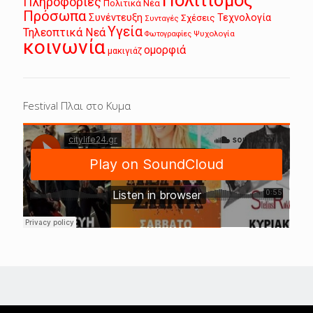
Πολιτισμός
Πληροφορίες
Πολιτικά Νέα
Πρόσωπα
Συνέντευξη
Τεχνολογία
Σχέσεις
Συνταγές
Υγεία
Τηλεοπτικά Νεά
Ψυχολογία
Φωτογραφίες
κοινωνία
ομορφιά
μακιγιάζ
Festival Πλαι στο Κυμα