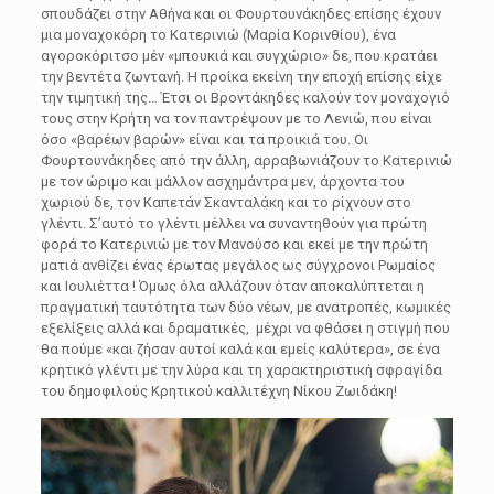
σπουδάζει στην Αθήνα και οι Φουρτουνάκηδες επίσης έχουν
μια μοναχοκόρη το Κατερινιώ (Μαρία Κορινθίου), ένα
αγοροκόριτσο μέν «μπουκιά και συγχώριο» δε, που κρατάει
την βεντέτα ζωντανή. Η προίκα εκείνη την εποχή επίσης είχε
την τιμητική της… Έτσι οι Βροντάκηδες καλούν τον μοναχογιό
τους στην Κρήτη να τον παντρέψουν με το Λενιώ, που είναι
όσο «βαρέων βαρών» είναι και τα προικιά του. Οι
Φουρτουνάκηδες από την άλλη, αρραβωνιάζουν το Κατερινιώ
με τον ώριμο και μάλλον ασχημάντρα μεν, άρχοντα του
χωριού δε, τον Καπετάν Σκανταλάκη και το ρίχνουν στο
γλέντι. Σ’αυτό το γλέντι μέλλει να συναντηθούν για πρώτη
φορά το Κατερινιώ με τον Μανούσο και εκεί με την πρώτη
ματιά ανθίζει ένας έρωτας μεγάλος ως σύγχρονοι Ρωμαίος
και Ιουλιέττα ! Όμως όλα αλλάζουν όταν αποκαλύπτεται η
πραγματική ταυτότητα των δύο νέων, με ανατροπές, κωμικές
εξελίξεις αλλά και δραματικές, μέχρι να φθάσει η στιγμή που
θα πούμε «και ζήσαν αυτοί καλά και εμείς καλύτερα», σε ένα
κρητικό γλέντι με την λύρα και τη χαρακτηριστική σφραγίδα
του δημοφιλούς Κρητικού καλλιτέχνη Νίκου Ζωιδάκη!