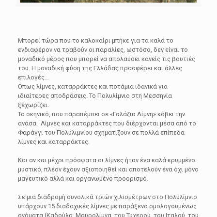
Μπορεί τώρα που το καλοκαίρι μπήκε για τα καλά το
ενδιαφέρον να τραβούν οι παραλίες, ωστόσο, δεν είναι το
μοναδικό μέρος που μπορεί να απολαύσει κανείς τις βουτιές
του. Η μοναδική φύση της Ελλάδας προσφέρει και άλλες
επιλογές…
Οπως λίμνες, καταρράκτες και ποτάμια ιδανικά για
ιδιαίτερες αποδράσεις. Το Πολυλίμνιο στη Μεσσηνία
ξεχωρίζει.
Το σκηνικό, που παραπέμπει σε «Γαλάζια Λίμνη» κόβει την
ανάσα. Λίμνες και καταρράκτες που διέρχονται μέσα από το
Φαράγγι του Πολυλιμνίου σχηματίζουν σε πολλά επίπεδα
λίμνες και καταρράκτες.
Και αν και μέχρι πρόσφατα οι λίμνες ήταν ένα καλά κρυμμένο
μυστικό, πλέον έχουν αξιοποιηθεί και αποτελούν ένα όχι μόνο
μαγευτικό αλλά και οργανωμένο προορισμό.
Σε μια διαδρομή συνολικά τριών χιλιομέτρων στο Πολυλίμνιο
υπάρχουν 15 διαδοχικές λίμνες με παράξενα ομολογουμένως
ονόματα (Kαδούλα, Μαυρολίμνα, του Τυχερού, του Ιταλού, του