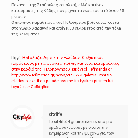
Πανάγου, της Σταθούλας και άλλα), αλλά και έναν
καταρράκτη, της Κάδης, που ρίχνει τα νερά του από ύψος 25
μέτρων.
Ο επίγειος παράδεισος του Πολυλιμνίου βρίσκεται κοντά
στο χωριό Χαραυγή και απέχει 33 χιλιόμετρα από την πόλη
της Καλαμάτας.
Πηγή:
Η «Γαλάζια Λίμνη» της Ελλάδας -Ο εξωτικός
παράδεισος με τις φυσικές πισίνες και τους καταρράκτες
στην καρδιά της Πελοποννήσου [εικόνες] | iefimerida.gr
http://www.iefimerida.gr/news/209672/i-galazia-limni-tis-
elladas-o-exotikos-paradeisos-me-tis-fysikes-pisines-kai-
toys#ixzz4Ge5dq8se
citylife
Το citylife24.gr αποτελείτε από μία
ομάδα συντακτών με σκοπό την
ενημέρωση και την ψυχαγωγία των