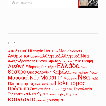
23/10/2023
TAGS
Live
#πολιτική
Lifestyle
Media
Secrets
Lizie
Άνθρωποι
Αθλητικά
Αθλητικά Νέα
Έρευνα
Διατροφή
Αλεξανδρούπολη
Βίντεο
Βιβλίο
Βιογραφικό
Ελλάδα
Διεθνή
Ειδήσεις
Εισιτήρια
Θάσος
Θέατρο
Καβάλα
Θεσσαλονίκη
Κρατήσεις
Κουζίνα
Νεα
Μουσική
Μουσικά Νέα
Μυστικά
Παιδιά
Πολιτισμός
Πληροφορίες
Πολιτικά Νέα
Πρόσωπα
Συνέντευξη
Τεχνολογία
Σχέσεις
Συνταγές
Υγεία
Τηλεοπτικά Νεά
Ψυχολογία
Φωτογραφίες
κοινωνία
ομορφιά
μακιγιάζ