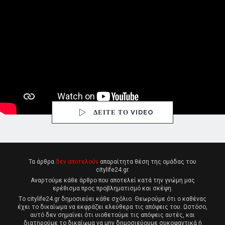
ΔΕΙΤΕ ΤΟ VIDEO
Τα άρθρα
δεν αποτελούν
απαραίτητα θέση της ομάδας του
citylife24.gr.
Αναρτούμε κάθε άρθρο που αποτελεί κατά την γνώμη μας
ερέθισμα προς προβληματισμό και σκέψη.
Tο citylife24.gr δημοσιεύει κάθε σχόλιο. Θεωρούμε ότι ο καθένας
έχει το δικαίωμα να εκφράζει ελεύθερα τις απόψεις του. Ωστόσο,
αυτό δεν σημαίνει ότι υιοθετούμε τις απόψεις αυτές, και
διατηρούμε το δικαίωμα να μην δημοσιεύουμε συκοφαντικά ή