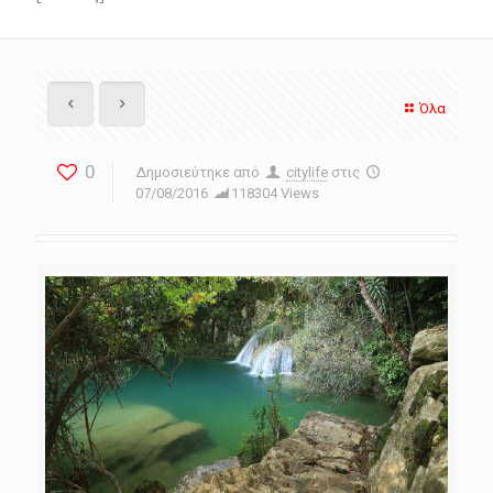
Όλα
0
Δημοσιεύτηκε από
citylife
στις
07/08/2016
118304 Views