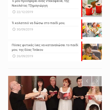
Τι μου προσφέρει ένας ντεκαφεϊνέ; της
Νικολέτας Τζημαγιώργη
22/12/2019
Τι κολατσιό να δώσω στο παιδί μου;
30/09/2019
Πόσες φυτικές ίνες να καταναλώσει το παιδί
μου; της Εύας Τσάκου
26/09/2019