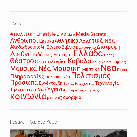
TAGS
Live
#πολιτική
Lifestyle
Media
Secrets
Lizie
Άνθρωποι
Αθλητικά
Αθλητικά Νέα
Έρευνα
Διατροφή
Αλεξανδρούπολη
Βίντεο
Βιβλίο
Βιογραφικό
Ελλάδα
Διεθνή
Ειδήσεις
Εισιτήρια
Θάσος
Θέατρο
Καβάλα
Θεσσαλονίκη
Κρατήσεις
Κουζίνα
Νεα
Μουσική
Μουσικά Νέα
Μυστικά
Παιδιά
Πολιτισμός
Πληροφορίες
Πολιτικά Νέα
Πρόσωπα
Συνέντευξη
Τεχνολογία
Σχέσεις
Συνταγές
Υγεία
Τηλεοπτικά Νεά
Ψυχολογία
Φωτογραφίες
κοινωνία
ομορφιά
μακιγιάζ
Festival Πλαι στο Κυμα