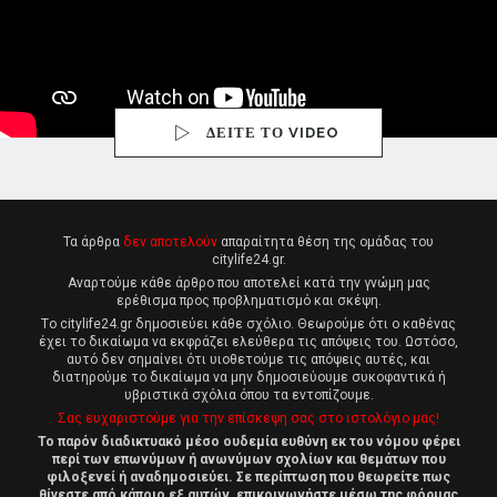
ΔΕΙΤΕ ΤΟ VIDEO
Τα άρθρα
δεν αποτελούν
απαραίτητα θέση της ομάδας του
citylife24.gr.
Αναρτούμε κάθε άρθρο που αποτελεί κατά την γνώμη μας
ερέθισμα προς προβληματισμό και σκέψη.
Tο citylife24.gr δημοσιεύει κάθε σχόλιο. Θεωρούμε ότι ο καθένας
έχει το δικαίωμα να εκφράζει ελεύθερα τις απόψεις του. Ωστόσο,
αυτό δεν σημαίνει ότι υιοθετούμε τις απόψεις αυτές, και
διατηρούμε το δικαίωμα να μην δημοσιεύουμε συκοφαντικά ή
υβριστικά σχόλια όπου τα εντοπίζουμε.
Σας ευχαριστούμε για την επίσκεψη σας στο ιστολόγιο μας!
Το παρόν διαδικτυακό μέσο ουδεμία ευθύνη εκ του νόμου φέρει
περί των επωνύμων ή ανωνύμων σχολίων και θεμάτων που
φιλοξενεί ή αναδημοσιεύει. Σε περίπτωση που θεωρείτε πως
θίγεστε από κάποιο εξ αυτών, επικοινωνήστε μέσω της φόρμας