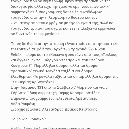
τραγούδια που δε συμπεριλήφθηκαν στην προσωπική της
δισκογραφία αλλά είχε την χαρά να ερμηνεύσει ως φιλική
συμμετοχή σε δισκογραφικές δουλειές συναδέλφων,
τραγούδια από την τηλεόραση, το θέατρο και τον
κινηματογράφο που σφράγισε με την ερμηνεία της, αλλά και
τραγούδια τρίτων που αγαπά και έχει επιλέξει να ερμηνεύει
σε ζωντανές της εμφανίσεις.
Ποιος δε θυμάται την ιστορική «Αναστασία» από την ομότιτλη
τηλεοπτική σειρά ή την «Αρχή των τραγουδιών» Νίκου
Ξυδάκη, ακόμα και το «Κόκκινο φουστάνι» από τους «Τρελούς
και άγγελους» του Γιώργου Νταλάρα και του Σταύρου
Κουγιουμτζή. Παράλληλοι δρόμοι, αλλά και δρόμοι
προσωπικοί τελικά. Μεγάλα ταξίδια και δρόμοι
Ελευθερίας. «Τα μεγάλα ταξίδια και οι παράλληλοι δρόμοι της
Ελευθερίας Αρβανιτάκη»
Στην Πειραιώς 131 από το Σάββατο 7 Μαρτίου και για 5
ΣάββαταΕιδική συμμετοχή: Θέμης Καραμουρατίδης
Επιμέλεια προγράμματος: Ελευθερία Αρβανιτάκη,
Λήδα Ρουμάνη
Ενορχηστρώσεις: Αλέξανδρος Δράκος Κτιστάκης
Παίζουν οι μουσικοί:
Αλέξανδρος Δράκος Κτιστάκης / τύμπανα και