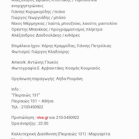
ενορχηστρώσεις
Γιάννης Κυριμκυρίδης / πιάνο
Γιώργος Γεωργιάδης / μπάσο
Νίκος Μέρμηγκας / λαύτα, μπουζούκι, λαούτο, μαντολίνο
Ορέστης Μπενέκας / προγραμματισμοί, πλήκτρα
Αλέξανδρος Δανδουλάκης / κιθάρες
Επιμέλεια ήχου: Χάρης Κρεμμύδας, Γιάννης Πετρόλιας
Φωτισμοί: Γιώργος Κλαδούρης
Artwork: Αντώνης Γλυκός
Φωτογραφία Ε. Αρβανιτάκη: Κοσμάς Κουμιανός
Οργάνωση παραγωγής: Λήδα Ρουμάνη
Info :
“Πειραιώς 131”
Πειραιώς 131 – Αθήνα
Τηλ. : 2103450922
Προπώληση :
viva.gr
και 210-3450922
Ώρα έναρξης : 22.00
Καλλιτεχνική Διεύθυνση (Πειραιώς 131) : Μαργαρίτα