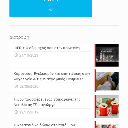
N/A
ΕΠΌΜΕΝΕΣ 4 ΜΈΡΕΣ
N/A
N/A
Διατροφή
N/A
N/A
HiPRO: Ο σύμμαχός σου στην πρωτεΐνη
N/A
N/A
21/10/2023
N/A
N/A
Powered by Forecast.io
Κορονοϊος: Εγκλεισμός και επιπτώσεις στην
Ψυχολογία & τις Διατροφικές Συνήθειες
02/06/2020
Τι μου προσφέρει ένας ντεκαφεϊνέ; της
Νικολέτας Τζημαγιώργη
22/12/2019
Τι κολατσιό να δώσω στο παιδί μου;