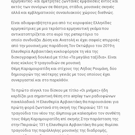
ερμηνευτές- και αμέτρητες ζωντανές εμφανίσεις εντός και
εκτός των συνόρων σε θέατρα, στάδια, μουσικές σκηνές
αλλά και εμβληματικούς συναυλιακούς χώρους διεθνώς.
Είναι αδιαμφισβήτητα μια από τις κορυφαίες Ελληνίδες
ερμηνεύτριες με μια τεράστια ερμηνευτική γκάμα που
αντικατοπτρίζεται στο ευρύ της ρεπερτόριο το
οποίο συνδυάζει Δύση και Ανατολή κι έχει σαφείς επιρροές
από την μουσική μας παράδοση.Τον Οκτώβριο του 2019 η
Ελευθερία Αρβανιτάκη κυκλοφόρησε τη νέα της
δισκογραφική δουλειά με τίτλο «Τα μεγάλα ταξίδια». Είναι
ένας κύκλος 9 τραγουδιών σε μουσική
Θέμη Καραμουρατίδη και στίχους της Λήδας Ρουμάνη, δύο
δημιουργών της νεότερης γενιάς με τους οποίους έχει
συνεργαστεί και στο παρελθόν.
Το πρώτο σίνγκλ του δίσκου με τίτλο «Οι μνήμες» ήδη
κερδίζει μια σημαντική θέση στο airplay των ραδιοφώνων
πανελλαδικά. Η Ελευθερία Αρβανιτάκη θα παρουσιάσει για
πρώτη φορά ζωντανά στη σκηνή της Πειραιώς 131 τα
τραγούδια του νέου της άλμπουμ με καλεσμένο τον συνθέτη
τους Θέμη Καραμουρατίδη επί σκηνής.Στην παράσταση της
στην Πειραιώς 131 η Ελευθερία Αρβανιτάκη θα μας θυμίσει
τραγούδια της παράλληλης μουσικής της διαδρομής,