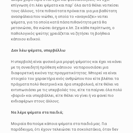
επίγνωση ότι λέει ψέματα και παρ’ όλα αυτά θέλει να πείσει
τους άλλους, τότε πιθανότατα πρόκειται για μια βαθύτατη
ανασφάλεια που νιώθει, η οποία το «αναγκάζει» να πει
ψέματα, για τα οποία κατά πάσα πιθανότητα μετά θα
μετανιώσει, θα νιώσει άσχημα κ.λπ. Σε κάθε περίπτωση, ο
παθολογικός ψεύτης χρειάζεται να ζητήσει τη βοήθεια
κάποιου ειδικού.
Δεν λέω ψέματα, υπερβάλλω
Η υπερβολή είναι φυσικά μια μορφή ψέματος και έχει να κάνει
με τη συνειδητή πρόθεση κάποιου να παρουσιάσει μια
διαφορετική εικόνα της πραγματικότητας. Μπορεί να είναι
στοιχείο του χαρακτήρα ενός ανθρώπου που είτε βλέπει τα
πράγματα πολύ θεατρικά και άρα υπερβολικά, είτε θέλει να
εντυπωσιάσει με τις υπερβολές του, είτε τα παίρνει όλα πολύ
«βαριά» και υπερβάλλει, είτε θέλει να γίνει ή να φανεί πιο
ενδιαφέρων στους άλλους.
Να λέμε ψέματα στα παιδιά;
Μοιραία θα πούμε κάποια ψέματα στα παιδιά μας. Για
παράδειγμα, ότι έχουν τελειώσει τα σοκολατάκια, όταν δεν