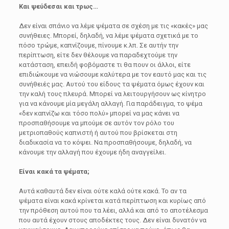
Και ψεύδεσαι και τρως…
Δεν είναι σπάνιο να λέμε ψέματα σε σχέση με τις «κακές» μας
συνήθειες. Μπορεί, δηλαδή, να λέμε ψέματα σχετικά με το
πόσο τρώμε, καπνίζουμε, πίνουμε κ.λπ. Σε αυτήν την
περίπτωση, είτε δεν θέλουμε να παραδεχτούμε την
κατάσταση, επειδή φοβόμαστε τι θα πουν οι άλλοι, είτε
επιδιώκουμε να νιώσουμε καλύτερα με τον εαυτό μας και τις
συνήθειές μας. Αυτού του είδους τα ψέματα όμως έχουν και
την καλή τους πλευρά. Μπορεί να λειτουργήσουν ως κίνητρο
για να κάνουμε μία μεγάλη αλλαγή. Για παράδειγμα, το ψέμα
«δεν καπνίζω και τόσο πολύ» μπορεί να μας κάνει να
προσπαθήσουμε να μπούμε σε αυτόν τον ρόλο του
μετριοπαθούς καπνιστή ή αυτού που βρίσκεται στη
διαδικασία να το κόψει. Να προσπαθήσουμε, δηλαδή, να
κάνουμε την αλλαγή που έχουμε ήδη αναγγείλει.
Είναι κακά τα ψέματα;
Αυτά καθαυτά δεν είναι ούτε καλά ούτε κακά. Το αν τα
ψέματα είναι κακά κρίνεται κατά περίπτωση και κυρίως από
την πρόθεση αυτού που τα λέει, αλλά και από το αποτέλεσμα
που αυτά έχουν στους αποδέκτες τους. Δεν είναι δυνατόν να