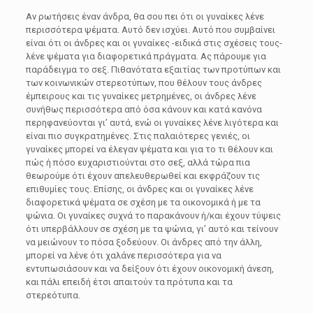
Αν ρωτήσεις έναν άνδρα, θα σου πει ότι οι γυναίκες λένε
περισσότερα ψέματα. Αυτό δεν ισχύει. Αυτό που συμβαίνει
είναι ότι οι άνδρες και οι γυναίκες -ειδικά στις σχέσεις τους-
λένε ψέματα για διαφορετικά πράγματα. Ας πάρουμε για
παράδειγμα το σεξ. Πιθανότατα εξαιτίας των προτύπων και
των κοινωνικών στερεοτύπων, που θέλουν τους άνδρες
έμπειρους και τις γυναίκες μετρημένες, οι άνδρες λένε
συνήθως περισσότερα από όσα κάνουν και κατά κανόνα
περηφανεύονται γι’ αυτά, ενώ οι γυναίκες λένε λιγότερα και
είναι πιο συγκρατημένες. Στις παλαιότερες γενιές, οι
γυναίκες μπορεί να έλεγαν ψέματα και για το τι θέλουν και
πώς ή πόσο ευχαριστιούνται στο σεξ, αλλά τώρα πια
θεωρούμε ότι έχουν απελευθερωθεί και εκφράζουν τις
επιθυμίες τους. Επίσης, οι άνδρες και οι γυναίκες λένε
διαφορετικά ψέματα σε σχέση με τα οικονομικά ή με τα
ψώνια. Οι γυναίκες συχνά το παρακάνουν ή/και έχουν τύψεις
ότι υπερβάλλουν σε σχέση με τα ψώνια, γι’ αυτό και τείνουν
να μειώνουν το πόσα ξοδεύουν. Οι άνδρες από την άλλη,
μπορεί να λένε ότι χαλάνε περισσότερα για να
εντυπωσιάσουν και να δείξουν ότι έχουν οικονομική άνεση,
και πάλι επειδή έτσι απαιτούν τα πρότυπα και τα
στερεότυπα.