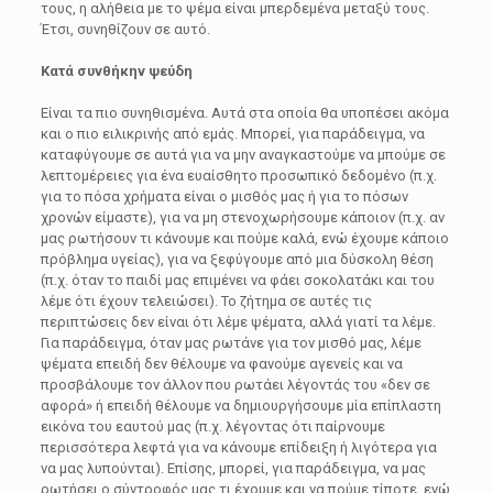
τους, η αλήθεια με το ψέμα είναι μπερδεμένα μεταξύ τους.
Έτσι, συνηθίζουν σε αυτό.
Κατά συνθήκην ψεύδη
Είναι τα πιο συνηθισμένα. Αυτά στα οποία θα υποπέσει ακόμα
και ο πιο ειλικρινής από εμάς. Μπορεί, για παράδειγμα, να
καταφύγουμε σε αυτά για να μην αναγκαστούμε να μπούμε σε
λεπτομέρειες για ένα ευαίσθητο προσωπικό δεδομένο (π.χ.
για το πόσα χρήματα είναι ο μισθός μας ή για το πόσων
χρονών είμαστε), για να μη στενοχωρήσουμε κάποιον (π.χ. αν
μας ρωτήσουν τι κάνουμε και πούμε καλά, ενώ έχουμε κάποιο
πρόβλημα υγείας), για να ξεφύγουμε από μια δύσκολη θέση
(π.χ. όταν το παιδί μας επιμένει να φάει σοκολατάκι και του
λέμε ότι έχουν τελειώσει). Το ζήτημα σε αυτές τις
περιπτώσεις δεν είναι ότι λέμε ψέματα, αλλά γιατί τα λέμε.
Για παράδειγμα, όταν μας ρωτάνε για τον μισθό μας, λέμε
ψέματα επειδή δεν θέλουμε να φανούμε αγενείς και να
προσβάλουμε τον άλλον που ρωτάει λέγοντάς του «δεν σε
αφορά» ή επειδή θέλουμε να δημιουργήσουμε μία επίπλαστη
εικόνα του εαυτού μας (π.χ. λέγοντας ότι παίρνουμε
περισσότερα λεφτά για να κάνουμε επίδειξη ή λιγότερα για
να μας λυπούνται). Επίσης, μπορεί, για παράδειγμα, να μας
ρωτήσει ο σύντροφός μας τι έχουμε και να πούμε τίποτε, ενώ