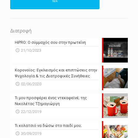
N/A
ΕΠΌΜΕΝΕΣ 4 ΜΈΡΕΣ
N/A
N/A
Διατροφή
N/A
N/A
HiPRO: Ο σύμμαχός σου στην πρωτεΐνη
N/A
N/A
21/10/2023
N/A
N/A
Powered by Forecast.io
Κορονοϊος: Εγκλεισμός και επιπτώσεις στην
Ψυχολογία & τις Διατροφικές Συνήθειες
02/06/2020
Τι μου προσφέρει ένας ντεκαφεϊνέ; της
Νικολέτας Τζημαγιώργη
22/12/2019
Τι κολατσιό να δώσω στο παιδί μου;
30/09/2019