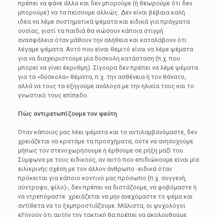
πρέπει να φάνε άλλα και δεν μπορούμε (ή θεωρούμε ότι δεν
μπορούμε) να τα πείσουμε αλλιώς. Δεν είναι βέβαια καλή
ιδέα να λέμε συστηματικά ψέματα και ειδικά για πράγματα
ουσίας, γιατί τα παιδιά θα νιώσουν κάποια στιγμή
ανασφάλεια όταν μάθουν την αλήθεια και καταλάβουν ότι
λέγαμε ψέματα. Αυτό που είναι θεμιτό είναι να λέμε ψέματα
για να διαχειριστούμε μία δύσκολη κατάσταση (π.χ. που
μπορεί να γίνει έκρυθμη). Σίγουρα δεν πρέπει να λέμε ψέματα
για τα «δύσκολα» θέματα, π.χ. την ασθένεια ή τον θάνατο,
αλλά να τους τα εξηγούμε ανάλογα με την ηλικία τους και το
γνωστικό τους επίπεδο.
Πώς αντιμετωπίζουμε τον ψεύτη
Όταν κάποιος μας λέει ψέματα και το αντιλαμβανόμαστε, δεν
χρειάζεται να κρατάμε τα προσχήματα, ούτε να ανησυχούμε
μήπως τον στενοχωρήσουμε ή έρθουμε σε ρήξη μαζί του.
Σύμφωνα με τους ειδικούς, αν αυτό που επιδιώκουμε είναι μία
ειλικρινής σχέση με τον άλλον άνθρωπο -ειδικά όταν
πρόκειται για κάποιο κοντινό μας πρόσωπο (π.χ. συγγενή,
σύντροφο, φίλο)-, δεν πρέπει να διστάζουμε, να φοβόμαστε ή
να ντρεπόμαστε· χρειάζεται να μην ανεχόμαστε το ψέμα και
αντίθετα να το ξεμπροστιάζουμε. Μάλιστα, οι ψυχολόγοι
εξηγούν ότι αυτήν την τακτική θα πρέπει να ακολουθούμε