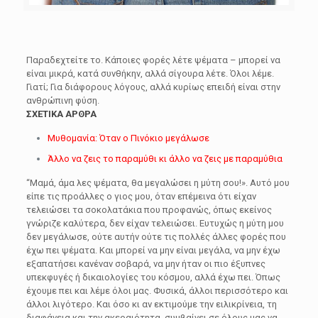
Παραδεχτείτε το. Κάποιες φορές λέτε ψέματα – μπορεί να
είναι μικρά, κατά συνθήκην, αλλά σίγουρα λέτε. Όλοι λέμε.
Γιατί; Για διάφορους λόγους, αλλά κυρίως επειδή είναι στην
ανθρώπινη φύση.
ΣΧΕΤΙΚΑ ΑΡΘΡΑ
Μυθομανία: Όταν ο Πινόκιο μεγάλωσε
Άλλο να ζεις το παραμύθι κι άλλο να ζεις με παραμύθια
“Μαμά, άμα λες ψέματα, θα μεγαλώσει η μύτη σου!». Αυτό μου
είπε τις προάλλες ο γιος μου, όταν επέμεινα ότι είχαν
τελειώσει τα σοκολατάκια που προφανώς, όπως εκείνος
γνώριζε καλύτερα, δεν είχαν τελειώσει. Ευτυχώς η μύτη μου
δεν μεγάλωσε, ούτε αυτήν ούτε τις πολλές άλλες φορές που
έχω πει ψέματα. Και μπορεί να μην είναι μεγάλα, να μην έχω
εξαπατήσει κανέναν σοβαρά, να μην ήταν οι πιο έξυπνες
υπεκφυγές ή δικαιολογίες του κόσμου, αλλά έχω πει. Όπως
έχουμε πει και λέμε όλοι μας. Φυσικά, άλλοι περισσότερο και
άλλοι λιγότερο. Και όσο κι αν εκτιμούμε την ειλικρίνεια, τη
διαφάνεια και την ακεραιότητα, συμβαίνει σε όλους μας να