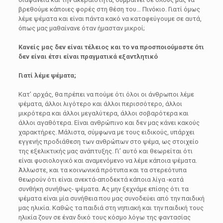
βρεθούμε κάποιες φορές στη θέση του… Πινόκιο. Γιατί όμως
λέμε ψέματα και είναι πάντα κακό να καταφεύγουμε σε αυτά,
όπως μας μαθαίνανε όταν ήμασταν μικροί;
Κανείς μας δεν είναι τέλειος και το να προσποιούμαστε ότι
δεν είναι έτσι είναι πραγματικά εξαντλητικό
Γιατί λέμε ψέματα;
Κατ’ αρχάς, θα πρέπει να πούμε ότι όλοι οι άνθρωποι λέμε
ψέματα, άλλοι λιγότερο και άλλοι περισσότερο, άλλοι
μικρότερα και άλλοι μεγαλύτερα, άλλοι σοβαρότερα και
άλλοι αγαθότερα. Είναι ανθρώπινο και δεν μας κάνει κακούς
χαρακτήρες. Μάλιστα, σύμφωνα με τους ειδικούς, υπάρχει
εγγενής προδιάθεση των ανθρώπων στο ψέμα, ως στοιχείο
της εξελικτικής μας ανάπτυξης. Γι’ αυτό και θεωρείται ότι
είναι φυσιολογικό και αναμενόμενο να λέμε κάποια ψέματα.
Άλλωστε, και τα κοινωνικά πρότυπα και τα στερεότυπα
θεωρούν ότι είναι ανεκτά-αποδεκτά κάποια λίγα -κατά
συνθήκη συνήθως- ψέματα. Ας μην ξεχνάμε επίσης ότι τα
ψέματα είναι μία συνήθεια που μας συνοδεύει από την παιδική
μας ηλικία. Καθώς τα παιδιά στη νηπιακή και την παιδική τους
ηλικία ζουν σε έναν δικό τους κόσμο λόγω της φαντασίας