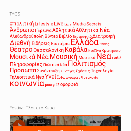
TAGS
Live
#πολιτική
Lifestyle
Media
Secrets
Lizie
Άνθρωποι
Αθλητικά
Αθλητικά Νέα
Έρευνα
Διατροφή
Αλεξανδρούπολη
Βίντεο
Βιβλίο
Βιογραφικό
Ελλάδα
Διεθνή
Ειδήσεις
Εισιτήρια
Θάσος
Θέατρο
Καβάλα
Θεσσαλονίκη
Κρατήσεις
Κουζίνα
Νεα
Μουσική
Μουσικά Νέα
Μυστικά
Παιδιά
Πολιτισμός
Πληροφορίες
Πολιτικά Νέα
Πρόσωπα
Συνέντευξη
Τεχνολογία
Σχέσεις
Συνταγές
Υγεία
Τηλεοπτικά Νεά
Ψυχολογία
Φωτογραφίες
κοινωνία
ομορφιά
μακιγιάζ
Festival Πλαι στο Κυμα