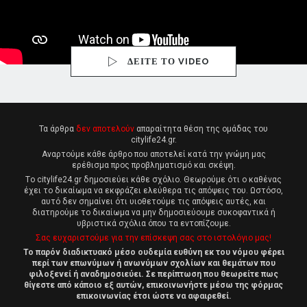
ΔΕΙΤΕ ΤΟ VIDEO
Τα άρθρα
δεν αποτελούν
απαραίτητα θέση της ομάδας του
citylife24.gr.
Αναρτούμε κάθε άρθρο που αποτελεί κατά την γνώμη μας
ερέθισμα προς προβληματισμό και σκέψη.
Tο citylife24.gr δημοσιεύει κάθε σχόλιο. Θεωρούμε ότι ο καθένας
έχει το δικαίωμα να εκφράζει ελεύθερα τις απόψεις του. Ωστόσο,
αυτό δεν σημαίνει ότι υιοθετούμε τις απόψεις αυτές, και
διατηρούμε το δικαίωμα να μην δημοσιεύουμε συκοφαντικά ή
υβριστικά σχόλια όπου τα εντοπίζουμε.
Σας ευχαριστούμε για την επίσκεψη σας στο ιστολόγιο μας!
Το παρόν διαδικτυακό μέσο ουδεμία ευθύνη εκ του νόμου φέρει
περί των επωνύμων ή ανωνύμων σχολίων και θεμάτων που
φιλοξενεί ή αναδημοσιεύει. Σε περίπτωση που θεωρείτε πως
θίγεστε από κάποιο εξ αυτών, επικοινωνήστε μέσω της φόρμας
επικοινωνίας έτσι ώστε να αφαιρεθεί.