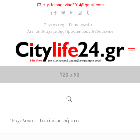
citylifemagazine2014@gmail.com
Συντάκτες
Επικοινωνία
Αίτηση Διαχείρισης Προσωπικών Δεδομένων
Ψυχολογία – Γιατί λέμε ψέματα;