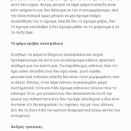
αυτό δεν ισχύει. Ακόμη, μπορεί να λέμε ψέματα επειδή είναι
κάτι ασήμαντο και δεν θέλουμε να τον στενοχωρήσουμε, από
την άλλη πλευρά όμως μπορεί να μην έχουμε πλήρη
συναίσθηση του τι έχουμε, επειδή δεν το έχουμε ψάξει, δεν
το έχουμε καταλάβει ή δεν έχουμε μάθει να το ψάχνουμε ή να
το συζητάμε.
Το ψέμα κρύβει ανασφάλεια
Συνήθως τα ψέματα δείχνουν ανασφάλεια και συχνά
προσφεύγουμε σε αυτά για να καλύψουμε κάποιο αρνητικό
αίσθημα για τον εαυτό μας. Για παράδειγμα, κάποιος λέει ότι
έχει κάνει σπουδές που δεν έχει κάνει, γιατί νιώθει
μειονεκτικά, πιθανώς επειδή δεν είναι τόσο μορφωμένος όσο
οι άλλοι. Επίσης, όταν λέμε κάποιο συγκεκριμένο ψέμα
συστηματικά, τότε και πάλι έχουμε κάποιους λόγους που το
κάνουμε. Έτσι, μια γυναίκα που δεν αποκαλύπτει ποτέ την
ηλικία της πιθανότατα είτε δεν την έχει αποδεχτεί η ίδια είτε
πιστεύει ότι θα επηρεάσει τις σχέσεις της με τους άλλους
(ότι θα τη δουν ή θα την κρίνουν διαφορετικά λόγω αυτού του
στοιχείου).
Άνδρες-γυναίκες