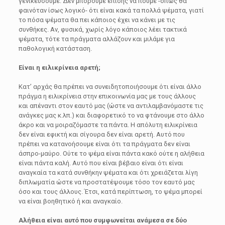
γενικεύσουμε. Δεν μπορούμε επίσης να πούμε -όπως θα
φαινόταν ίσως λογικό- ότι είναι κακά τα πολλά ψέματα, γιατί
το πόσα ψέματα θα πει κάποιος έχει να κάνει με τις
συνθήκες. Αν, φυσικά, χωρίς λόγο κάποιος λέει τακτικά
ψέματα, τότε τα πράγματα αλλάζουν και μιλάμε για
παθολογική κατάσταση.
Είναι η ειλικρίνεια αρετή;
Κατ’ αρχάς θα πρέπει να συνειδητοποιήσουμε ότι είναι άλλο
πράγμα η ειλικρίνεια στην επικοινωνία μας με τους άλλους
και απέναντι στον εαυτό μας (ώστε να αντιλαμβανόμαστε τις
ανάγκες μας κ.λπ.) και διαφορετικό το να φτάνουμε στο άλλο
άκρο και να μοιραζόμαστε τα πάντα. Η απόλυτη ειλικρίνεια
δεν είναι εφικτή και σίγουρα δεν είναι αρετή. Αυτό που
πρέπει να κατανοήσουμε είναι ότι τα πράγματα δεν είναι
άσπρο-μαύρο. Ούτε το ψέμα είναι πάντα κακό ούτε η αλήθεια
είναι πάντα καλή. Αυτό που είναι βέβαιο είναι ότι είναι
αναγκαία τα κατά συνθήκην ψέματα και ότι χρειάζεται λίγη
διπλωματία ώστε να προστατέψουμε τόσο τον εαυτό μας
όσο και τους άλλους. Έτσι, κατά περίπτωση, το ψέμα μπορεί
να είναι βοηθητικό ή και αναγκαίο.
Αλήθεια είναι αυτό που συμφωνείται ανάμεσα σε δύο