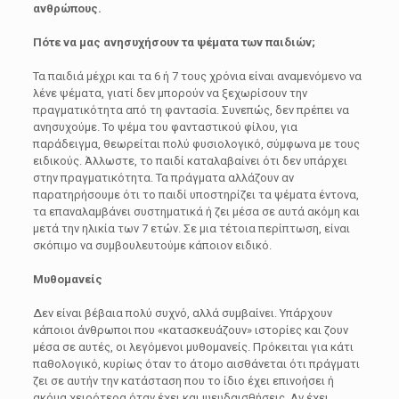
ανθρώπους.
Πότε να μας ανησυχήσουν τα ψέματα των παιδιών;
Τα παιδιά μέχρι και τα 6 ή 7 τους χρόνια είναι αναμενόμενο να
λένε ψέματα, γιατί δεν μπορούν να ξεχωρίσουν την
πραγματικότητα από τη φαντασία. Συνεπώς, δεν πρέπει να
ανησυχούμε. Το ψέμα του φανταστικού φίλου, για
παράδειγμα, θεωρείται πολύ φυσιολογικό, σύμφωνα με τους
ειδικούς. Άλλωστε, το παιδί καταλαβαίνει ότι δεν υπάρχει
στην πραγματικότητα. Τα πράγματα αλλάζουν αν
παρατηρήσουμε ότι το παιδί υποστηρίζει τα ψέματα έντονα,
τα επαναλαμβάνει συστηματικά ή ζει μέσα σε αυτά ακόμη και
μετά την ηλικία των 7 ετών. Σε μια τέτοια περίπτωση, είναι
σκόπιμο να συμβουλευτούμε κάποιον ειδικό.
Μυθομανείς
Δεν είναι βέβαια πολύ συχνό, αλλά συμβαίνει. Υπάρχουν
κάποιοι άνθρωποι που «κατασκευάζουν» ιστορίες και ζουν
μέσα σε αυτές, οι λεγόμενοι μυθομανείς. Πρόκειται για κάτι
παθολογικό, κυρίως όταν το άτομο αισθάνεται ότι πράγματι
ζει σε αυτήν την κατάσταση που το ίδιο έχει επινοήσει ή
ακόμα χειρότερα όταν έχει και ψευδαισθήσεις. Αν έχει