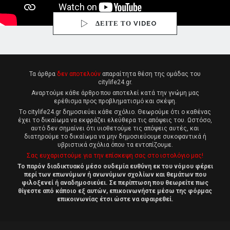
ΔΕΙΤΕ ΤΟ VIDEO
Τα άρθρα
δεν αποτελούν
απαραίτητα θέση της ομάδας του
citylife24.gr.
Αναρτούμε κάθε άρθρο που αποτελεί κατά την γνώμη μας
ερέθισμα προς προβληματισμό και σκέψη.
Tο citylife24.gr δημοσιεύει κάθε σχόλιο. Θεωρούμε ότι ο καθένας
έχει το δικαίωμα να εκφράζει ελεύθερα τις απόψεις του. Ωστόσο,
αυτό δεν σημαίνει ότι υιοθετούμε τις απόψεις αυτές, και
διατηρούμε το δικαίωμα να μην δημοσιεύουμε συκοφαντικά ή
υβριστικά σχόλια όπου τα εντοπίζουμε.
Σας ευχαριστούμε για την επίσκεψη σας στο ιστολόγιο μας!
Το παρόν διαδικτυακό μέσο ουδεμία ευθύνη εκ του νόμου φέρει
περί των επωνύμων ή ανωνύμων σχολίων και θεμάτων που
φιλοξενεί ή αναδημοσιεύει. Σε περίπτωση που θεωρείτε πως
θίγεστε από κάποιο εξ αυτών, επικοινωνήστε μέσω της φόρμας
επικοινωνίας έτσι ώστε να αφαιρεθεί.