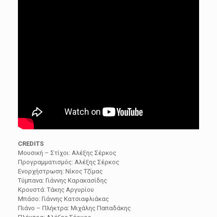
CREDITS
Μουσική – Στίχοι: Αλέξης Σέρκος
Προγραμματισμός: Αλέξης Σέρκος
Ενορχήστρωση: Νίκος Τζίμας
Τύμπανα: Γιάννης Καρακασίδης
Κρουστά: Τάκης Αργυρίου
Μπάσο: Γιάννης Κατσιαφλιάκας
Πιάνο – Πλήκτρα: Μιχάλης Παπαδάκης