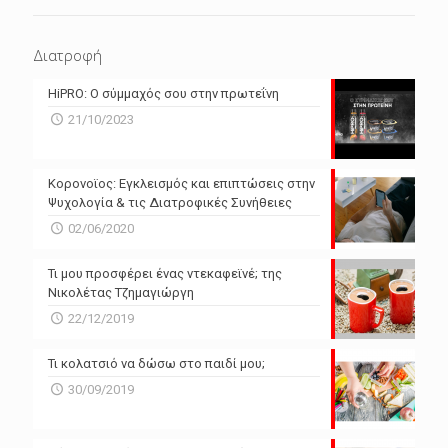
ΕΠΌΜΕΝΕΣ 4 ΜΈΡΕΣ
N/A
N/A
Διατροφή
N/A
N/A
HiPRO: Ο σύμμαχός σου στην πρωτεΐνη
N/A
N/A
21/10/2023
N/A
N/A
Powered by Forecast.io
Κορονοϊος: Εγκλεισμός και επιπτώσεις στην
Ψυχολογία & τις Διατροφικές Συνήθειες
02/06/2020
Τι μου προσφέρει ένας ντεκαφεϊνέ; της
Νικολέτας Τζημαγιώργη
22/12/2019
Τι κολατσιό να δώσω στο παιδί μου;
30/09/2019