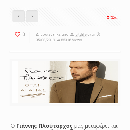
Όλα
0
Δημοσιεύτηκε από
citylife
στις
05/08/2019
85316 Views
Ο
Γιάννης Πλούταρχος
μας μεταφέρει και