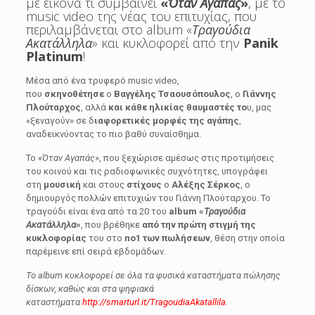
με εικόνα τι συμβαίνει
«
Όταν Αγαπάς
»
, με το
music video της νέας του επιτυχίας, που
περιλαμβάνεται στο album «
Τραγούδια
Ακατάλληλα
» και κυκλοφορεί από την
Panik
Platinum
!
Μέσα από ένα τρυφερό music video,
που
σκηνοθέτησε
ο
Βαγγέλης Τσαουσόπουλος
, ο
Γιάννης
Πλούταρχος
, αλλά
και κάθε ηλικίας θαυμαστές το
υ, μας
«ξεναγούν» σε δ
ιαφορετικές μορφές της αγάπης
,
αναδεικνύοντας το πιο βαθύ συναίσθημα.
Το «
Όταν Αγαπάς
», που ξεχώρισε αμέσως στις προτιμήσεις
του κοινού και τις ραδιοφωνικές συχνότητες, υπογράφει
στη
μουσική
και στους
στίχους
ο
Αλέξης Σέρκος
, ο
δημιουργός πολλών επιτυχιών του Γιάννη Πλούταρχου. Το
τραγούδι είναι ένα από τα 20 του
album «
Τραγούδια
Ακατάλληλα
»
, που βρέθηκε
από την πρώτη στιγμή της
κυκλοφορίας
του στο
no1 των πωλήσεων
, θέση στην οποία
παρέμεινε επί σειρά εβδομάδων.
Το album κυκλοφορεί σε όλα τα φυσικά καταστήματα πώλησης
δίσκων, καθώς και στα ψηφιακά
καταστήματα
http://smarturl.it/TragoudiaAkatallila
.