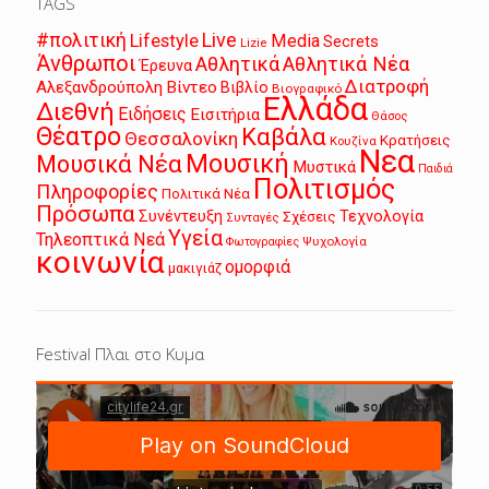
TAGS
Live
#πολιτική
Lifestyle
Media
Secrets
Lizie
Άνθρωποι
Αθλητικά
Αθλητικά Νέα
Έρευνα
Διατροφή
Αλεξανδρούπολη
Βίντεο
Βιβλίο
Βιογραφικό
Ελλάδα
Διεθνή
Ειδήσεις
Εισιτήρια
Θάσος
Θέατρο
Καβάλα
Θεσσαλονίκη
Κρατήσεις
Κουζίνα
Νεα
Μουσική
Μουσικά Νέα
Μυστικά
Παιδιά
Πολιτισμός
Πληροφορίες
Πολιτικά Νέα
Πρόσωπα
Συνέντευξη
Τεχνολογία
Σχέσεις
Συνταγές
Υγεία
Τηλεοπτικά Νεά
Ψυχολογία
Φωτογραφίες
κοινωνία
ομορφιά
μακιγιάζ
Festival Πλαι στο Κυμα