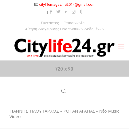
citylifemagazine2014@gmail.com
Συντάκτες
Επικοινωνία
Αίτηση Διαχείρισης Προσωπικών Δεδομένων
ΓΙΑΝΝΗΣ ΠΛΟΥΤΑΡΧΟΣ – «ΟΤΑΝ ΑΓΑΠΑΣ» Νέο Μusic
Video