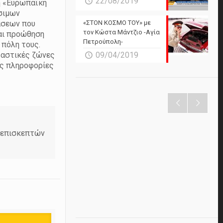
22/08/2019
η «Ευρωπαϊκή
σιμων
«ΣΤΟΝ ΚΟΣΜΟ ΤΟΥ» με
άσεων που
τον Κώστα Μάντζιο -Αγία
και προώθηση
Πετρούπολη-
πόλη τους.
09/04/2019
 αστικές ζώνες
ες πληροφορίες
ν επισκεπτών