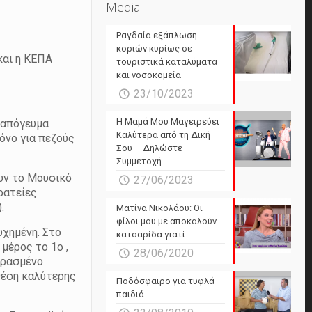
Media
Ραγδαία εξάπλωση
κοριών κυρίως σε
και η ΚΕΠΑ
τουριστικά καταλύματα
και νοσοκομεία
23/10/2023
Η Μαμά Μου Μαγειρεύει
ο απόγευμα
Καλύτερα από τη Δική
όνο για πεζούς
Σου – Δηλώστε
Συμμετοχή
ουν το Μουσικό
27/06/2023
ρατείες
.
Ματίνα Νικολάου: Οι
φίλοι μου με αποκαλούν
υχημένη. Στο
κατσαρίδα γιατί…
 μέρος το 1
ο
,
28/06/2020
ερασμένο
θέση καλύτερης
Ποδόσφαιρο για τυφλά
παιδιά