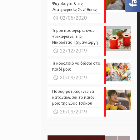
Ψυχολογία & τις
Διατροφικές Συνήθειες
02/06/2020
Τι μου προσφέρει ένας
ντεκαφεϊνέ; της
Νικολέτας Τζημαγιώργη
22/12/2019
Τι κολατσιό να δώσω στο
παιδί μου;
30/09/2019
Πόσες φυτικές ίνες να
καταναλώσει το παιδί
μου; της Εύας Τσάκου
26/09/2019