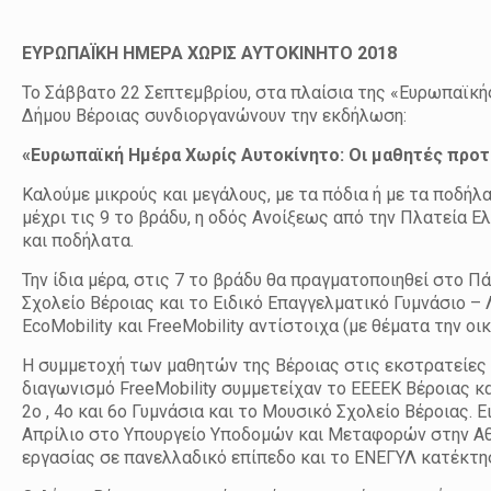
ΕΥΡΩΠΑΪΚΗ ΗΜΕΡΑ ΧΩΡΙΣ ΑΥΤΟΚΙΝΗΤΟ 2018
Το Σάββατο 22 Σεπτεμβρίου, στα πλαίσια της «Ευρωπαϊκή
Δήμου Βέροιας συνδιοργανώνουν την εκδήλωση:
«Ευρωπαϊκή Ημέρα Χωρίς Αυτοκίνητο: Οι μαθητές προτε
Καλούμε μικρούς και μεγάλους, με τα πόδια ή με τα ποδήλ
μέχρι τις 9 το βράδυ, η οδός Ανοίξεως από την Πλατεία Ε
και ποδήλατα.
Την ίδια μέρα, στις 7 το βράδυ θα πραγματοποιηθεί στο 
Σχολείο Βέροιας και το Ειδικό Επαγγελματικό Γυμνάσιο –
EcoMobility και FreeMobility αντίστοιχα (με θέματα την 
Η συμμετοχή των μαθητών της Βέροιας στις εκστρατείες α
διαγωνισμό FreeMobility συμμετείχαν το ΕΕΕΕΚ Βέροιας κα
2
ο
, 4
ο
και 6
ο
Γυμνάσια και το Μουσικό Σχολείο Βέροιας. 
Απρίλιο στο Υπουργείο Υποδομών και Μεταφορών στην Αθή
εργασίας σε πανελλαδικό επίπεδο και το ΕΝΕΓΥΛ κατέκτη