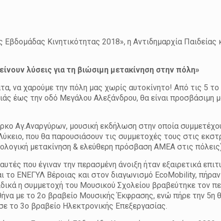
ς Εβδομάδας Κινητικότητας 2018», η Αντιδημαρχία Παιδείας 
ίνουν λύσεις για τη βιώσιμη μετακίνηση στην πόλη»
ατα, να χαρούμε την πόλη μας χωρίς αυτοκίνητο! Από τις 5 τ
λιάς έως την οδό Μεγάλου Αλεξάνδρου, θα είναι προσβάσιμη μ
Πάρκο Αγ.Αναργύρων, μουσική εκδήλωση στην οποία συμμετέχ
 Λύκειο, που θα παρουσιάσουν τις συμμετοχές τους στις εκστ
οικολογική μετακίνηση & ελεύθερη πρόσβαση ΑΜΕΑ στις πόλεις)
υτές που έγιναν την περασμένη άνοιξη ήταν εξαιρετικά επιτ
ι το ΕΝΕΓΥΛ Βέροιας και στον διαγωνισμό EcoMobility, πήραν
Ειδικά η συμμετοχή του Μουσικού Σχολείου βραβεύτηκε τον π
να με το 2ο βραβείο Μουσικής Έκφρασης, ενώ πήρε την 5η 
σε το 3
ο
βραβείο Ηλεκτρονικής Επεξεργασίας.