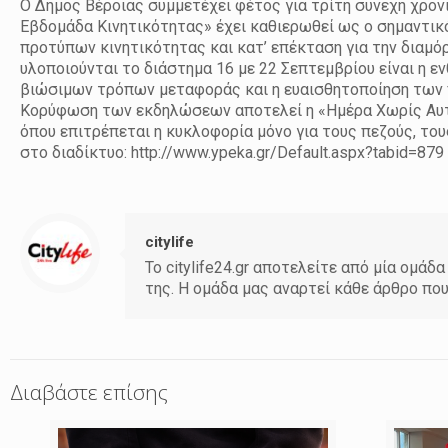
Ο Δήμος Βέροιας συμμετέχει φέτος για τρίτη συνεχή χρο
Εβδομάδα Κινητικότητας» έχει καθιερωθεί ως ο σημαντι
προτύπων κινητικότητας και κατ’ επέκταση για την διαμ
υλοποιούνται το διάστημα 16 με 22 Σεπτεμβρίου είναι η
βιώσιμων τρόπων μεταφοράς και η ευαισθητοποίηση των 
Κορύφωση των εκδηλώσεων αποτελεί η «Ημέρα Χωρίς Αυτοκ
όπου επιτρέπεται η κυκλοφορία μόνο για τους πεζούς, το
στο διαδίκτυο: http://www.ypeka.gr/Default.aspx?tabid=879
citylife
Το citylife24.gr αποτελείτε από μία ομ
της. Η ομάδα μας αναρτεί κάθε άρθρο πο
Διαβάστε επίσης