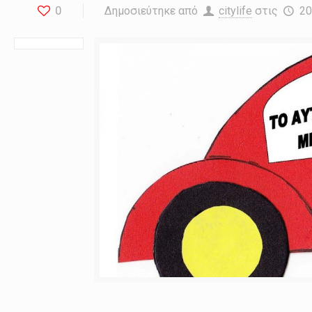
0
Δημοσιεύτηκε από
citylife
στις
20