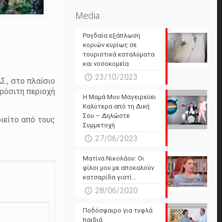
Media
Ραγδαία εξάπλωση
κοριών κυρίως σε
τουριστικά καταλύματα
και νοσοκομεία
23/10/2023
., στο πλαίσιο
ρόσιτη περιοχή
Η Μαμά Μου Μαγειρεύει
Καλύτερα από τη Δική
Σου – Δηλώστε
ιείτο από τους
Συμμετοχή
27/06/2023
Ματίνα Νικολάου: Οι
φίλοι μου με αποκαλούν
κατσαρίδα γιατί…
28/06/2020
Ποδόσφαιρο για τυφλά
παιδιά