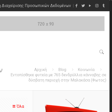
η Διαχείρισης Προσωπικών Δεδομένων
ν
Αρχική
Blog
Κοινωνία
Εντοπίσθηκε φυτεία με 765 δενδρύλλια κάνναβης σε
δύσβατη περιοχή στην Μαλακάσα (Φωτος)
Όλα