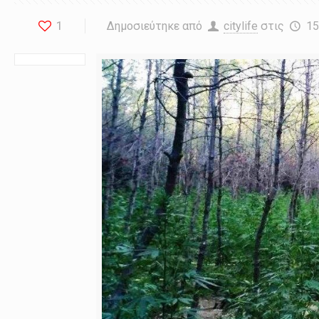
1
Δημοσιεύτηκε από
citylife
στις
15