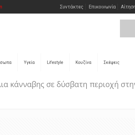
m
Συντάκτες
Επικοινωνία
Αίτησ
όσωπα
Υγεία
Lifestyle
Κουζίνα
Σκέψεις
λια κάνναβης σε δύσβατη περιοχή στη