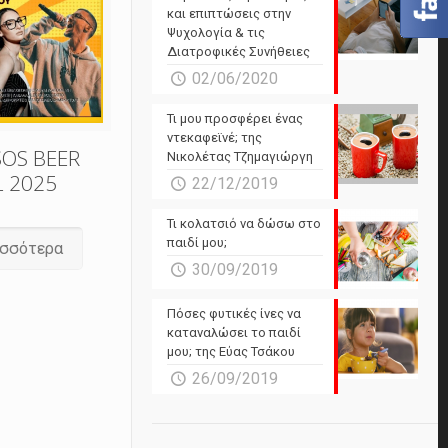
και επιπτώσεις στην
Ψυχολογία & τις
Διατροφικές Συνήθειες
02/06/2020
Τι μου προσφέρει ένας
ντεκαφεϊνέ; της
SOS BEER
Νικολέτας Τζημαγιώργη
L 2025
22/12/2019
Τι κολατσιό να δώσω στο
παιδί μου;
ισσότερα
30/09/2019
Πόσες φυτικές ίνες να
καταναλώσει το παιδί
μου; της Εύας Τσάκου
26/09/2019