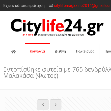
Έχετε κάποια ερώτηση;
citylifemagazine2014@gmail.co
Αρχική
Κοινωνία
Διεθνή
Πολιτισμός
Πρ
Εντοπίσθηκε φυτεία με 765 δενδρύλ
Μαλακάσα (Φωτος)