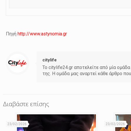
Πηγή
http://www.astynomia.gr
citylife
Το citylife24.gr αποτελείτε από μία ομ
της. Η ομάδα μας αναρτεί κάθε άρθρο πο
Διαβάστε επίσης
23/02/2026
23/02/2026