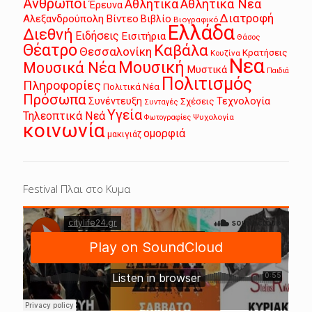
Άνθρωποι
Αθλητικά
Αθλητικά Νέα
Έρευνα
Διατροφή
Αλεξανδρούπολη
Βίντεο
Βιβλίο
Βιογραφικό
Ελλάδα
Διεθνή
Ειδήσεις
Εισιτήρια
Θάσος
Θέατρο
Καβάλα
Θεσσαλονίκη
Κρατήσεις
Κουζίνα
Νεα
Μουσική
Μουσικά Νέα
Μυστικά
Παιδιά
Πολιτισμός
Πληροφορίες
Πολιτικά Νέα
Πρόσωπα
Συνέντευξη
Τεχνολογία
Σχέσεις
Συνταγές
Υγεία
Τηλεοπτικά Νεά
Ψυχολογία
Φωτογραφίες
κοινωνία
ομορφιά
μακιγιάζ
Festival Πλαι στο Κυμα