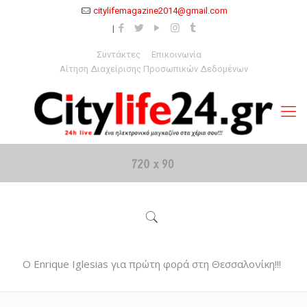
citylifemagazine2014@gmail.com
Συντάκτες
Επικοινωνία
Αίτηση Διαχείρισης Προσωπικών Δεδομένων
О Enrique Iglesias για πρώτη φορά στη Θεσσαλονίκη!!!