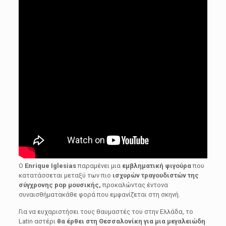
Ο
Enrique
Iglesias
παραμένει μια
εμβληματική φιγούρα
που
κατατάσσεται μεταξύ των πιο
ισχυρών τραγουδιστών της
σύγχρονης
pop
μουσικής,
προκαλώντας έντονα
συναισθήματακάθε φορά που εμφανίζεται στη σκηνή.
Για να ευχαριστήσει τους θαυμαστές του στην Ελλάδα, το
Latin αστέρι
θα έρθει στη Θεσσαλονίκη για μια μεγαλειώδη