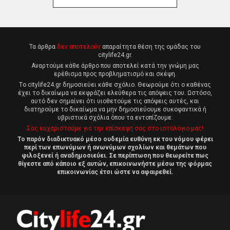
Τα άρθρα
δεν αποτελούν
απαραίτητα θέση της ομάδας του
citylife24.gr.
Αναρτούμε κάθε άρθρο που αποτελεί κατά την γνώμη μας
ερέθισμα προς προβληματισμό και σκέψη.
Tο citylife24.gr δημοσιεύει κάθε σχόλιο. Θεωρούμε ότι ο καθένας
έχει το δικαίωμα να εκφράζει ελεύθερα τις απόψεις του. Ωστόσο,
αυτό δεν σημαίνει ότι υιοθετούμε τις απόψεις αυτές, και
διατηρούμε το δικαίωμα να μην δημοσιεύουμε συκοφαντικά ή
υβριστικά σχόλια όπου τα εντοπίζουμε.
Σας ευχαριστούμε για την επίσκεψη σας στο ιστολόγιο μας!
Το παρόν διαδικτυακό μέσο ουδεμία ευθύνη εκ του νόμου φέρει
περί των επωνύμων ή ανωνύμων σχολίων και θεμάτων που
φιλοξενεί ή αναδημοσιεύει. Σε περίπτωση που θεωρείτε πως
θίγεστε από κάποιο εξ αυτών, επικοινωνήστε μέσω της φόρμας
επικοινωνίας έτσι ώστε να αφαιρεθεί.