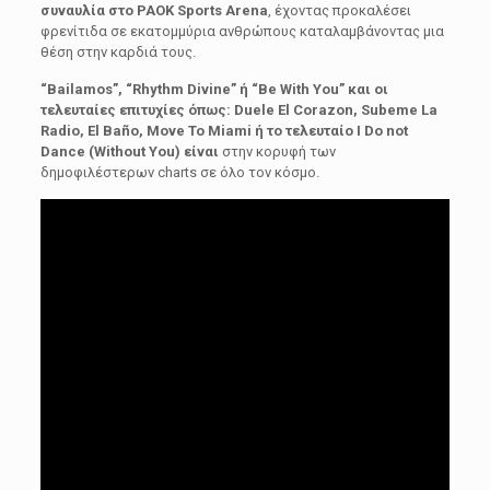
συναυλία στο PAOK Sports Arena
, έχοντας προκαλέσει
φρενίτιδα σε εκατομμύρια ανθρώπους καταλαμβάνοντας μια
θέση στην καρδιά τους.
“Bailamos”, “Rhythm Divine” ή “Be With You” και οι
τελευταίες επιτυχίες όπως: Duele El Corazon, Subeme La
Radio, El Baño, Move To Miami ή το τελευταίο I Do not
Dance (Without You) είναι
στην κορυφή των
δημοφιλέστερων charts σε όλο τον κόσμο.