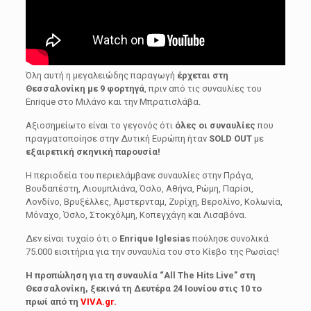
Όλη αυτή η μεγαλειώδης παραγωγή
έρχεται στη
Θεσσαλονίκη με 9 φορτηγά
, πριν από τις συναυλίες του
Enrique στο Μιλάνο και την Μπρατισλάβα.
Αξιοσημείωτο είναι το γεγονός ότι
όλες οι συναυλίες
που
πραγματοποίησε στην Δυτική Ευρώπη ήταν
SOLD
OUT
με
εξαιρετική σκηνική παρουσία!
Η περιοδεία του περιελάμβανε συναυλίες στην Πράγα,
Βουδαπέστη, Λιουμπλιάνα, Όσλο, Αθήνα, Ρώμη, Παρίσι,
Λονδίνο, Βρυξέλλες, Άμστερνταμ, Ζυρίχη, Βερολίνο, Κολωνία,
Μόναχο, Όσλο, Στοκχόλμη, Κοπεγχάγη και Λισαβόνα.
Δεν είναι τυχαίο ότι ο
Enrique
Iglesias
πούλησε συνολικά
75.000 εισιτήρια για την συναυλία του στο Kίεβο της Ρωσίας!
Η προπώληση για τη συναυλία “All The Hits Live” στη
Θεσσαλονίκη, ξεκινά τη Δευτέρα 24 Ιουνίου στις 10 το
πρωί από τη
VIVA.gr.