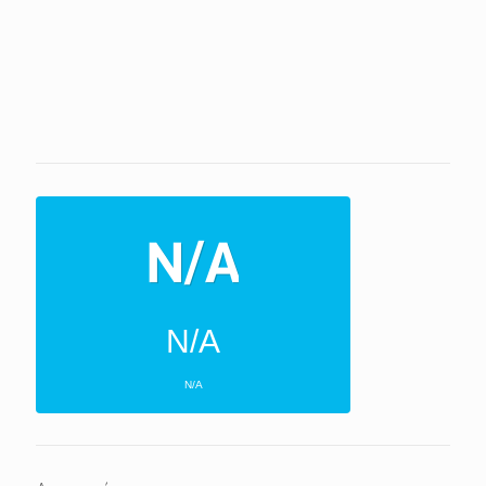
N/A
N/A
ΕΠΌΜΕΝΕΣ 4 ΜΈΡΕΣ
N/A
N/A