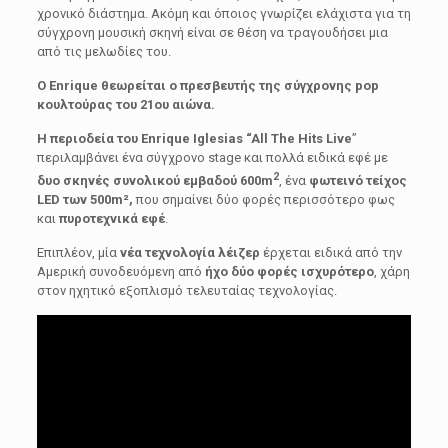
χρονικό διάστημα. Ακόμη και όποιος γνωρίζει ελάχιστα για τη
σύγχρονη μουσική σκηνή είναι σε θέση να τραγουδήσει μια
από τις μελωδίες του.
Ο Enrique θεωρείται ο πρεσβευτής της σύγχρονης
pop
κουλτούρας του 21ου αιώνα.
Η περιοδεία του Enrique Iglesias “All The Hits Live
”
περιλαμβάνει ένα σύγχρονο stage και πολλά ειδικά εφέ με
2
δυο σκηνές συνολικού εμβαδού 600
m
, ένα
φωτεινό τείχος
LED των 500m²,
που σημαίνει δύο φορές περισσότερο φως
και
πυροτεχνικά εφέ
.
Επιπλέον, μία
νέα τεχνολογία λέιζερ
έρχεται ειδικά από την
Αμερική συνοδευόμενη από
ήχο δύο φορές ισχυρότερο
, χάρη
στον ηχητικό εξοπλισμό τελευταίας τεχνολογίας.