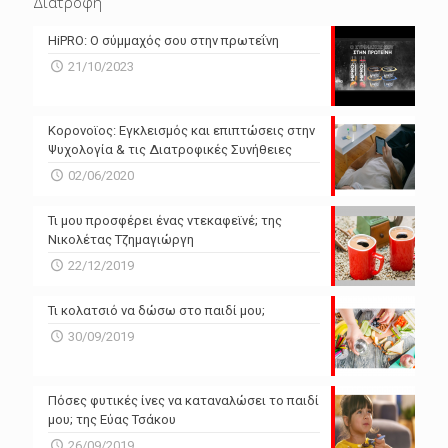
Διατροφή
N/A
N/A
HiPRO: Ο σύμμαχός σου στην πρωτεΐνη
N/A
N/A
21/10/2023
N/A
N/A
Powered by Forecast.io
Κορονοϊος: Εγκλεισμός και επιπτώσεις στην
Ψυχολογία & τις Διατροφικές Συνήθειες
02/06/2020
Τι μου προσφέρει ένας ντεκαφεϊνέ; της
Νικολέτας Τζημαγιώργη
22/12/2019
Τι κολατσιό να δώσω στο παιδί μου;
30/09/2019
Πόσες φυτικές ίνες να καταναλώσει το παιδί
μου; της Εύας Τσάκου
26/09/2019