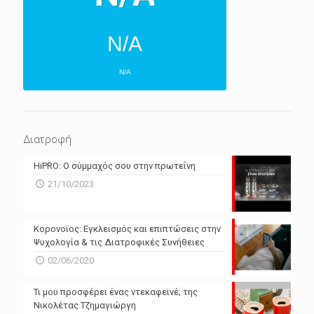
N/A
N/A
ΕΠΌΜΕΝΕΣ 4 ΜΈΡΕΣ
N/A
N/A
Διατροφή
N/A
N/A
HiPRO: Ο σύμμαχός σου στην πρωτεΐνη
N/A
N/A
21/10/2023
N/A
N/A
Powered by Forecast.io
Κορονοϊος: Εγκλεισμός και επιπτώσεις στην
Ψυχολογία & τις Διατροφικές Συνήθειες
02/06/2020
Τι μου προσφέρει ένας ντεκαφεϊνέ; της
Νικολέτας Τζημαγιώργη