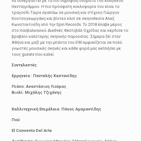
να συνεργαστεί με τα πιο δημοφιλή ονόματα του ελληνικού
πενταγράμμου. Η πιο πρόσφατη κυκλοφορία του είναι το
τραγούδι Τώρα αγαπάω σε μουσική και στίχους Γιώργου
Κουτσογεωργάκη και βίντεο κλιπ σε σκηνοθεσία Αλεξ
Κωνσταντινίδη υπό την Spin Records. Το 2018 έλαβε μέρος
στο πανβαλκανικό Διεθνές Φεστιβάλ Οχρίδας και κέρδισε το
βραβείο καλύτερης σκηνικής παρουσίας. Σήμερα ζεί στην
Αθήνα και μαζί με την μπάντα του Ε90 εμφανίζεται σε πολύ
γνωστές μουσικές σκηνές και κάθε φορά μας εκπλήσει με
τους guests που καλεί.
Συντελεστές
:
Ερμηνεία : Παντελής Καστανίδης
Πιάνο: Αναστάσιος Γιούρας
Βιολί: Μιχάλης Τζιχάνης
Καλλιτεχνική Επιμέλεια: Πάνος Αμαραντίδης
Πού
:
El
Convento
Del
Arte