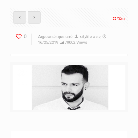
Όλα
0
Δημοσιεύτηκε από
citylife
στις
16/05/2019
79002 Views