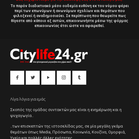
Το παρόν διαδικτυακό μέσο ουδεμία ευθύνη εκ του νόμου φέρει
περί των επωνύμων ή ανωνύμων σχολίων και θεμάτων που
φιλοξενεί ή αναδημοσιεύει. Σε περίπτωση που θεωρείτε πως
θίγεστε από κάποιο εξ αυτών, επικοινωνήστε μέσω της φόρμας
επικοινωνίας έτσι ώστε να αφαιρεθεί.
Λίγα λόγια για εμάς
Σκοπός της ομάδας συντακτών μας είναι η ενημέρωση και η
ψυχαγωγία..
..των επισκεπτών της ιστοσελίδας μας, σε μία μεγάλη γκάμα
θεμάτων όπως Μedia, Πρόσωπα, Κοινωνία, Κουζίνα, Ομορφιά,
Υγεία και πολλές άλλες ενότητες.