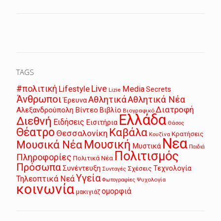
TAGS
Live
#πολιτική
Lifestyle
Media
Secrets
Lizie
Άνθρωποι
Αθλητικά
Αθλητικά Νέα
Έρευνα
Διατροφή
Αλεξανδρούπολη
Βίντεο
Βιβλίο
Βιογραφικό
Ελλάδα
Διεθνή
Ειδήσεις
Εισιτήρια
Θάσος
Θέατρο
Καβάλα
Θεσσαλονίκη
Κρατήσεις
Κουζίνα
Νεα
Μουσική
Μουσικά Νέα
Μυστικά
Παιδιά
Πολιτισμός
Πληροφορίες
Πολιτικά Νέα
Πρόσωπα
Συνέντευξη
Τεχνολογία
Σχέσεις
Συνταγές
Υγεία
Τηλεοπτικά Νεά
Ψυχολογία
Φωτογραφίες
κοινωνία
ομορφιά
μακιγιάζ