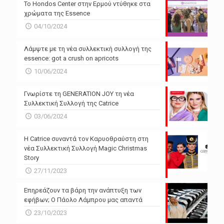
Το Hondos Center στην Ερμού ντύθηκε στα
χρώματα της Essence
04/10/2024
Λάμψτε με τη νέα συλλεκτική συλλογή της
essence: got a crush on apricots
10/06/2024
Γνωρίστε τη GENERATION JOY τη νέα
Συλλεκτική Συλλογή της Catrice
03/06/2024
Η Catrice συναντά τον Καρυοθραύστη στη
νέα Συλλεκτική Συλλογή Magic Christmas
Story
27/11/2023
Επηρεάζουν τα βάρη την ανάπτυξη των
εφήβων; Ο Πάολο Λάμπρου μας απαντά
23/10/2023