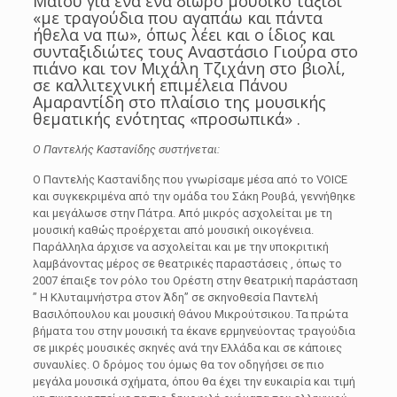
Μαΐου για ένα ένα δίωρο μουσικό ταξίδι
«με τραγούδια που αγαπάω και πάντα
ήθελα να πω», όπως λέει και ο ίδιος και
συνταξιδιώτες τους Αναστάσιο Γιούρα στο
πιάνο και τον Μιχάλη Τζιχάνη στο βιολί,
σε καλλιτεχνική επιμέλεια Πάνου
Αμαραντίδη στο πλαίσιο της μουσικής
θεματικής ενότητας «προσωπικά» .
Ο Παντελής Καστανίδης
συστήνεται:
O Παντελής Καστανίδης που γνωρίσαμε μέσα από το VOICE
και συγκεκριμένα από την ομάδα του Σάκη Ρουβά, γεννήθηκε
και μεγάλωσε στην Πάτρα. Από μικρός ασχολείται με τη
μουσική καθώς προέρχεται από μουσική οικογένεια.
Παράλληλα άρχισε να ασχολείται και με την υποκριτική
λαμβάνοντας μέρος σε θεατρικές παραστάσεις , όπως το
2007 έπαιξε τον ρόλο του Ορέστη στην θεατρική παράσταση
” Η Κλυταιμνήστρα στον Άδη” σε σκηνοθεσία Παντελή
Βασιλόπουλου και μουσική Θάνου Μικρούτσικου. Τα πρώτα
βήματα του στην μουσική τα έκανε ερμηνεύοντας τραγούδια
σε μικρές μουσικές σκηνές ανά την Ελλάδα και σε κάποιες
συναυλίες. Ο δρόμος του όμως θα τον οδηγήσει σε πιο
μεγάλα μουσικά σχήματα, όπου θα έχει την ευκαιρία και τιμή