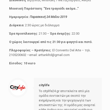
Διεύθυνση
: Βιργινίας Μπενάκη 7 Μεταξουργείο, Αθήνα
Μουσική
Παράσταση
:
“Ένα τραγούδι ακόμα…”
Ημερομηνία:
Παρασκευή 24 Μαΐου 2019
Διάρκεια
: 2:30 ώρες με διάλειμμα
Ώρα προσέλευσης
: 21:30 –
Ώρα έναρξης
: 22:00
Ο χώρος λειτουργεί από τις 21:30 για φαγητό και ποτό.
Πληροφορίες – Κρατήσεις
: El Convento Del Arte – τηλ.
2105200602 –email: arttankltd@gmail.com
Είσοδος: 10 euro
citylife
Το citylife24.gr αποτελείτε από μία
ομάδα συντακτών με σκοπό την
ενημέρωση και την ψυχαγωγία των
επισκεπτών της. Η ομάδα μας αναρτεί
κάθε άρθρο που αποτελεί ερέθισμα