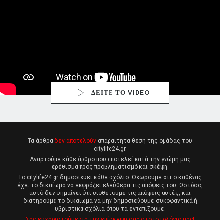
ΔΕΙΤΕ ΤΟ VIDEO
Τα άρθρα
δεν αποτελούν
απαραίτητα θέση της ομάδας του
citylife24.gr.
Αναρτούμε κάθε άρθρο που αποτελεί κατά την γνώμη μας
ερέθισμα προς προβληματισμό και σκέψη.
Tο citylife24.gr δημοσιεύει κάθε σχόλιο. Θεωρούμε ότι ο καθένας
έχει το δικαίωμα να εκφράζει ελεύθερα τις απόψεις του. Ωστόσο,
αυτό δεν σημαίνει ότι υιοθετούμε τις απόψεις αυτές, και
διατηρούμε το δικαίωμα να μην δημοσιεύουμε συκοφαντικά ή
υβριστικά σχόλια όπου τα εντοπίζουμε.
Σας ευχαριστούμε για την επίσκεψη σας στο ιστολόγιο μας!