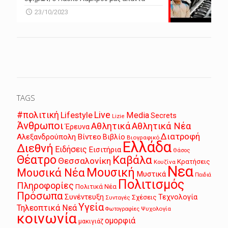
23/10/2023
TAGS
Live
#πολιτική
Lifestyle
Media
Secrets
Lizie
Άνθρωποι
Αθλητικά
Αθλητικά Νέα
Έρευνα
Διατροφή
Αλεξανδρούπολη
Βίντεο
Βιβλίο
Βιογραφικό
Ελλάδα
Διεθνή
Ειδήσεις
Εισιτήρια
Θάσος
Θέατρο
Καβάλα
Θεσσαλονίκη
Κρατήσεις
Κουζίνα
Νεα
Μουσική
Μουσικά Νέα
Μυστικά
Παιδιά
Πολιτισμός
Πληροφορίες
Πολιτικά Νέα
Πρόσωπα
Συνέντευξη
Τεχνολογία
Σχέσεις
Συνταγές
Υγεία
Τηλεοπτικά Νεά
Ψυχολογία
Φωτογραφίες
κοινωνία
ομορφιά
μακιγιάζ