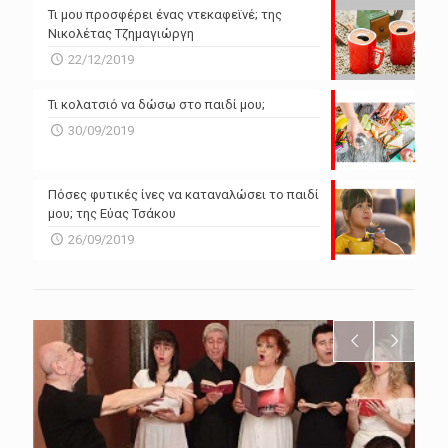
Τι μου προσφέρει ένας ντεκαφεϊνέ; της
Νικολέτας Τζημαγιώργη
22/12/2019
Τι κολατσιό να δώσω στο παιδί μου;
30/09/2019
Πόσες φυτικές ίνες να καταναλώσει το παιδί
μου; της Εύας Τσάκου
26/09/2019