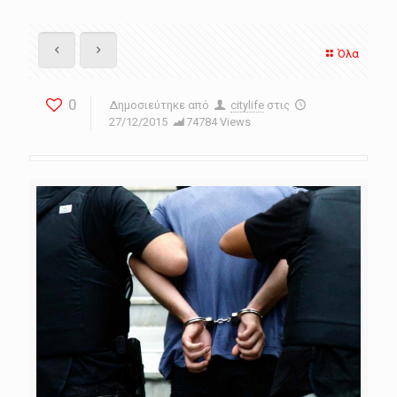
Όλα
0
Δημοσιεύτηκε από
citylife
στις
27/12/2015
74784 Views