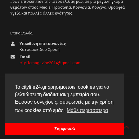
..των επισκεπτών της ιστοσελίδας μας, σε μία μεγάλη γκάμα
θεμάτων όπως Μedia, Πρόσωπα, Κοινωνία, Κουζίνα, Ομορφιά,
Υγεία και πολλές άλλες ενότητες.
Επικοινωνία
Υπεύθυνη επικοινωνίας
Κατσαμακίδου Χρυσή
Email
citylifemagazine2014@gmail.com
Το citylife24.gr χρησιμοποιεί cookies για να
© 2026 City Life 24 | Με την επιφύλαξη κάθε νόμιμου
βελτιώσει τη διαδικτυακή εμπειρία σου.
δικαιώματος |
Πολιτική απορρήτου
Εφόσον συνεχίσεις, συμφωνείς με την χρήση
δημιουργία & φιλοξενία ιστοσελίδας by
manbiz isp
των cookies από εμάς.
Μάθε περισσότερα
Συμφωνώ