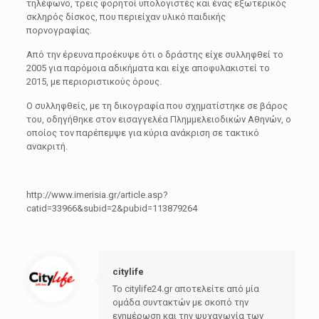
τηλέφωνο, τρεις φορητοί υπολογιστές και ένας εξωτερικός
σκληρός δίσκος, που περιείχαν υλικό παιδικής
πορνογραφίας.
Από την έρευνα προέκυψε ότι ο δράστης είχε συλληφθεί το
2005 για παρόμοια αδικήματα και είχε αποφυλακιστεί το
2015, με περιοριστικούς όρους.
Ο συλληφθείς, με τη δικογραφία που σχηματίστηκε σε βάρος
του, οδηγήθηκε στον εισαγγελέα Πλημμελειοδικών Αθηνών, ο
οποίος τον παρέπεμψε για κύρια ανάκριση σε τακτικό
ανακριτή.
http://www.imerisia.gr/article.asp?
catid=33966&subid=2&pubid=113879264
citylife
Το citylife24.gr αποτελείτε από μία
ομάδα συντακτών με σκοπό την
ενημέρωση και την ψυχαγωγία των