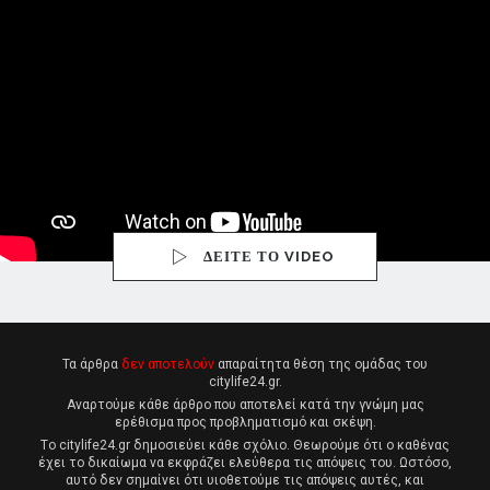
ΔΕΙΤΕ ΤΟ VIDEO
Τα άρθρα
δεν αποτελούν
απαραίτητα θέση της ομάδας του
citylife24.gr.
Αναρτούμε κάθε άρθρο που αποτελεί κατά την γνώμη μας
ερέθισμα προς προβληματισμό και σκέψη.
Tο citylife24.gr δημοσιεύει κάθε σχόλιο. Θεωρούμε ότι ο καθένας
έχει το δικαίωμα να εκφράζει ελεύθερα τις απόψεις του. Ωστόσο,
αυτό δεν σημαίνει ότι υιοθετούμε τις απόψεις αυτές, και