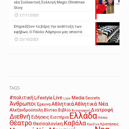
νέα Συλλεκτική Συλλογή Magic Christmas
Story
27/11/2023
Επηρεάζουν τα βάρη την ανάπτυξη των
εφήβων; Ο Πάολο Λάμπρου μας απαντά
23/10/2023
TAGS
Live
#πολιτική
Lifestyle
Media
Secrets
Lizie
Άνθρωποι
Αθλητικά
Αθλητικά Νέα
Έρευνα
Διατροφή
Αλεξανδρούπολη
Βίντεο
Βιβλίο
Βιογραφικό
Ελλάδα
Διεθνή
Ειδήσεις
Εισιτήρια
Θάσος
Θέατρο
Καβάλα
Θεσσαλονίκη
Κρατήσεις
Κουζίνα