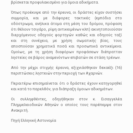
βρίσκεται προφυλακισμένο για όμοια αδικήματα.
Όπως προέκυψε από την έρευνα, οι δράστες είχαν συστήσει
συμμορία, και με διάφορες τακτικές (εμπόδια στο
οδόστρωμα, ανήλικα άτομα στη μέση του δρόμου, πρόφαση
ότι θέλουν τσιγάρο, ρίψη αντικειμένων κλπ) ακινητοποιούσαν
διερχόμενους οδηγούς φορτηγών καθώς και οδηγούς ταξί
και στη συνέχεια, με χρήση σωματικής βίας, τους
αποσπούσαν χρηματικά ποσά και προσωπικά αντικείμενα.
Ομοίως, με τη χρήση διαφόρων προφάσεων διέπρατταν
ληστείες σε βάρος αναμενόντων επιβατών σε στάση τρένων.
Από την μέχρι στιγμής έρευνα, εξιχνιάσθηκαν δεκαέξι (16)
περιπτώσεις ληστειών στην περιοχή των Αχαρνών.
Περαιτέρω επισημαίνεται ότι ο δράστες έχουν κατηγορηθεί
και κατά το παρελθόν, για διάπραξη όμοιων αδικημάτων.
Οι συλληφθέντες, οδηγήθηκαν στον κ. Εισαγγελέα
Πλημμελειοδικών Αθηνών ο οποίος τους παρέπεμψε στον
Ανακριτή.
Πηγή Ελληνική Αστυνομία