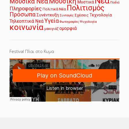
Νεα
Μουσική
Μουσικά Νέα
Μυστικά
Παιδιά
Πολιτισμός
Πληροφορίες
Πολιτικά Νέα
Πρόσωπα
Συνέντευξη
Τεχνολογία
Σχέσεις
Συνταγές
Υγεία
Τηλεοπτικά Νεά
Ψυχολογία
Φωτογραφίες
κοινωνία
ομορφιά
μακιγιάζ
Festival Πλαι στο Κυμα