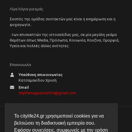
Λίγα λόγια για εμάς
Σκοπός της ομάδας συντακτών μας είναι η ενημέρωση και η
ψυχαγωγία..
..των επισκεπτών της ιστοσελίδας μας, σε μία μεγάλη γκάμα
θεμάτων όπως Μedia, Πρόσωπα, Κοινωνία, Κουζίνα, Ομορφιά,
Υγεία και πολλές άλλες ενότητες.
Επικοινωνία
Υπεύθυνη επικοινωνίας
Κατσαμακίδου Χρυσή
Email
citylifemagazine2014@gmail.com
Το citylife24.gr χρησιμοποιεί cookies για να
© 2026 City Life 24 | Με την επιφύλαξη κάθε νόμιμου
βελτιώσει τη διαδικτυακή εμπειρία σου.
δικαιώματος |
Πολιτική απορρήτου
Εφόσον συνεχίσεις, συμφωνείς με την χρήση