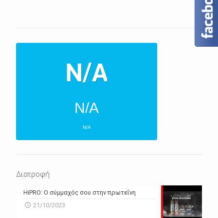
N/A
N/A
ΕΠΌΜΕΝΕΣ 4 ΜΈΡΕΣ
N/A
N/A
Διατροφή
N/A
N/A
HiPRO: Ο σύμμαχός σου στην πρωτεΐνη
N/A
N/A
21/10/2023