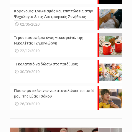
N/A
N/A
Powered by Forecast.io
Κορονοϊος: Εγκλεισμός και επιπτώσεις στην
Ψυχολογία & τις Διατροφικές Συνήθειες
02/06/2020
Τι μου προσφέρει ένας ντεκαφεϊνέ; της
Νικολέτας Τζημαγιώργη
22/12/2019
Τι κολατσιό να δώσω στο παιδί μου;
30/09/2019
Πόσες φυτικές ίνες να καταναλώσει το παιδί
μου; της Εύας Τσάκου
26/09/2019