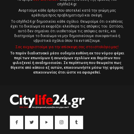
citylife24.gr.
Αναρτούμε κάθε άρθρο που αποτελεί κατά την γνώμη μας
ερέθισμα προς προβληματισμό και σκέψη.
Tο citylife24.gr δημοσιεύει κάθε σχόλιο. Θεωρούμε ότι ο καθένας
έχει το δικαίωμα να εκφράζει ελεύθερα τις απόψεις του. Ωστόσο,
αυτό δεν σημαίνει ότι υιοθετούμε τις απόψεις αυτές, και
διατηρούμε το δικαίωμα να μην δημοσιεύουμε συκοφαντικά ή
υβριστικά σχόλια όπου τα εντοπίζουμε.
Σας ευχαριστούμε για την επίσκεψη σας στο ιστολόγιο μας!
Το παρόν διαδικτυακό μέσο ουδεμία ευθύνη εκ του νόμου φέρει
περί των επωνύμων ή ανωνύμων σχολίων και θεμάτων που
φιλοξενεί ή αναδημοσιεύει. Σε περίπτωση που θεωρείτε πως
θίγεστε από κάποιο εξ αυτών, επικοινωνήστε μέσω της φόρμας
επικοινωνίας έτσι ώστε να αφαιρεθεί.