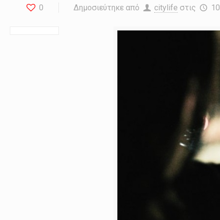
0
Δημοσιεύτηκε από
citylife
στις
10