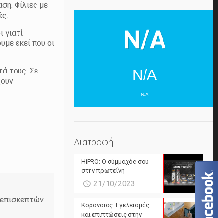
αση. Φίλιες με
ές.
ι γιατί
υμε εκεί που οι
τά τους. Σε
N/A
ξουν
N/A
ΕΠΌΜΕΝΕΣ 4 ΜΈΡΕΣ
N/A
N/A
Διατροφή
N/A
N/A
HiPRO: Ο σύμμαχός σου
N/A
N/A
στην πρωτεΐνη
21/10/2023
N/A
N/A
ν επισκεπτών
Powered by Forecast.io
Κορονοϊος: Εγκλεισμός
και επιπτώσεις στην