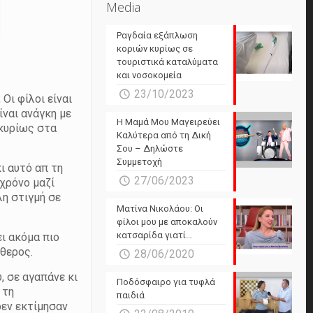
Media
Ραγδαία εξάπλωση
κοριών κυρίως σε
τουριστικά καταλύματα
και νοσοκομεία
23/10/2023
Οι φίλοι είναι
ίναι ανάγκη με
Η Μαμά Μου Μαγειρεύει
 κυρίως στα
Καλύτερα από τη Δική
Σου – Δηλώστε
Συμμετοχή
ι αυτό απ τη
27/06/2023
 χρόνο μαζί
λη στιγμή σε
Ματίνα Νικολάου: Οι
φίλοι μου με αποκαλούν
κατσαρίδα γιατί…
ει ακόμα πιο
ύθερος.
28/06/2020
υ, σε αγαπάνε κι
Ποδόσφαιρο για τυφλά
 τη
παιδιά
δεν εκτίμησαν