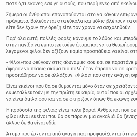
ποτέ ό,τι έκανες εσύ γι’ αυτούς, που περίμενες από εκείνο
Σήμερα οι άνθρωποι επαναπαύονται στο να κάνουν επιφανε
πράγματα. Βολεύονται στα εύκολα και μόλις βλέπουν τα σκ
είτε δεν έχουν την όρεξη είτε τον χρόνο να ασχοληθούν.
Παρ’ όλα αυτά, πολλές φορές κάνουμε το λάθος και μπερδ
στην παγίδα να εμπιστευτούμε άτομα και να τα θεωρήσουμε
λεγόμενοι φίλοι δεν αξίζουν καμία προσπάθεια να είναι στ
«Φίλοι»που φεύγουν στις αδυναμίες σου και σε παρατάνε μ
άφησαν να πέσεις ακόμα πιο πολύ όταν έπρεπε να σε κρατ
προσπάθησαν να σε αλλάξουν. «Φίλοι» που στην ανάγκη σφ
Είναι εκείνοι που θα σε θυμούνται μόνο όταν σε χρειάζονται
εκμεταλλευτούν με την πρώτη ευκαιρία, αυτοί που οι αρχές
να είναι διπλά σου και να σε στηρίζουν όπως θα έκανες εσ
Η προδοσία της φιλίας είναι πολύ βαριά. Άνθρωποι που σε
φίλοι είναι εκείνοι που θα σε πάρουν μια αγκαλιά, θα ξεν
άλλος δε θα είναι εδώ.
Άτομα που έρχονται από ανάγκη και προφασίζονται ότι είνα