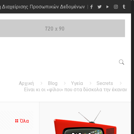
η Διαχείρισης Προσωπικών Δεδομένων
Αρχική
Blog
Υγεία
Secrets
Είναι κι οι «φίλοι» που στα δύσκολα την έκαναν
Όλα