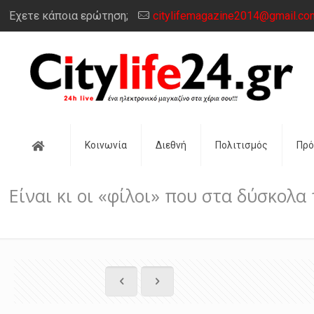
Έχετε κάποια ερώτηση;
citylifemagazine2014@gmail.co
Αρχική
Κοινωνία
Διεθνή
Πολιτισμός
Πρ
Είναι κι οι «φίλοι» που στα δύσκολα