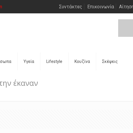
m
Συντάκτες
Επικοινωνία
Αίτησ
όσωπα
Υγεία
Lifestyle
Κουζίνα
Σκέψεις
 την έκαναν