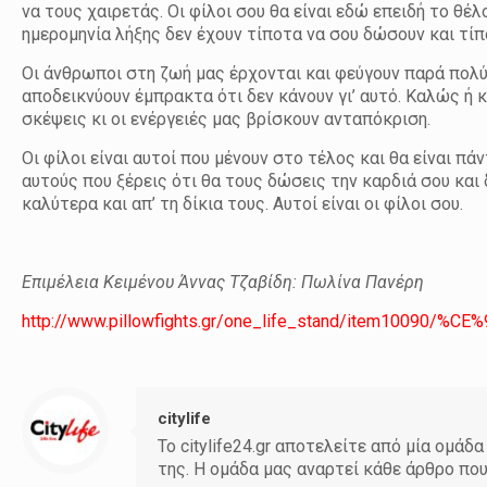
να τους χαιρετάς. Οι φίλοι σου θα είναι εδώ επειδή το θέλ
ημερομηνία λήξης δεν έχουν τίποτα να σου δώσουν και τίπ
Οι άνθρωποι στη ζωή μας έρχονται και φεύγουν παρά πολύ γ
αποδεικνύουν έμπρακτα ότι δεν κάνουν γι’ αυτό. Καλώς ή κ
σκέψεις κι οι ενέργειές μας βρίσκουν ανταπόκριση.
Οι φίλοι είναι αυτοί που μένουν στο τέλος και θα είναι πά
αυτούς που ξέρεις ότι θα τους δώσεις την καρδιά σου και
καλύτερα και απ’ τη δίκια τους. Αυτοί είναι οι φίλοι σου.
Επιμέλεια Κειμένου Άννας Τζαβίδη: Πωλίνα Πανέρη
http://www.pillowfights.gr/one_life_stand/item10090/%CE
citylife
Το citylife24.gr αποτελείτε από μία ομ
της. Η ομάδα μας αναρτεί κάθε άρθρο πο