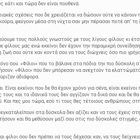
υς κάτι και τώρα δεν είναι πουθενά.
ιακές σχέσεις που δε χρειάζεται να δώσουν ούτε να κάνουν
ούρα, φεύγουν μέσα στη νύχτα σαν μην πέρασαν ποτέ απ’ τη ζ
εύουμε τους πολλούς γνωστούς με τους λίγους φίλους κι έτ
 φίλους μας ενώ εκείνοι δεν έχουν την παραμικρή συνείδηση.
η ζωή σου ούτε καν κοντά σου να τους διώχνεις όσο πιο γρήγο
όνο σου. «Φίλοι» που το βάλανε στα πόδια την πιο δύσκολη στ
ήσουν. «Φίλοι» που δεν μπόρεσαν να ανεχτούν τα ελαττώματά
ύριζαν αδιάφορα.
. Είναι εκείνοι που δε θα έχουν χρόνο για σένα, είναι εκείνοι
 τους και τα ιδανικά τους δεν αγγίζουν τα δικά σου και δε θ
ύ. Και πες μου τώρα, εσύ τι τους θες τέτοιους ανθρώπους στ
 εγκαταλείπουν στα δύσκολα δεν αξίζει καν να τους έχεις στη
υχτήσουν και θα μεθύσουν μαζί σου στις πιο δύσκολες στιγμές,
ι φίλοι σου δεν πρέπει να τους δέχεσαι καν, να τους δείχνει