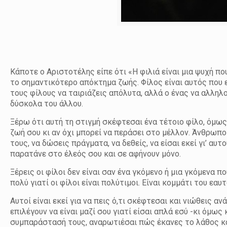
Κάποτε ο Αριστοτέλης είπε ότι «Η φιλιά είναι μια ψυχή πο
το σημαντικότερο απόκτημα ζωής. Φίλος είναι αυτός που επ
τους φίλους να ταιριάζεις απόλυτα, αλλά ο ένας να αλληλ
δύσκολα του άλλου.
Ξέρω ότι αυτή τη στιγμή σκέφτεσαι ένα τέτοιο φίλο, όμως
ζωή σου κι αν όχι μπορεί να περάσει στο μέλλον. Άνθρωποι
τους, να δώσεις πράγματα, να δεθείς, να είσαι εκεί γι’ αυτ
παρατάνε στο έλεός σου και σε αφήνουν μόνο.
Ξέρεις οι φίλοι δεν είναι σαν ένα γκόμενο ή μια γκόμενα 
πολύ γιατί οι φίλοι είναι πολύτιμοι. Είναι κομμάτι του εα
Αυτοί είναι εκεί για να πεις ό,τι σκέφτεσαι και νιώθεις αν
επιλέγουν να είναι μαζί σου γιατί είσαι απλά εσύ -κι όμω
συμπαράστασή τους, αναρωτιέσαι πώς έκανες το λάθος και