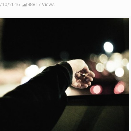
/10/2016
88817 Views