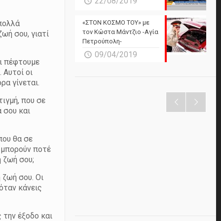
22/08/2019
 πολλά
«ΣΤΟΝ ΚΟΣΜΟ ΤΟΥ» με
τον Κώστα Μάντζιο -Αγία
ωή σου, γιατί
Πετρούπολη-
09/04/2019
σι πέφτουμε
 Αυτοί οι
ρα γίνεται.
ιγμή, που σε
 σου και
 που θα σε
α μπορούν ποτέ
η ζωή σου;
 ζωή σου. Οι
 όταν κάνεις
ς την έξοδο και