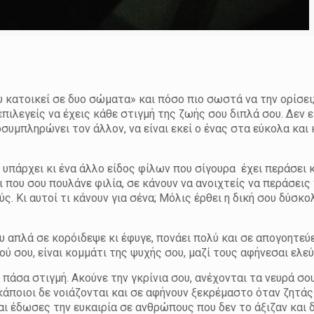
υ κατοικεί σε δυο σώματα» και πόσο πιο σωστά να την ορίσει; 
ιλεγείς να έχεις κάθε στιγμή της ζωής σου διπλά σου. Δεν ε
οσυμπληρώνει τον άλλον, να είναι εκεί ο ένας στα εύκολα και
 υπάρχει κι ένα άλλο είδος φίλων που σίγουρα έχει περάσει κ
 που σου πουλάνε φιλία, σε κάνουν να ανοιχτείς να περάσεις
ούς. Κι αυτοί τι κάνουν για σένα; Μόλις έρθει η δική σου δύσκο
που απλά σε κορόιδεψε κι έφυγε, πονάει πολύ και σε απογοητεύ
υτού σου, είναι κομμάτι της ψυχής σου, μαζί τους αφήνεσαι ελε
ά πάσα στιγμή. Ακούνε την γκρίνια σου, ανέχονται τα νευρά σο
ς κάποιοι δε νοιάζονται και σε αφήνουν ξεκρέμαστο όταν ζητάς
 έδωσες την ευκαιρία σε ανθρώπους που δεν το άξιζαν και 