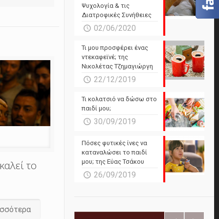
Ψυχολογία & τις
Διατροφικές Συνήθειες
02/06/2020
Τι μου προσφέρει ένας
ντεκαφεϊνέ; της
Νικολέτας Τζημαγιώργη
22/12/2019
Τι κολατσιό να δώσω στο
παιδί μου;
30/09/2019
Πόσες φυτικές ίνες να
καταναλώσει το παιδί
μου; της Εύας Τσάκου
καλεί το
26/09/2019
ισσότερα