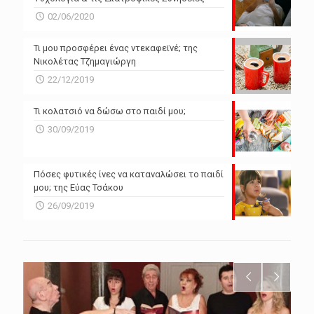
02/06/2020
Τι μου προσφέρει ένας ντεκαφεϊνέ; της
Νικολέτας Τζημαγιώργη
22/12/2019
Τι κολατσιό να δώσω στο παιδί μου;
30/09/2019
Πόσες φυτικές ίνες να καταναλώσει το παιδί
μου; της Εύας Τσάκου
26/09/2019