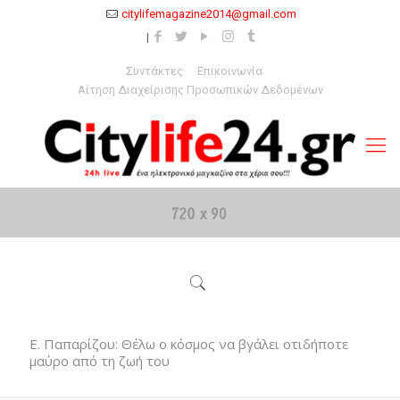
citylifemagazine2014@gmail.com
Συντάκτες
Επικοινωνία
Αίτηση Διαχείρισης Προσωπικών Δεδομένων
Ε. Παπαρίζου: Θέλω ο κόσμος να βγάλει οτιδήποτε
μαύρο από τη ζωή του