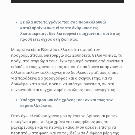
Σε όλα αυτα τα χρόνια που σας παρακολουθώ
καταλαβαίνω πως είσαστε άνθρωπος τις
λεπτομέρειας, δεν λειτουργείτε μηχανικά… αυτό σας
προσθέτει άγχος στη ζωή σας;
Μπορεί να είμαι Ελληνίδα αλλά σε ότι αφορά τον
προγραμματισμό, λειτουργώ σαν Σουηδέζα. Θέλω να είναι τα
πράγματα στην ώρα τους, έχω τρομερή ανάγκη από συνέπεια
ειδικά με τους χρόνους, μιας και εκτός από μένα υπάρχουν κι
άλλοι επιπλέον καλλιτέχνες που δουλεύουν μαζί μου, όπως
για παράδειγμα ο χορογράφος και ο σκηνοθέτης. Για να
δουλέψει κάτι καλά, πρέπει να υπάρχει συνέπεια, σωστή
συνεργασία και συγχρονισμός με όλους τους συνεργάτες.
Υπάρχει προσωπικός χρόνος; και αν ναι πως τον
εκμεταλλεύεστε;
Όταν έχω ελεύθερο χρόνο μου αρέσει να βρίσκομαι με την
οικογένειά μου, να έχω χρόνο για τους φίλους μου, να
μαγειρεύουμε και να περνάμε καλά. Μου αρέσει επίσης να
περπατάω στη φύση, και να ταξιδεύω σε διάφορα μέρη της