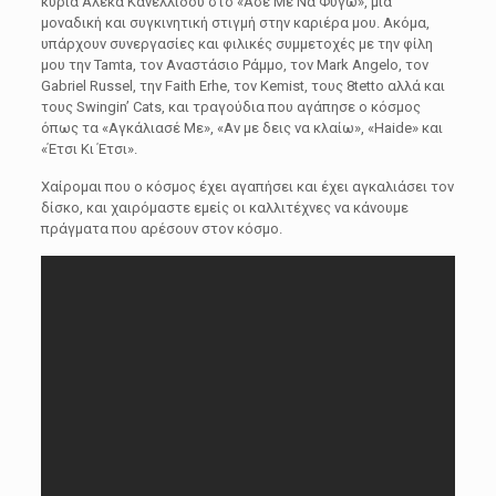
κυρία Αλέκα Κανελλίδου στο «Άσε Με Να Φύγω», μια
μοναδική και συγκινητική στιγμή στην καριέρα μου. Ακόμα,
υπάρχουν συνεργασίες και φιλικές συμμετοχές με την φίλη
μου την Tamta, τον Αναστάσιο Ράμμο, τον Mark Angelo, τον
Gabriel Russel, την Faith Erhe, τον Kemist, τους 8tetto αλλά και
τους Swingin’ Cats, και τραγούδια που αγάπησε ο κόσμος
όπως τα «Αγκάλιασέ Με», «Αν με δεις να κλαίω», «Haide» και
«Έτσι Κι Έτσι».
Χαίρομαι που ο κόσμος έχει αγαπήσει και έχει αγκαλιάσει τον
δίσκο, και χαιρόμαστε εμείς οι καλλιτέχνες να κάνουμε
πράγματα που αρέσουν στον κόσμο.