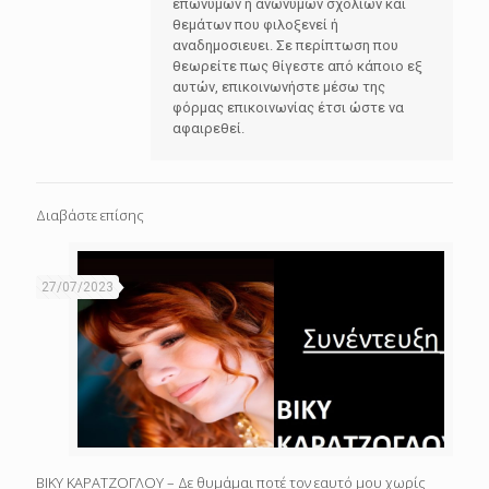
επωνύμων ή ανωνύμων σχολίων και
θεμάτων που φιλοξενεί ή
αναδημοσιευει. Σε περίπτωση που
θεωρείτε πως θίγεστε από κάποιο εξ
αυτών, επικοινωνήστε μέσω της
φόρμας επικοινωνίας έτσι ώστε να
αφαιρεθεί.
Διαβάστε επίσης
27/07/2023
ΒΙΚΥ ΚΑΡΑΤΖΟΓΛΟΥ – Δε θυμάμαι ποτέ τον εαυτό μου χωρίς