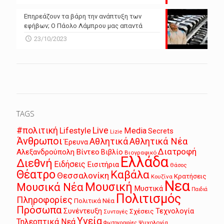
Επηρεάζουν τα βάρη την ανάπτυξη των
εφήβων; Ο Πάολο Λάμπρου μας απαντά
23/10/2023
TAGS
Live
#πολιτική
Lifestyle
Media
Secrets
Lizie
Άνθρωποι
Αθλητικά
Αθλητικά Νέα
Έρευνα
Διατροφή
Αλεξανδρούπολη
Βίντεο
Βιβλίο
Βιογραφικό
Ελλάδα
Διεθνή
Ειδήσεις
Εισιτήρια
Θάσος
Θέατρο
Καβάλα
Θεσσαλονίκη
Κρατήσεις
Κουζίνα
Νεα
Μουσική
Μουσικά Νέα
Μυστικά
Παιδιά
Πολιτισμός
Πληροφορίες
Πολιτικά Νέα
Πρόσωπα
Συνέντευξη
Τεχνολογία
Σχέσεις
Συνταγές
Υγεία
Τηλεοπτικά Νεά
Ψυχολογία
Φωτογραφίες