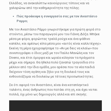
Ελλάδας, να ανακαλύπτω καινούργιους τόπους και να
χαλαρώνω από την καθημερινότητα της πόλης.
Πώς προέκυψε η συνεργασία σας με τον Αναστάσιο
Ραμμο;
Με τον Αναστάσιο Ράμμο γνωριστήκαμε για πρώτη φορά στο
στούντιο, μέσω του παραγωγού μου του Γιάννη Δόξα. Μπήκε
μέσα με φόρα, φορώντας τρελά ρούχα και ένα ψάθινο
καπέλο, και αμέσως είπα μέσα μου «αυτός είναι καλλιτέχνης».
Εκείνη τη μέρα ηχογραφήσαμε το «Αν με δεις να κλαίω» που
συνυπογράφει ο ίδιος μαζί με τον Παύλο Μανώλη και τον
Diveno, και έτσι όμορφα και ωραία κύλησαν τα πράγματα
μέχρι και σήμερα. Θα ήθελα πολύ ξαναπώ τραγούδια στο
μέλλον από την ίδια ομάδα, μου αρέσει που τα νέα παιδιά
δείχνουν τόση αγάπη και ζήλο για τη δουλειά τους και
ενθουσιάζομαι να δουλεύω με τέτοιες προσωπικότητες.
Σε ότι αφορά τον Αναστάσιο, είναι ένα καταπληκτικό
ταλέντο, ένας άνθρωπος που πατάει στη γη, και έχει να πει
πολλά, όχι μόνο ως δημιουργός αλλά και επί σκηνής.