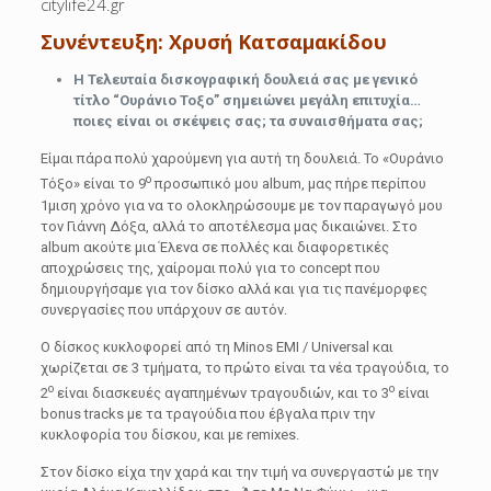
citylife24.gr
Συνέντευξη: Χρυσή Κατσαμακίδου
Η Τελευταία δισκογραφική δουλειά σας με γενικό
τίτλο “Ουράνιο Τοξο” σημειώνει μεγάλη επιτυχία…
ποιες είναι οι σκέψεις σας; τα συναισθήματα σας;
Είμαι πάρα πολύ χαρούμενη για αυτή τη δουλειά. Το «Ουράνιο
ο
Τόξο» είναι το 9
προσωπικό μου album, μας πήρε περίπου
1μιση χρόνο για να το ολοκληρώσουμε με τον παραγωγό μου
τον Γιάννη Δόξα, αλλά το αποτέλεσμα μας δικαιώνει. Στο
album ακούτε μια Έλενα σε πολλές και διαφορετικές
αποχρώσεις της, χαίρομαι πολύ για το concept που
δημιουργήσαμε για τον δίσκο αλλά και για τις πανέμορφες
συνεργασίες που υπάρχουν σε αυτόν.
Ο δίσκος κυκλοφορεί από τη Minos EMI / Universal και
χωρίζεται σε 3 τμήματα, το πρώτο είναι τα νέα τραγούδια, το
ο
ο
2
είναι διασκευές αγαπημένων τραγουδιών, και το 3
είναι
bonus tracks με τα τραγούδια που έβγαλα πριν την
κυκλοφορία του δίσκου, και με remixes.
Στον δίσκο είχα την χαρά και την τιμή να συνεργαστώ με την