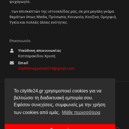
ψυχαγωγία..
..των επισκεπτών της ιστοσελίδας μας, σε μία μεγάλη γκάμα
θεμάτων όπως Μedia, Πρόσωπα, Κοινωνία, Κουζίνα, Ομορφιά,
Υγεία και πολλές άλλες ενότητες.
Επικοινωνία
Υπεύθυνη επικοινωνίας
Κατσαμακίδου Χρυσή
Email
citylifemagazine2014@gmail.com
Το citylife24.gr χρησιμοποιεί cookies για να
© 2026 City Life 24 | Με την επιφύλαξη κάθε νόμιμου
βελτιώσει τη διαδικτυακή εμπειρία σου.
δικαιώματος |
Πολιτική απορρήτου
Εφόσον συνεχίσεις, συμφωνείς με την χρήση
δημιουργία & φιλοξενία ιστοσελίδας by
manbiz isp
των cookies από εμάς.
Μάθε περισσότερα