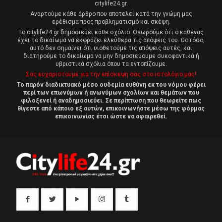
citylife24.gr.
Αναρτούμε κάθε άρθρο που αποτελεί κατά την γνώμη μας
ερέθισμα προς προβληματισμό και σκέψη.
Tο citylife24.gr δημοσιεύει κάθε σχόλιο. Θεωρούμε ότι ο καθένας
έχει το δικαίωμα να εκφράζει ελεύθερα τις απόψεις του. Ωστόσο,
αυτό δεν σημαίνει ότι υιοθετούμε τις απόψεις αυτές, και
διατηρούμε το δικαίωμα να μην δημοσιεύουμε συκοφαντικά ή
υβριστικά σχόλια όπου τα εντοπίζουμε.
Σας ευχαριστούμε για την επίσκεψη σας στο ιστολόγιο μας!
Το παρόν διαδικτυακό μέσο ουδεμία ευθύνη εκ του νόμου φέρει
περί των επωνύμων ή ανωνύμων σχολίων και θεμάτων που
φιλοξενεί ή αναδημοσιεύει. Σε περίπτωση που θεωρείτε πως
θίγεστε από κάποιο εξ αυτών, επικοινωνήστε μέσω της φόρμας
επικοινωνίας έτσι ώστε να αφαιρεθεί.