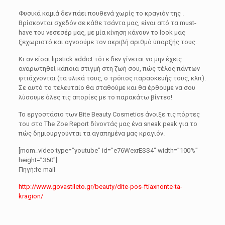
Φυσικά καμιά δεν πάει πουθενά χωρίς το κραγιόν της .
Βρίσκονται σχεδόν σε κάθε τσάντα μας, είναι από τα must-
have του νεσεσέρ μας, με μία κίνηση κάνουν το look μας
ξεχωριστό και αγνοούμε τον ακριβή αριθμό ύπαρξής τους.
Κι αν είσαι lipstick addict τότε δεν γίνεται να μην έχεις
αναρωτηθεί κάποια στιγμή στη ζωή σου, πώς τέλος πάντων
φτιάχνονται (τα υλικά τους, ο τρόπος παρασκευής τους, κλπ).
Σε αυτό το τελευταίο θα σταθούμε και θα έρθουμε να σου
λύσουμε όλες τις απορίες με το παρακάτω βίντεο!
Το εργοστάσιο των Bite Beauty Cosmetics άνοιξε τις πόρτες
του στο The Zoe Report δίνοντάς μας ένα sneak peak για το
πώς δημιουργούνται τα αγαπημένα μας κραγιόν.
[mom_video type=”youtube” id=”e76WexrESS4″ width=”100%”
height=”350″]
Πηγή:fe-mail
http://www.govastileto.gr/beauty/dite-pos-ftiaxnonte-ta-
kragion/