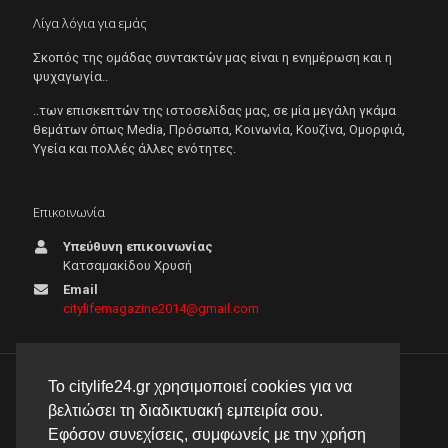
Λίγα λόγια για εμάς
Σκοπός της ομάδας συντακτών μας είναι η ενημέρωση και η
ψυχαγωγία..
..των επισκεπτών της ιστοσελίδας μας, σε μία μεγάλη γκάμα
θεμάτων όπως Μedia, Πρόσωπα, Κοινωνία, Κουζίνα, Ομορφιά,
Υγεία και πολλές άλλες ενότητες.
Επικοινωνία
Υπεύθυνη επικοινωνίας
Κατσαμακίδου Χρυσή
Email
citylifemagazine2014@gmail.com
Το citylife24.gr χρησιμοποιεί cookies για να
© 2026 City Life 24 | Με την επιφύλαξη κάθε νόμιμου
βελτιώσει τη διαδικτυακή εμπειρία σου.
δικαιώματος |
Πολιτική απορρήτου
Εφόσον συνεχίσεις, συμφωνείς με την χρήση
δημιουργία & φιλοξενία ιστοσελίδας by
manbiz isp