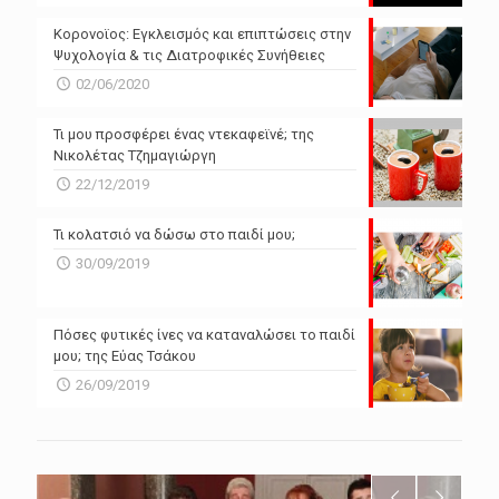
Powered by Forecast.io
Κορονοϊος: Εγκλεισμός και επιπτώσεις στην
Ψυχολογία & τις Διατροφικές Συνήθειες
02/06/2020
Τι μου προσφέρει ένας ντεκαφεϊνέ; της
Νικολέτας Τζημαγιώργη
22/12/2019
Τι κολατσιό να δώσω στο παιδί μου;
30/09/2019
Πόσες φυτικές ίνες να καταναλώσει το παιδί
μου; της Εύας Τσάκου
26/09/2019