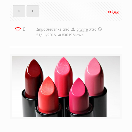
Όλα
0
Δημοσιεύτηκε από
citylife
στις
21/11/2016
83019 Views