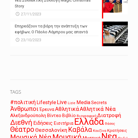
νέα Συλλεκτική Συλλογή Magic Christmas
Story
27/11/2023
Επηρεάζουν τα βάρη την ανάπτυξη των
εφήβων; Ο Πάολο Λάμπρου μας απαντά
23/10/2023
TAGS
Live
#πολιτική
Lifestyle
Media
Secrets
Lizie
Άνθρωποι
Αθλητικά
Αθλητικά Νέα
Έρευνα
Διατροφή
Αλεξανδρούπολη
Βίντεο
Βιβλίο
Βιογραφικό
Ελλάδα
Διεθνή
Ειδήσεις
Εισιτήρια
Θάσος
Θέατρο
Καβάλα
Θεσσαλονίκη
Κρατήσεις
Κουζίνα
Νεα
Μουσική
Μουσικά Νέα
Μυστικά