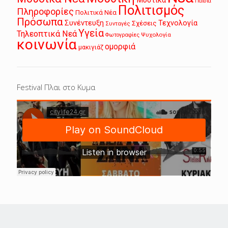
Παιδιά
Πολιτισμός
Πληροφορίες
Πολιτικά Νέα
Πρόσωπα
Συνέντευξη
Τεχνολογία
Σχέσεις
Συνταγές
Υγεία
Τηλεοπτικά Νεά
Ψυχολογία
Φωτογραφίες
κοινωνία
ομορφιά
μακιγιάζ
Festival Πλαι στο Κυμα