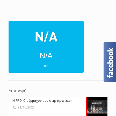
N/A
N/A
ΕΠΌΜΕΝΕΣ 4 ΜΈΡΕΣ
N/A
N/A
Διατροφή
N/A
N/A
HiPRO: Ο σύμμαχός σου στην πρωτεΐνη
N/A
N/A
21/10/2023
N/A
N/A