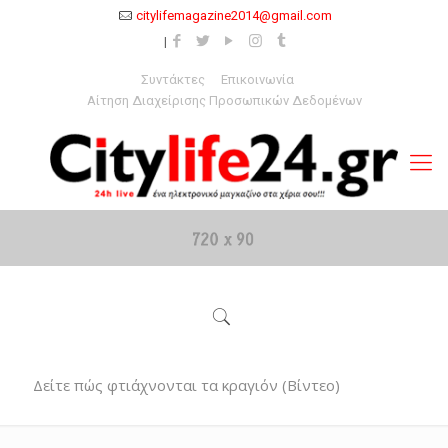
citylifemagazine2014@gmail.com
Συντάκτες
Επικοινωνία
Αίτηση Διαχείρισης Προσωπικών Δεδομένων
Δείτε πώς φτιάχνονται τα κραγιόν (Βίντεο)