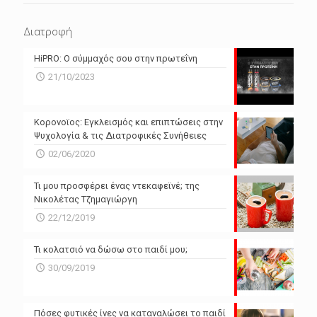
N/A
N/A
Διατροφή
N/A
N/A
HiPRO: Ο σύμμαχός σου στην πρωτεΐνη
N/A
N/A
21/10/2023
N/A
N/A
Powered by Forecast.io
Κορονοϊος: Εγκλεισμός και επιπτώσεις στην
Ψυχολογία & τις Διατροφικές Συνήθειες
02/06/2020
Τι μου προσφέρει ένας ντεκαφεϊνέ; της
Νικολέτας Τζημαγιώργη
22/12/2019
Τι κολατσιό να δώσω στο παιδί μου;
30/09/2019
Πόσες φυτικές ίνες να καταναλώσει το παιδί