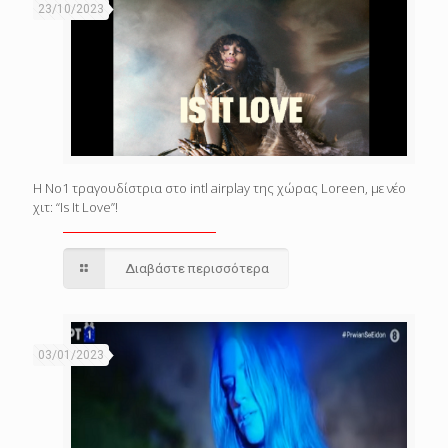
23/10/2023
Η Νο1 τραγουδίστρια στο intl airplay της χώρας Loreen, με νέο
χιτ: “Is It Love”!
Διαβάστε περισσότερα
03/01/2023