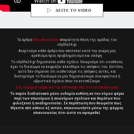
ΔΕΙΤΕ ΤΟ VIDEO
Τα άρθρα
δεν αποτελούν
απαραίτητα θέση της ομάδας του
citylife24.gr.
Αναρτούμε κάθε άρθρο που αποτελεί κατά την γνώμη μας
ερέθισμα προς προβληματισμό και σκέψη.
Tο citylife24.gr δημοσιεύει κάθε σχόλιο. Θεωρούμε ότι ο καθένας
έχει το δικαίωμα να εκφράζει ελεύθερα τις απόψεις του. Ωστόσο,
αυτό δεν σημαίνει ότι υιοθετούμε τις απόψεις αυτές, και
διατηρούμε το δικαίωμα να μην δημοσιεύουμε συκοφαντικά ή
υβριστικά σχόλια όπου τα εντοπίζουμε.
Σας ευχαριστούμε για την επίσκεψη σας στο ιστολόγιο μας!
Το παρόν διαδικτυακό μέσο ουδεμία ευθύνη εκ του νόμου φέρει
περί των επωνύμων ή ανωνύμων σχολίων και θεμάτων που
φιλοξενεί ή αναδημοσιεύει. Σε περίπτωση που θεωρείτε πως
θίγεστε από κάποιο εξ αυτών, επικοινωνήστε μέσω της φόρμας
επικοινωνίας έτσι ώστε να αφαιρεθεί.