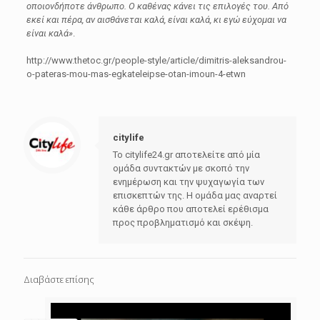
οποιονδήποτε άνθρωπο. Ο καθένας κάνει τις επιλογές του. Από
εκεί και πέρα, αν αισθάνεται καλά, είναι καλά, κι εγώ εύχομαι να
είναι καλά»
.
http://www.thetoc.gr/people-style/article/dimitris-aleksandrou-
o-pateras-mou-mas-egkateleipse-otan-imoun-4-etwn
citylife
Το citylife24.gr αποτελείτε από μία
ομάδα συντακτών με σκοπό την
ενημέρωση και την ψυχαγωγία των
επισκεπτών της. Η ομάδα μας αναρτεί
κάθε άρθρο που αποτελεί ερέθισμα
προς προβληματισμό και σκέψη.
Διαβάστε επίσης