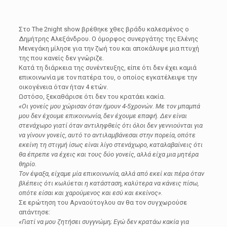
Στο The 2night show βρέθηκε χθες βράδυ καλεσμένος ο
Δημήτρης Αλεξάνδρου. Ο όμορφος συνεργάτης της Ελένης
Μενεγάκη μίλησε για την ζωή του και αποκάλυψε μια πτυχή
της που κανείς δεν γνώριζε.
Κατά τη διάρκεια της συνέντευξης, είπε ότι δεν έχει καμιά
επικοινωνία με τον πατέρα του, ο οποίος εγκατέλειψε την
οικογένεια όταν ήταν 4 ετών.
Ωστόσο, ξεκαθάρισε ότι δεν του κρατάει κακία.
«Οι γονείς μου χώρισαν όταν ήμουν 4-5χρονών. Με τον μπαμπά
μου δεν έχουμε επικοινωνία, δεν έχουμε επαφή. Δεν είναι
στενάχωρο γιατί όταν αντιληφθείς ότι όλοι δεν γεννιούνται για
να γίνουν γονείς, αυτό το αντιλαμβάνεσαι στην πορεία, οπότε
εκείνη τη στιγμή ίσως είναι λίγο στενάχωρο, καταλαβαίνεις ότι
θα έπρεπε να έχεις και τους δύο γονείς, αλλά είχα μια μητέρα
θηρίο.
Τον έψαξα, είχαμε μία επικοινωνία, αλλά από εκεί και πέρα όταν
βλέπεις ότι κωλύεται η κατάσταση, καλύτερα να κάνεις πίσω,
οπότε είσαι και χαρούμενος και εσύ και εκείνος».
Σε ερώτηση του Αρναούτογλου αν θα τον συγχωρούσε
απάντησε:
«Γιατί να μου ζητήσει συγγνώμη; Εγώ δεν κρατάω κακία για