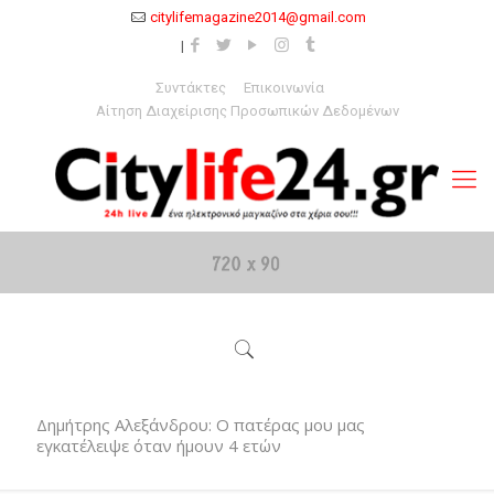
citylifemagazine2014@gmail.com
Συντάκτες
Επικοινωνία
Αίτηση Διαχείρισης Προσωπικών Δεδομένων
Δημήτρης Αλεξάνδρου: Ο πατέρας μου μας
εγκατέλειψε όταν ήμουν 4 ετών