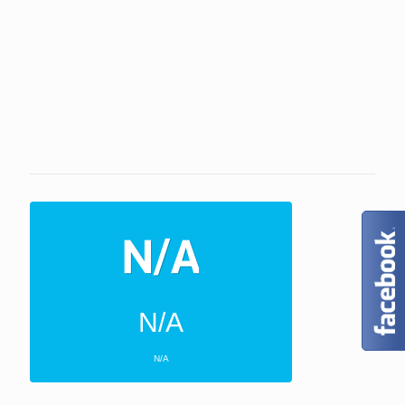
N/A
N/A
ΕΠΌΜΕΝΕΣ 4 ΜΈΡΕΣ