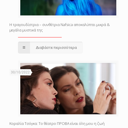
Η τραγουδίστρια – συνθέτρια Nafsica αποκαλύπτει μικρά &
μεγάλα μυστικά της
Διαβάστε περισσότερα
30/10/2022
Κοραλία Τσόγκα: Το θέατρο ΠΡΟΒΑ είναι όλη μου η ζωή