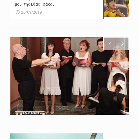
μου; της Εύας Τσάκου
26/09/2019