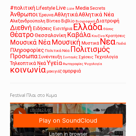
Live
#πολιτική
Lifestyle
Media
Secrets
Lizie
Άνθρωποι
Αθλητικά
Αθλητικά Νέα
Έρευνα
Διατροφή
Αλεξανδρούπολη
Βίντεο
Βιβλίο
Βιογραφικό
Ελλάδα
Διεθνή
Ειδήσεις
Εισιτήρια
Θάσος
Θέατρο
Καβάλα
Θεσσαλονίκη
Κρατήσεις
Κουζίνα
Νεα
Μουσική
Μουσικά Νέα
Μυστικά
Παιδιά
Πολιτισμός
Πληροφορίες
Πολιτικά Νέα
Πρόσωπα
Συνέντευξη
Τεχνολογία
Σχέσεις
Συνταγές
Υγεία
Τηλεοπτικά Νεά
Ψυχολογία
Φωτογραφίες
κοινωνία
ομορφιά
μακιγιάζ
Festival Πλαι στο Κυμα