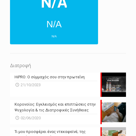
N/A
N/A
ΕΠΌΜΕΝΕΣ 4 ΜΈΡΕΣ
N/A
N/A
Διατροφή
N/A
N/A
HiPRO: Ο σύμμαχός σου στην πρωτεΐνη
N/A
N/A
21/10/2023
N/A
N/A
Powered by Forecast.io
Κορονοϊος: Εγκλεισμός και επιπτώσεις στην
Ψυχολογία & τις Διατροφικές Συνήθειες
02/06/2020
Τι μου προσφέρει ένας ντεκαφεϊνέ; της