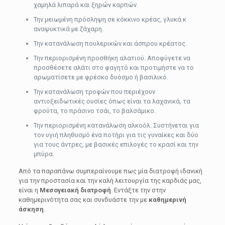
χαμηλά λιπαρά και ξηρών καρπών.
Την μειωμένη πρόσληψη σε κόκκινο κρέας, γλυκά κ
αναψυκτικά με ζάχαρη.
Την κατανάλωση πουλερικών και άσπρου κρέατος.
Την περιορισμένη προσθήκη αλατιού. Αποφύγετε να
προσθέσετε αλάτι στο φαγητό και προτιμήστε να το
αρωματίσετε με φρέσκο δυόσμο ή βασιλικό.
Την κατανάλωση τροφών που περιέχουν
αντιοξειδωτικές ουσίες όπως είναι τα λαχανικά, τα
φρούτα, το πράσινο τσάι, το βαλσάμικο.
Την περιορισμένη κατανάλωση αλκοόλ. Συστήνεται για
τον υγιή πληθυσμό ένα ποτήρι για τις γυναίκες και δύο
για τους άντρες, με βασικές επιλογές το κρασί και την
μπύρα.
Από τα παραπάνω συμπεραίνουμε πως μία διατροφή ιδανική
για την προστασία και την καλή λειτουργία της καρδιάς μας,
είναι η
Μεσογειακή διατροφή
. Εντάξτε την στην
καθημερινότητα σας και συνδυάστε την με
καθημερινή
άσκηση
.