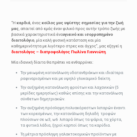
“Η
καρδιά
, ένας
κοίλος μυς υψίστης σημασίας για την ζωή
μας
, απαιτεί από εμάς έναν φιλικό προς αυτήν τρόπο ζωής με
βασικά χαρακτηριστικά ένα
υγιεινό και ισορροπημένο
διαιτολόγιο
, μία καλή φυσική κατάσταση και μία
καθημερινότητα με λιγότερο στρες και άγχος”, μας εξηγεί η
διαιτολόγος – διατροφολόγος Πωλίνα Γιαννιώτη
.
Μία ιδανική δίαιτα θα πρέπει να ενθαρρύνει:
Την μειωμένη κατανάλωση υδατανθράκων και ιδιαίτερα
ραφιναρισμένων και με υψηλό γλυκαιμικό δείκτη.
Την αυξημένη κατανάλωση φρούτων και λαχανικών (5
μερίδες ημερησίως) καθώς επίσης και την κατανάλωση
σύνθετων δημητριακών.
Την αυξημένη πρόσληψη πολυακόρεστων λιπαρών έναντι
των κορεσμένων, την κατανάλωση δηλαδή τροφών
πλούσιων σε ω3, ω6 λιπαρά όπως τα ψάρια, τα χόρτα,
τα φυτικά λάδια, ξηροί καρποί όπως τα καρύδια.
Τη μέτρια πρόσληψη γαλακτοκομικών προϊόντων με