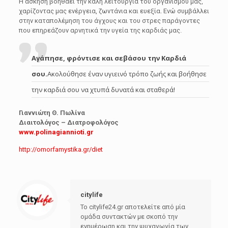
Η άσκηση βοηθάει την καλή λειτουργία του οργανισμού μας,
χαρίζοντας μας ενέργεια, ζωντάνια και ευεξία. Ενώ συμβάλλει
στην καταπολέμηση του άγχους και του στρες παράγοντες
που επηρεάζουν αρνητικά την υγεία της καρδιάς μας.
Αγάπησε, φρόντισε και σεβάσου την Καρδιά
σου.
Ακολούθησε έναν υγιεινό τρόπο ζωής και βοήθησε
την καρδιά σου να χτυπά δυνατά και σταθερά!
Γιαννιώτη Θ. Πωλίνα
Διαιτολόγος – Διατροφολόγος
www.polinagiannioti.gr
http://omorfamystika.gr/diet
citylife
Το citylife24.gr αποτελείτε από μία
ομάδα συντακτών με σκοπό την
ενημέρωση και την ψυχαγωγία των