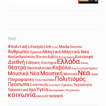
TAGS
Live
#πολιτική
Lifestyle
Media
Secrets
Lizie
Άνθρωποι
Αθλητικά
Αθλητικά Νέα
Έρευνα
Διατροφή
Αλεξανδρούπολη
Βίντεο
Βιβλίο
Βιογραφικό
Ελλάδα
Διεθνή
Ειδήσεις
Εισιτήρια
Θάσος
Θέατρο
Καβάλα
Θεσσαλονίκη
Κρατήσεις
Κουζίνα
Νεα
Μουσική
Μουσικά Νέα
Μυστικά
Παιδιά
Πολιτισμός
Πληροφορίες
Πολιτικά Νέα
Πρόσωπα
Συνέντευξη
Τεχνολογία
Σχέσεις
Συνταγές
Υγεία
Τηλεοπτικά Νεά
Ψυχολογία
Φωτογραφίες
κοινωνία
ομορφιά
μακιγιάζ