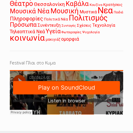
Θέατρο
Καβάλα
Θεσσαλονίκη
Κρατήσεις
Κουζίνα
Νεα
Μουσική
Μουσικά Νέα
Μυστικά
Παιδιά
Πολιτισμός
Πληροφορίες
Πολιτικά Νέα
Πρόσωπα
Συνέντευξη
Τεχνολογία
Σχέσεις
Συνταγές
Υγεία
Τηλεοπτικά Νεά
Ψυχολογία
Φωτογραφίες
κοινωνία
ομορφιά
μακιγιάζ
Festival Πλαι στο Κυμα