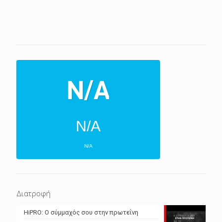
N/A
N/A
ΕΠΌΜΕΝΕΣ 4 ΜΈΡΕΣ
N/A
N/A
Διατροφή
N/A
N/A
HiPRO: Ο σύμμαχός σου στην πρωτεΐνη