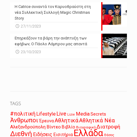
Η Catrice συναντά τον Καρυοθραύστη στη
νέα Συλλεκτική Συλλογή Magic Christmas
Story
27/11/2023
Επηρεάζουν τα βάρη την ανάπτυξη των
εφήβων; Ο Πάολο Λάμπρου μας απαντά
23/10/2023
TAGS
Live
#πολιτική
Lifestyle
Media
Secrets
Lizie
Άνθρωποι
Αθλητικά
Αθλητικά Νέα
Έρευνα
Διατροφή
Αλεξανδρούπολη
Βίντεο
Βιβλίο
Βιογραφικό
Ελλάδα
Διεθνή
Ειδήσεις
Εισιτήρια
Θάσος