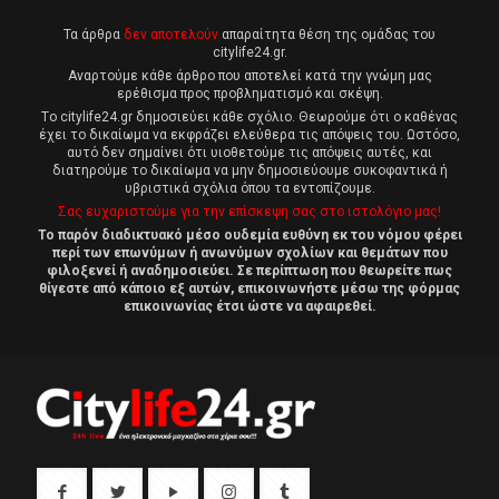
Τα άρθρα
δεν αποτελούν
απαραίτητα θέση της ομάδας του
citylife24.gr.
Αναρτούμε κάθε άρθρο που αποτελεί κατά την γνώμη μας
ερέθισμα προς προβληματισμό και σκέψη.
Tο citylife24.gr δημοσιεύει κάθε σχόλιο. Θεωρούμε ότι ο καθένας
έχει το δικαίωμα να εκφράζει ελεύθερα τις απόψεις του. Ωστόσο,
αυτό δεν σημαίνει ότι υιοθετούμε τις απόψεις αυτές, και
διατηρούμε το δικαίωμα να μην δημοσιεύουμε συκοφαντικά ή
υβριστικά σχόλια όπου τα εντοπίζουμε.
Σας ευχαριστούμε για την επίσκεψη σας στο ιστολόγιο μας!
Το παρόν διαδικτυακό μέσο ουδεμία ευθύνη εκ του νόμου φέρει
περί των επωνύμων ή ανωνύμων σχολίων και θεμάτων που
φιλοξενεί ή αναδημοσιεύει. Σε περίπτωση που θεωρείτε πως
θίγεστε από κάποιο εξ αυτών, επικοινωνήστε μέσω της φόρμας
επικοινωνίας έτσι ώστε να αφαιρεθεί.