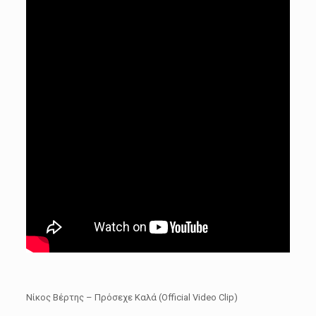
Νίκος Βέρτης – Πρόσεχε Καλά (Official Video Clip)