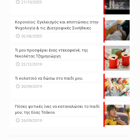
N/A
N/A
21/10/2023
N/A
N/A
Powered by Forecast.io
Κορονοϊος: Εγκλεισμός και επιπτώσεις στην
Ψυχολογία & τις Διατροφικές Συνήθειες
02/06/2020
Τι μου προσφέρει ένας ντεκαφεϊνέ; της
Νικολέτας Τζημαγιώργη
22/12/2019
Τι κολατσιό να δώσω στο παιδί μου;
30/09/2019
Πόσες φυτικές ίνες να καταναλώσει το παιδί
μου; της Εύας Τσάκου
26/09/2019