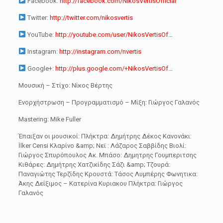
Facebook:
http://facebook.com/NikosVertisOfficial
Twitter:
http://twitter.com/nikosvertis
YouTube:
http://youtube.com/user/NikosVertisOf…
Instagram:
http://instagram.com/nvertis
Google+:
http://plus.google.com/+NikosVertisOf…
Μουσική – Στίχο: Νίκος Βέρτης
Ενορχήστρωση – Προγραμματισμό – Μίξη: Γιώργος Γαλανός
Mastering: Mike Fuller
Έπαιξαν οι μουσικοί: Πλήκτρα: Δημήτρης Δέκος Κανονάκι:
İlker Censi Κλαρίνο &amp; Νεϊ : Λάζαρος Σαββίδης Βιολί:
Γιώργος Σπυρόπουλος Ακ. Μπάσο: Δημητρης Γουμπεριτσης
Κιθάρες: Δημήτρης Χατζικίδης Σάζι &amp; Τζουρά:
Παναγιώτης Τερζίδης Κρουστά: Τάσος Λυμπέρης Φωνητικα:
Άκης Δείξιμος – Κατερίνα Κυριακου Πλήκτρα: Γιώργος
Γαλανός