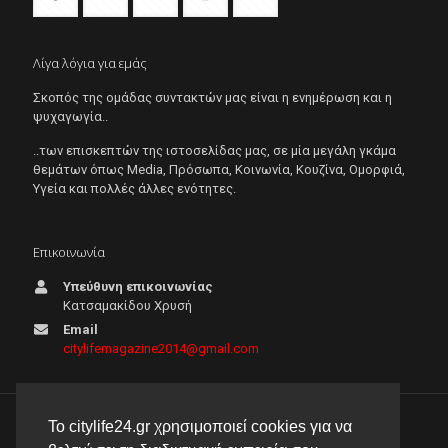
Λίγα λόγια για εμάς
Σκοπός της ομάδας συντακτών μας είναι η ενημέρωση και η
ψυχαγωγία..
..των επισκεπτών της ιστοσελίδας μας, σε μία μεγάλη γκάμα
θεμάτων όπως Μedia, Πρόσωπα, Κοινωνία, Κουζίνα, Ομορφιά,
Υγεία και πολλές άλλες ενότητες.
Επικοινωνία
Υπεύθυνη επικοινωνίας
Κατσαμακίδου Χρυσή
Email
citylifemagazine2014@gmail.com
Το citylife24.gr χρησιμοποιεί cookies για να
© 2026 City Life 24 | Με την επιφύλαξη κάθε νόμιμου