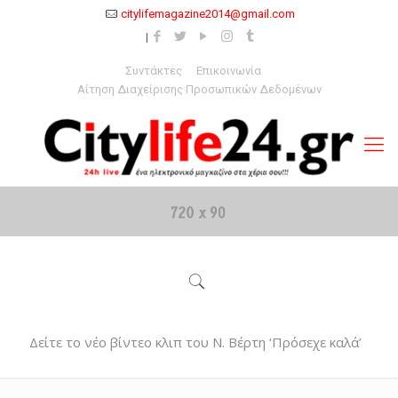
citylifemagazine2014@gmail.com
Συντάκτες
Επικοινωνία
Αίτηση Διαχείρισης Προσωπικών Δεδομένων
Δείτε το νέο βίντεο κλιπ του Ν. Βέρτη ‘Πρόσεχε καλά’