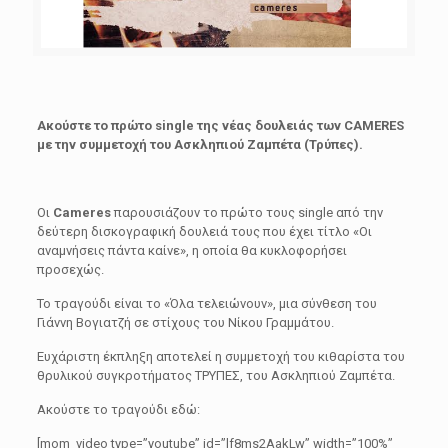
Ακούστε το πρώτο single της νέας δουλειάς των CAMERES
με την συμμετοχή του Ασκληπιού Ζαμπέτα (Τρύπες).
Οι
Cameres
παρουσιάζουν το πρώτο τους single από την
δεύτερη δισκογραφική δουλειά τους που έχει τίτλο «Οι
αναμνήσεις πάντα καίνε», η οποία θα κυκλοφορήσει
προσεχώς.
Το τραγούδι είναι το «Όλα τελειώνουν», μια σύνθεση του
Γιάννη Βογιατζή σε στίχους του Νίκου Γραμμάτου.
Ευχάριστη έκπληξη αποτελεί η συμμετοχή του κιθαρίστα του
θρυλικού συγκροτήματος ΤΡΥΠΕΣ, του Ασκληπιού Ζαμπέτα.
Ακούστε το τραγούδι εδώ:
[mom_video type=”youtube” id=”lf8ms2AakLw” width=”100%”