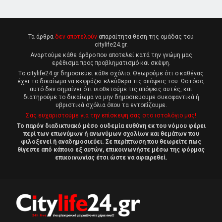
Τα άρθρα
δεν αποτελούν
απαραίτητα θέση της ομάδας του
citylife24.gr.
Αναρτούμε κάθε άρθρο που αποτελεί κατά την γνώμη μας
ερέθισμα προς προβληματισμό και σκέψη.
Tο citylife24.gr δημοσιεύει κάθε σχόλιο. Θεωρούμε ότι ο καθένας
έχει το δικαίωμα να εκφράζει ελεύθερα τις απόψεις του. Ωστόσο,
αυτό δεν σημαίνει ότι υιοθετούμε τις απόψεις αυτές, και
διατηρούμε το δικαίωμα να μην δημοσιεύουμε συκοφαντικά ή
υβριστικά σχόλια όπου τα εντοπίζουμε.
Σας ευχαριστούμε για την επίσκεψη σας στο ιστολόγιο μας!
Το παρόν διαδικτυακό μέσο ουδεμία ευθύνη εκ του νόμου φέρει
περί των επωνύμων ή ανωνύμων σχολίων και θεμάτων που
φιλοξενεί ή αναδημοσιεύει. Σε περίπτωση που θεωρείτε πως
θίγεστε από κάποιο εξ αυτών, επικοινωνήστε μέσω της φόρμας
επικοινωνίας έτσι ώστε να αφαιρεθεί.