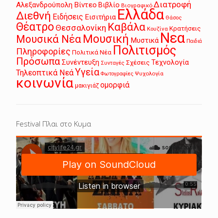
Διατροφή
Αλεξανδρούπολη
Βίντεο
Βιβλίο
Βιογραφικό
Ελλάδα
Διεθνή
Ειδήσεις
Εισιτήρια
Θάσος
Θέατρο
Καβάλα
Θεσσαλονίκη
Κρατήσεις
Κουζίνα
Νεα
Μουσική
Μουσικά Νέα
Μυστικά
Παιδιά
Πολιτισμός
Πληροφορίες
Πολιτικά Νέα
Πρόσωπα
Συνέντευξη
Τεχνολογία
Σχέσεις
Συνταγές
Υγεία
Τηλεοπτικά Νεά
Ψυχολογία
Φωτογραφίες
κοινωνία
ομορφιά
μακιγιάζ
Festival Πλαι στο Κυμα