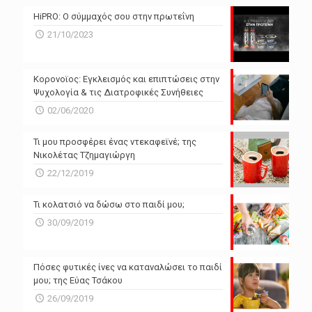
N/A
N/A
HiPRO: Ο σύμμαχός σου στην πρωτεΐνη
N/A
N/A
21/10/2023
N/A
N/A
Powered by Forecast.io
Κορονοϊος: Εγκλεισμός και επιπτώσεις στην
Ψυχολογία & τις Διατροφικές Συνήθειες
02/06/2020
Τι μου προσφέρει ένας ντεκαφεϊνέ; της
Νικολέτας Τζημαγιώργη
22/12/2019
Τι κολατσιό να δώσω στο παιδί μου;
30/09/2019
Πόσες φυτικές ίνες να καταναλώσει το παιδί
μου; της Εύας Τσάκου
26/09/2019