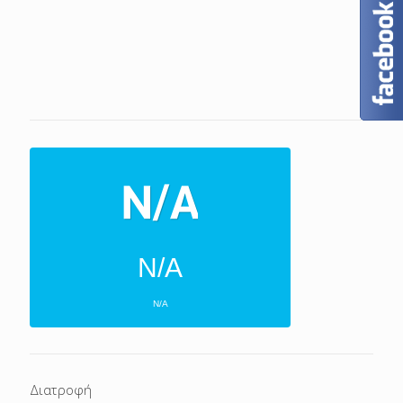
N/A
N/A
ΕΠΌΜΕΝΕΣ 4 ΜΈΡΕΣ
N/A
N/A
Διατροφή