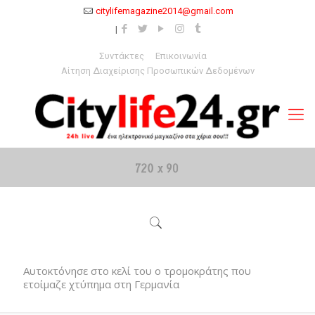
citylifemagazine2014@gmail.com
Συντάκτες
Επικοινωνία
Αίτηση Διαχείρισης Προσωπικών Δεδομένων
Αυτοκτόνησε στο κελί του ο τρομοκράτης που
ετοίμαζε χτύπημα στη Γερμανία