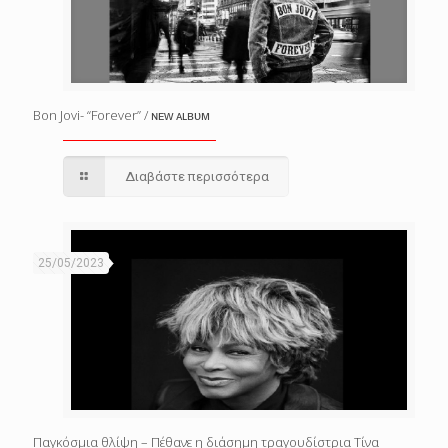
Bon Jovi- “Forever” / ɴᴇᴡ ᴀʟʙᴜᴍ
Διαβάστε περισσότερα
25/05/2023
Παγκόσμια θλίψη – Πέθανε η διάσημη τραγουδίστρια Τίνα