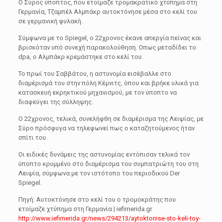
Ο Σύρος ύποπτος, που ετοίμαζε τρομακρατικό χτύπημα στη
Γερμανία, Τζαμπέλ Αλμπάκρ αυτοκτόνησε μέσα στο κελί του
σε γερμανική φυλακή.
Σύμφωνα με το Spiegel, ο 22χρονος έκανε απεργία πείνας και
βρισκόταν υπό συνεχή παρακολούθηση. Οπως μεταδίδει το
dpa, ο Αλμπάκρ κρεμάστηκε στο κελί του.
Το πρωί του Σαββάτου, η αστυνομία εισέβαλλε στο
διαμέρισμά του στην πόλη Κέμνιτς, όπου και βρήκε υλικά για
κατασκευή εκρηκτικού μηχανισμού, με τον ύποπτο να
διαφεύγει της σύλληψης.
Ο 22χρονος, τελικά, συνελήφθη σε διαμέρισμα της Λειψίας, με
Σύρο πρόσφυγα να τηλεφωνεί πως ο καταζητούμενος ήταν
σπίτι του.
Οι ειδικές δυνάμεις της αστυνομίας εντόπισαν τελικά τον
ύποπτο κρυμμένο στο διαμέρισμα του συμπατριώτη του στη
Λειψία, σύμφωνα με τον ιστότοπο του περιοδικού Der
Spiegel.
Πηγή: Αυτοκτόνησε στο κελί του ο τρομοκράτης που
ετοίμαζε χτύπημα στη Γερμανία | iefimerida.gr
http://www.iefimerida.gr/news/294213/aytoktonise-sto-keli-toy-