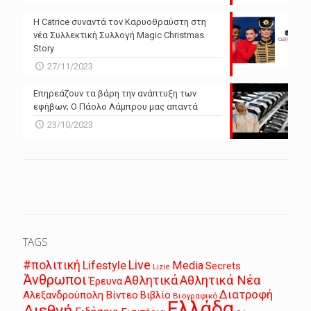
Η Catrice συναντά τον Καρυοθραύστη στη
νέα Συλλεκτική Συλλογή Magic Christmas
Story
27/11/2023
Επηρεάζουν τα βάρη την ανάπτυξη των
εφήβων; Ο Πάολο Λάμπρου μας απαντά
23/10/2023
TAGS
Live
#πολιτική
Lifestyle
Media
Secrets
Lizie
Άνθρωποι
Αθλητικά
Αθλητικά Νέα
Έρευνα
Διατροφή
Αλεξανδρούπολη
Βίντεο
Βιβλίο
Βιογραφικό
Ελλάδα
Διεθνή