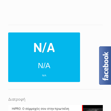
N/A
N/A
ΕΠΌΜΕΝΕΣ 4 ΜΈΡΕΣ
N/A
N/A
Διατροφή
N/A
N/A
HiPRO: Ο σύμμαχός σου στην πρωτεΐνη