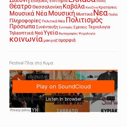
Ειδήσεις
Εισιτήρια
Θάσος
Θέατρο
Καβάλα
Θεσσαλονίκη
Κρατήσεις
Κουζίνα
Νεα
Μουσική
Μουσικά Νέα
Μυστικά
Παιδιά
Πολιτισμός
Πληροφορίες
Πολιτικά Νέα
Πρόσωπα
Συνέντευξη
Τεχνολογία
Σχέσεις
Συνταγές
Υγεία
Τηλεοπτικά Νεά
Ψυχολογία
Φωτογραφίες
κοινωνία
ομορφιά
μακιγιάζ
Festival Πλαι στο Κυμα