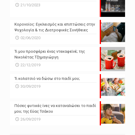
N/A
N/A
21/10/2023
N/A
N/A
Powered by Forecast.io
Κορονοϊος: Εγκλεισμός και επιπτώσεις στην
Ψυχολογία & τις Διατροφικές Συνήθειες
02/06/2020
Τι μου προσφέρει ένας ντεκαφεϊνέ; της
Νικολέτας Τζημαγιώργη
22/12/2019
Τι κολατσιό να δώσω στο παιδί μου;
30/09/2019
Πόσες φυτικές ίνες να καταναλώσει το παιδί
μου; της Εύας Τσάκου
26/09/2019