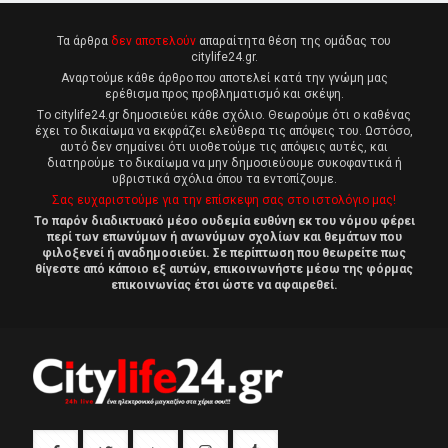
Τα άρθρα
δεν αποτελούν
απαραίτητα θέση της ομάδας του
citylife24.gr.
Αναρτούμε κάθε άρθρο που αποτελεί κατά την γνώμη μας
ερέθισμα προς προβληματισμό και σκέψη.
Tο citylife24.gr δημοσιεύει κάθε σχόλιο. Θεωρούμε ότι ο καθένας
έχει το δικαίωμα να εκφράζει ελεύθερα τις απόψεις του. Ωστόσο,
αυτό δεν σημαίνει ότι υιοθετούμε τις απόψεις αυτές, και
διατηρούμε το δικαίωμα να μην δημοσιεύουμε συκοφαντικά ή
υβριστικά σχόλια όπου τα εντοπίζουμε.
Σας ευχαριστούμε για την επίσκεψη σας στο ιστολόγιο μας!
Το παρόν διαδικτυακό μέσο ουδεμία ευθύνη εκ του νόμου φέρει
περί των επωνύμων ή ανωνύμων σχολίων και θεμάτων που
φιλοξενεί ή αναδημοσιεύει. Σε περίπτωση που θεωρείτε πως
θίγεστε από κάποιο εξ αυτών, επικοινωνήστε μέσω της φόρμας
επικοινωνίας έτσι ώστε να αφαιρεθεί.