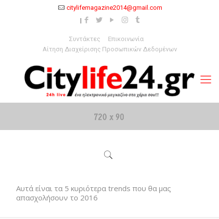
citylifemagazine2014@gmail.com
Συντάκτες
Επικοινωνία
Αίτηση Διαχείρισης Προσωπικών Δεδομένων
Αυτά είναι τα 5 κυριότερα trends που θα μας
απασχολήσουν το 2016