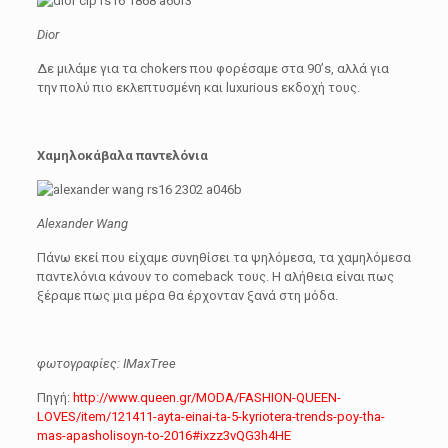
Dior
Δε μιλάμε για τα chokers που φορέσαμε στα 90’s, αλλά για
την πολύ πιο εκλεπτυσμένη και luxurious εκδοχή τους.
Χαμηλοκάβαλα παντελόνια
Alexander Wang
Πάνω εκεί που είχαμε συνηθίσει τα ψηλόμεσα, τα χαμηλόμεσα
παντελόνια κάνουν το comeback τους. Η αλήθεια είναι πως
ξέραμε πως μια μέρα θα έρχονταν ξανά στη μόδα.
φωτογραφίες: IMaxTree
Πηγή:
http://www.queen.gr/MODA/FASHION-QUEEN-
LOVES/item/121411-ayta-einai-ta-5-kyriotera-trends-poy-tha-
mas-apasholisoyn-to-2016#ixzz3vQG3h4HE