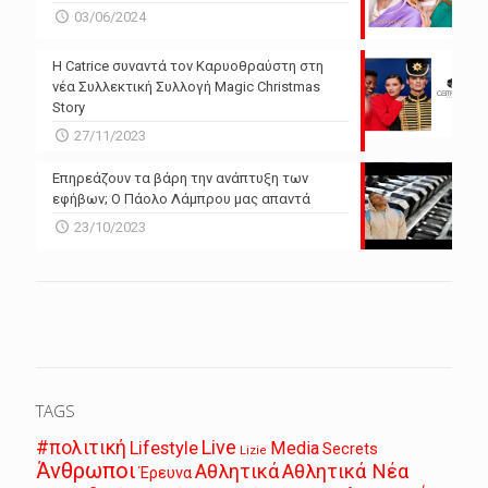
03/06/2024
Η Catrice συναντά τον Καρυοθραύστη στη
νέα Συλλεκτική Συλλογή Magic Christmas
Story
27/11/2023
Επηρεάζουν τα βάρη την ανάπτυξη των
εφήβων; Ο Πάολο Λάμπρου μας απαντά
23/10/2023
TAGS
Live
#πολιτική
Lifestyle
Media
Secrets
Lizie
Άνθρωποι
Αθλητικά
Αθλητικά Νέα
Έρευνα