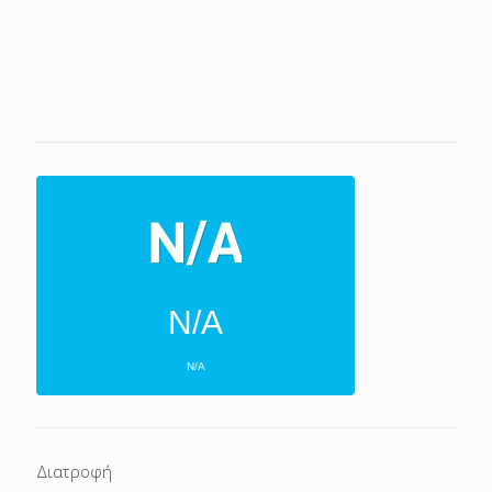
N/A
N/A
ΕΠΌΜΕΝΕΣ 4 ΜΈΡΕΣ
N/A
N/A
Διατροφή