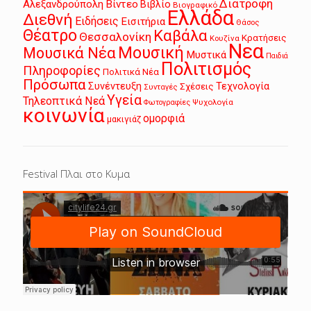
Διατροφή
Αλεξανδρούπολη
Βίντεο
Βιβλίο
Βιογραφικό
Ελλάδα
Διεθνή
Ειδήσεις
Εισιτήρια
Θάσος
Θέατρο
Καβάλα
Θεσσαλονίκη
Κρατήσεις
Κουζίνα
Νεα
Μουσική
Μουσικά Νέα
Μυστικά
Παιδιά
Πολιτισμός
Πληροφορίες
Πολιτικά Νέα
Πρόσωπα
Συνέντευξη
Τεχνολογία
Σχέσεις
Συνταγές
Υγεία
Τηλεοπτικά Νεά
Ψυχολογία
Φωτογραφίες
κοινωνία
ομορφιά
μακιγιάζ
Festival Πλαι στο Κυμα