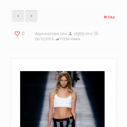
Όλα
0
Δημοσιεύτηκε από
citylife
στις
26/12/2015
77236 Views