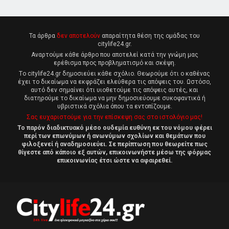
Τα άρθρα
δεν αποτελούν
απαραίτητα θέση της ομάδας του
citylife24.gr.
Αναρτούμε κάθε άρθρο που αποτελεί κατά την γνώμη μας
ερέθισμα προς προβληματισμό και σκέψη.
Tο citylife24.gr δημοσιεύει κάθε σχόλιο. Θεωρούμε ότι ο καθένας
έχει το δικαίωμα να εκφράζει ελεύθερα τις απόψεις του. Ωστόσο,
αυτό δεν σημαίνει ότι υιοθετούμε τις απόψεις αυτές, και
διατηρούμε το δικαίωμα να μην δημοσιεύουμε συκοφαντικά ή
υβριστικά σχόλια όπου τα εντοπίζουμε.
Σας ευχαριστούμε για την επίσκεψη σας στο ιστολόγιο μας!
Το παρόν διαδικτυακό μέσο ουδεμία ευθύνη εκ του νόμου φέρει
περί των επωνύμων ή ανωνύμων σχολίων και θεμάτων που
φιλοξενεί ή αναδημοσιεύει. Σε περίπτωση που θεωρείτε πως
θίγεστε από κάποιο εξ αυτών, επικοινωνήστε μέσω της φόρμας
επικοινωνίας έτσι ώστε να αφαιρεθεί.