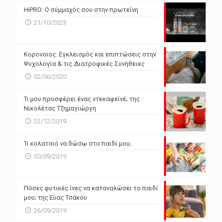
N/A
N/A
HiPRO: Ο σύμμαχός σου στην πρωτεΐνη
N/A
N/A
21/10/2023
N/A
N/A
Powered by Forecast.io
Κορονοϊος: Εγκλεισμός και επιπτώσεις στην
Ψυχολογία & τις Διατροφικές Συνήθειες
02/06/2020
Τι μου προσφέρει ένας ντεκαφεϊνέ; της
Νικολέτας Τζημαγιώργη
22/12/2019
Τι κολατσιό να δώσω στο παιδί μου;
30/09/2019
Πόσες φυτικές ίνες να καταναλώσει το παιδί
μου; της Εύας Τσάκου
26/09/2019