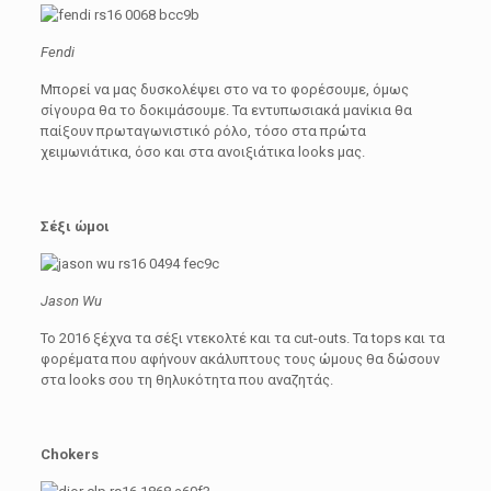
Fendi
Μπορεί να μας δυσκολέψει στο να το φορέσουμε, όμως
σίγουρα θα το δοκιμάσουμε. Τα εντυπωσιακά μανίκια θα
παίξουν πρωταγωνιστικό ρόλο, τόσο στα πρώτα
χειμωνιάτικα, όσο και στα ανοιξιάτικα looks μας.
Σέξι ώμοι
Jason Wu
Το 2016 ξέχνα τα σέξι ντεκολτέ και τα cut-outs. Τα tops και τα
φορέματα που αφήνουν ακάλυπτους τους ώμους θα δώσουν
στα looks σου τη θηλυκότητα που αναζητάς.
Chokers