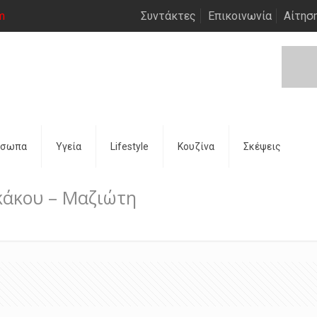
m
Συντάκτες
Επικοινωνία
Αίτησ
όσωπα
Υγεία
Lifestyle
Κουζίνα
Σκέψεις
κάκου – Μαζιώτη