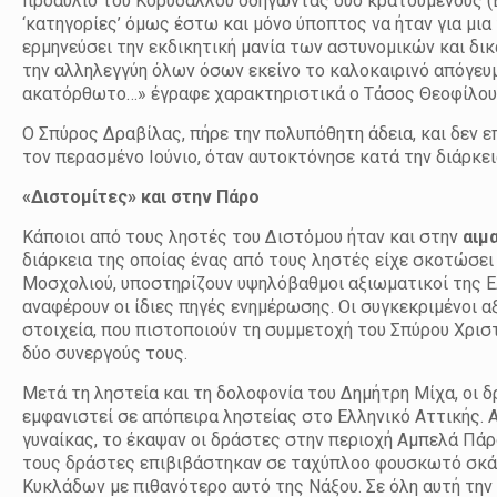
προαύλιο του Κορυδαλλού οδηγώντας δύο κρατούμενους (Β. 
‘κατηγορίες’ όμως έστω και μόνο ύποπτος να ήταν για μια 
ερμηνεύσει την εκδικητική μανία των αστυνομικών και δικ
την αλληλεγγύη όλων όσων εκείνο το καλοκαιρινό απόγευμ
ακατόρθωτο…» έγραφε χαρακτηριστικά ο Τάσος Θεοφίλου
Ο Σπύρος Δραβίλας, πήρε την πολυπόθητη άδεια, και δεν 
τον περασμένο Ιούνιο, όταν αυτοκτόνησε κατά την διάρκε
«Διστομίτες» και στην Πάρο
Κάποιοι από τους ληστές του Διστόμου ήταν και στην
αιμ
διάρκεια της οποίας ένας από τους ληστές είχε σκοτώσει
Μοσχολιού, υποστηρίζουν υψηλόβαθμοι αξιωματικοί της ΕΛ
αναφέρουν οι ίδιες πηγές ενημέρωσης. Οι συγκεκριμένοι 
στοιχεία, που πιστοποιούν τη συμμετοχή του Σπύρου Χρισ
δύο συνεργούς τους.
Μετά τη ληστεία και τη δολοφονία του Δημήτρη Μίχα, οι δ
εμφανιστεί σε απόπειρα ληστείας στο Ελληνικό Αττικής. 
γυναίκας, το έκαψαν οι δράστες στην περιοχή Αμπελά Πάρ
τους δράστες επιβιβάστηκαν σε ταχύπλοο φουσκωτό σκάφ
Κυκλάδων με πιθανότερο αυτό της Νάξου. Σε όλη αυτή την 