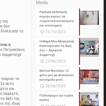
Media
Ραγδαία εξάπλωση
κοριών κυρίως σε
η της
τουριστικά καταλύματα
και νοσοκομεία
σε δύο
 δίπλα από το
23/10/2023
Η Μαμά Μου Μαγειρεύει
ίναι η
Καλύτερα από τη Δική
ε ο Πετρακάκος
Σου – Δηλώστε
ι συμμετείχε
Συμμετοχή
27/06/2023
Ματίνα Νικολάου: Οι
φίλοι μου με αποκαλούν
 παίρνει το
κατσαρίδα γιατί…
.
Σε αυτή
28/06/2020
ώτιο και
κό σκελετό,
Ποδόσφαιρο για τυφλά
το δεξί της
παιδιά
ιο της ίδιας