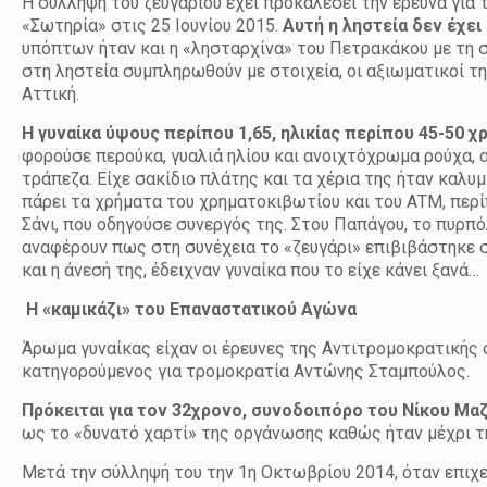
Η σύλληψη του ζευγαριού έχει προκαλέσει την έρευνα για
«Σωτηρία» στις 25 Ιουνίου 2015.
Αυτή η ληστεία δεν έχει
υπόπτων ήταν και η «λησταρχίνα» του Πετρακάκου με τη σ
στη ληστεία συμπληρωθούν με στοιχεία, οι αξιωματικοί τη
Αττική.
Η γυναίκα ύψους περίπου 1,65, ηλικίας περίπου 45-50 
φορούσε περούκα, γυαλιά ηλίου και ανοιχτόχρωμα ρούχα, α
τράπεζα. Είχε σακίδιο πλάτης και τα χέρια της ήταν καλ
πάρει τα χρήματα του χρηματοκιβωτίου και του ΑΤΜ, περ
Σάνι, που οδηγούσε συνεργός της. Στου Παπάγου, το πυρπ
αναφέρουν πως στη συνέχεια το «ζευγάρι» επιβιβάστηκε 
και η άνεσή της, έδειχναν γυναίκα που το είχε κάνει ξανά…
Η «καμικάζι» του Επαναστατικού Αγώνα
Άρωμα γυναίκας είχαν οι έρευνες της Αντιτρομοκρατικής
κατηγορούμενος για τρομοκρατία Αντώνης Σταμπούλος.
Πρόκειται για τον 32χρονο, συνοδοιπόρο του Νίκου Μα
ως το «δυνατό χαρτί» της οργάνωσης καθώς ήταν μέχρι τη
Μετά την σύλληψή του την 1η Οκτωβρίου 2014, όταν επιχε