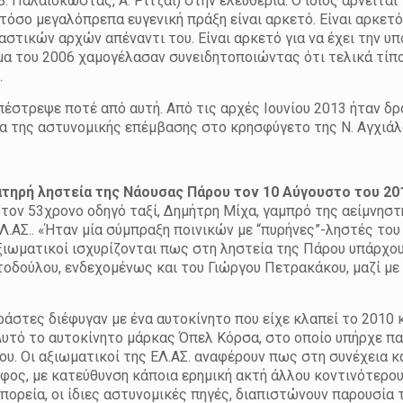
Παλαιοκώστας, Α. Ριτζάι) στην ελευθερία. Ο ίδιος αρνείται 
τόσο μεγαλόπρεπα ευγενική πράξη είναι αρκετό. Είναι αρκετό
αστικών αρχών απέναντι του. Είναι αρκετό για να έχει την υπ
α του 2006 χαμογέλασαν συνειδητοποιώντας ότι τελικά τίπο
.
επέστρεψε ποτέ από αυτή. Από τις αρχές Ιουνίου 2013 ήταν δ
ια της αστυνομικής επέμβασης στο κρησφύγετο της Ν. Αγχιάλ
ατηρή ληστεία της Νάουσας Πάρου τον 10 Αύγουστο του 20
 τον 53χρονο οδηγό ταξί, Δημήτρη Μίχα, γαμπρό της αείμνηστ
.ΑΣ.. «Ήταν μία σύμπραξη ποινικών με “πυρήνες”-ληστές το
αξιωματικοί ισχυρίζονται πως στη ληστεία της Πάρου υπάρχο
τοδούλου, ενδεχομένως και του Γιώργου Πετρακάκου, μαζί με
ράστες διέφυγαν με ένα αυτοκίνητο που είχε κλαπεί το 2010 κ
Αυτό το αυτοκίνητο μάρκας Όπελ Κόρσα, στο οποίο υπήρχε π
ου. Οι αξιωματικοί της ΕΛ.ΑΣ. αναφέρουν πως στη συνέχεια κ
ος, με κατεύθυνση κάποια ερημική ακτή άλλου κοντινότερου
πορεία, οι ίδιες αστυνομικές πηγές, διαπιστώνουν παρουσία 