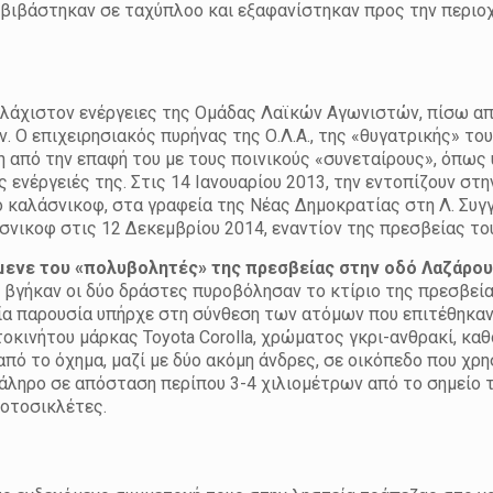
ιβιβάστηκαν σε ταχύπλοο και εξαφανίστηκαν προς την περιο
ουλάχιστον ενέργειες της Ομάδας Λαϊκών Αγωνιστών, πίσω απ
 Ο επιχειρησιακός πυρήνας της Ο.Λ.Α., της «θυγατρικής» το
 από την επαφή του με τους ποινικούς «συνεταίρους», όπως
ς ενέργειές της. Στις 14 Ιανουαρίου 2013, την εντοπίζουν στ
ό καλάσνικοφ, στα γραφεία της Νέας Δημοκρατίας στη Λ. Συγγ
νικοφ στις 12 Δεκεμβρίου 2014, εναντίον της πρεσβείας του
ίμενε του «πολυβολητές» της πρεσβείας στην οδό Λαζάρο
 βγήκαν οι δύο δράστες πυροβόλησαν το κτίριο της πρεσβεία
εία παρουσία υπήρχε στη σύνθεση των ατόμων που επιτέθηκα
τοκινήτου μάρκας Toyota Corolla, χρώματος γκρι-ανθρακί, καθ
πό το όχημα, μαζί με δύο ακόμη άνδρες, σε οικόπεδο που χρ
άληρο σε απόσταση περίπου 3-4 χιλιομέτρων από το σημείο τ
μοτοσικλέτες.