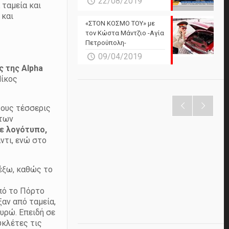
22/08/2019
 ταμεία και
 και
«ΣΤΟΝ ΚΟΣΜΟ ΤΟΥ» με
τον Κώστα Μάντζιο -Αγία
Πετρούπολη-
09/04/2019
ς της Alpha
Νίκος
τους τέσσερις
 των
με λογότυπο,
ντι, ενώ στο
 έξω, καθώς το
πό το Πόρτο
αν από ταμεία,
υρώ. Επειδή σε
υκλέτες τις