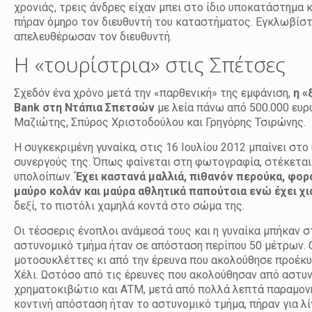
χρονιάς, τρεις άνδρες είχαν μπει στο ίδιο υποκατάστημα 
πήραν όμηρο τον διευθυντή του καταστήματος. Εγκλωβίστ
απελευθέρωσαν τον διευθυντή.
Η «τουρίστρια» στις Σπέτσες
Σχεδόν ένα χρόνο μετά την «παρθενική» της εμφάνιση,
η «
Bank στη Ντάπια Σπετσών
με λεία πάνω από 500.000 ευρ
Μαζιώτης, Σπύρος Χριστοδούλου και Γρηγόρης Τσιρώνης.
Η συγκεκριμένη γυναίκα, στις 16 Ιουλίου 2012 μπαίνει στ
συνεργούς της. Όπως φαίνεται στη φωτογραφία, στέκεται
υπολοίπων.
Έχει καστανά μαλλιά, πιθανόν περούκα, φορ
μαύρο κολάν και μαύρα αθλητικά παπούτσια ενώ έχει χι
δεξί, το πιστόλι χαμηλά κοντά στο σώμα της.
Οι τέσσερις ένοπλοι ανάμεσά τους και η γυναίκα μπήκαν 
αστυνομικό τμήμα ήταν σε απόσταση περίπου 50 μέτρων. Ο
μοτοσυκλέττες κι από την έρευνα που ακολούθησε προέκυ
Χέλι. Ωστόσο από τις έρευνες που ακολούθησαν από αστυν
χρηματοκιβώτιο και ΑΤΜ, μετά από πολλά λεπτά παραμονή
κοντινή απόσταση ήταν το αστυνομικό τμήμα, πήραν για λ