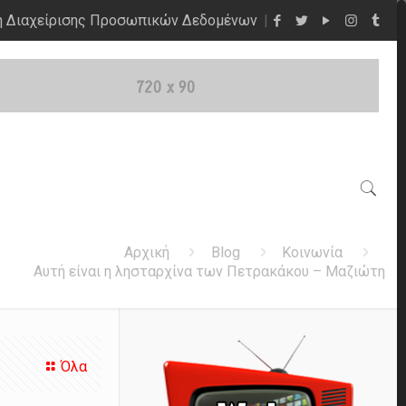
η Διαχείρισης Προσωπικών Δεδομένων
Αρχική
Blog
Κοινωνία
Αυτή είναι η λησταρχίνα των Πετρακάκου – Μαζιώτη
Όλα