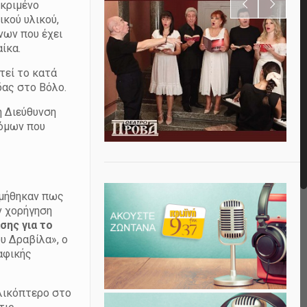
εκριμένο
ικού υλικού,
νων που έχει
ίκα.
τεί το κατά
δας στο Βόλο.
η Διεύθυνση
τόμων που
υμήθηκαν πως
ν χορήγηση
σης για το
υ Δραβίλα», ο
αφικής
ελικόπτερο στο