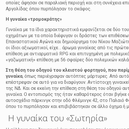
οποίες άφησαν σε παραλιακή περιοχή και στη συνέχεια επ
Αργολίδας όπου πυρπόλησαν το σκάφος.
Η γυναίκα «τρομοκράτης»
Γυναίκα με τα ίδια χαρακτηριστικά εμφανίζεται σε δύο τ
οχημάτων με τα οποία διέφυγαν οι δράστες των επιθέσεων.
Επαναστατικού Αγώνα και δημιούργημα του Νίκου Μαζιώτη
οι ίδιοι αξιωματικοί, είχε… άρωμα γυναίκας από τις πρώτε
επίθεση με αντιαρματικό RPG και επιτυχημένη με πολεμικ
«γαζωματική» επίθεση με 56 σφαίρες δύο πολεμικών καλάσ
Στη θέση του οδηγού του κλειστού φορτηγού, που περ
γυναίκα
, όπως περιέγραψαν αυτόπτες μάρτυρες. Από αυτό
επέστρεψαν σε αυτό για να διαφύγουν. Αντίστοιχη γυναικ
της ΝΔ. Και σε εκείνη την επίθεση στη θέση του οδηγού αυ
γυναίκα. Ο εντοπισμός της ήταν καθαρότερος όταν βγήκε α
αυτοσχέδιο πάρκινγκ στην οδό Φλέμινγκ 42, στο Παλαιό Φ
όπου το πυρπόλησαν και επιβιβάστηκαν σε άλλο όχημα ή 
Η γυναίκα του «Σωτηρία»