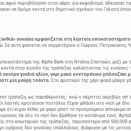
και αφού πυροβόλησαν στον αέρα για εκφοβισμό, άδειασαν τα
ηκαν σε δρόμο κοντά στο δημοτικό σχολείο του Γαλατά όπου
ξανθιά» γυναίκα εμφανίζεται στη ληστεία υποκαταστήματο
ώ. Σε αυτή φαίνεται να συμμετέχουν ο Γιώργος Πετρακάκος, 
ο υποκατάστημα της Alpha Bank στη Ντάπια Σπετσών, μαζί με 
 κοντά στην είσοδο της τράπεζας καλύπτοντας τις κινήσεις
ά σκούρα γυαλιά ηλίου, γκρι μακό κοντομάνικο μπλουζάκι 
αστί μία μαύρη τσάντα.
Στο αριστερό της χέρι φορά μαύρο γά
στην τράπεζα, ως παραθεριστές, ενώ ο πέμπτος ακριβώς απ’
ι ληστές κρατούσαν πιστόλια. Είχαν φθάσει στο νησί με δύο
ψε ότι είχαν έλθει με φερυ μποτ το προηγούμενο απόγευμα α
ομικούς σε όλο το νησί δεν βρέθηκε το κατάλυμα τους. Άρπαξ
ς στο εσωτερικό της τράπεζας, περισσότερα από 500.000 ε
ίγο ομήρους δύο γυναίκες υπαλλήλους. Διέφυγαν με τις μοτοσ