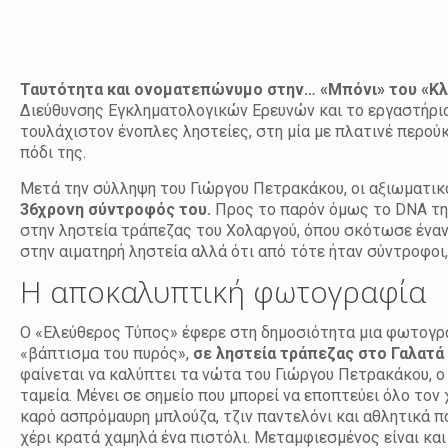
Ταυτότητα και ονοματεπώνυμο στην… «Μπόνι» του «Κλ
Διεύθυνσης Εγκληματολογικών Ερευνών και το εργαστήριο 
τουλάχιστον ένοπλες ληστείες, στη μία με πλατινέ περού
πόδι της.
Μετά την σύλληψη του Γιώργου Πετρακάκου, οι αξιωματικο
36χρονη σύντροφός του.
Προς το παρόν όμως το DNA της
στην ληστεία τράπεζας του Χολαργού, όπου σκότωσε έναν 
στην αιματηρή ληστεία αλλά ότι από τότε ήταν σύντροφοι,
Η αποκαλυπτική φωτογραφία
Ο «Ελεύθερος Τύπος» έφερε στη δημοσιότητα μια φωτογρα
«βάπτισμα του πυρός»,
σε ληστεία τράπεζας στο Γαλατά 
φαίνεται να καλύπτει τα νώτα του Γιώργου Πετρακάκου, ο
ταμεία. Μένει σε σημείο που μπορεί να εποπτεύει όλο τον
καρό ασπρόμαυρη μπλούζα, τζιν παντελόνι και αθλητικά πα
χέρι κρατά χαμηλά ένα πιστόλι. Μεταμφιεσμένος είναι και