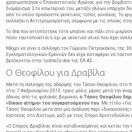
χρησιμοποίησε ο Επαναστατικός Αγώνας για την βομβιστι
διαμέρισμα. Στο εσωτερικό του, μεταξύ άλλων υπήρχαν δύο
από το οποίο προέκυπτε γενετικός τύπος γυναίκας. Το ε
συλλέξει η Αντιτρομοκρατική, σύμφωνα με τις οποίες στην
Το dna που εντοπίστηκε τότε μπαίνει και πάλι στο μικρ
πόσο ταυτοποιείται ή όχι με γενετικό υλικό που έχει συ
Μέχρι να γίνει η σύλληψη του Γιώργου Πετρακάκου, της 3
Εγκληματολογικών Ερευνών δεν είχε καταφέρει να ταυτοπ
βρίσκονται στην τράπεζα dna της ΕΛ.ΑΣ..
Ο Θεοφίλου για Δραβίλα
Μετά τη σύλληψη της αδερφής του Τάσου Θεοφίλου, στο π
στις 7 Φεβρουαρίου 2013, τρεις μόλις μέρες μετά την ένα
άδειας από τις φυλακές Δομοκού,
ο Τάσος Θεοφίλου δημο
«δίκαιο αίτημα» του συγκρατούμενου του.
Με τίτλο «Για
Τάσος Θεοφίλου μετά από μία ανάλυση περί «δικαιοσύνη
ληστείας στο Δίστομο, μαζί με τους Σπύρο Χριστοδούλου 
«Ο Σπύρος Δραβίλας είναι καταδικασμένος και εκτίει τη