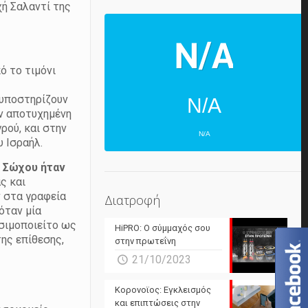
χή Σαλαντί της
ό το τιμόνι
υ
 υποστηρίζουν
N/A
ην αποτυχημένη
ρού, και στην
N/A
 Ισραήλ.
ΕΠΌΜΕΝΕΣ 4 ΜΈΡΕΣ
υ Σώχου ήταν
ς και
N/A
N/A
ν στα γραφεία
Διατροφή
όταν μία
N/A
N/A
ησιμοποιείτο ως
HiPRO: Ο σύμμαχός σου
ης επίθεσης,
N/A
N/A
στην πρωτεΐνη
21/10/2023
N/A
N/A
Powered by Forecast.io
Κορονοϊος: Εγκλεισμός
και επιπτώσεις στην