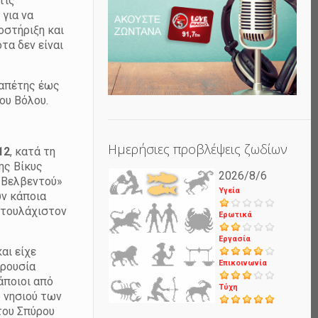
τις
 για να
οστήριξη και
τα δεν είναι
ραπέτης έως
ου Βόλου.
Ημερήσιες προβλέψεις ζωδίων
12
, κατά τη
ης Βίκυς
2026/8/6
υ Βελβεντού»
Υγεία
υν κάποια
 τουλάχιστον
Ερωτικά
Εργασία
αι είχε
Επικοινωνία
αρουσία
άποιοι από
Τύχη
 νησιού των
του Σπύρου