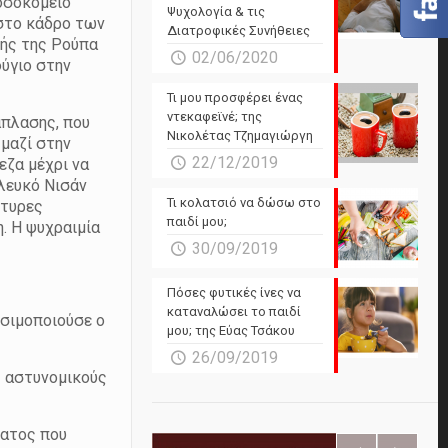
νοσοκομείο
Ψυχολογία & τις
 στο κάδρο των
Διατροφικές Συνήθειες
χής της Ρούπα
02/06/2020
φύγιο στην
Τι μου προσφέρει ένας
ντεκαφεϊνέ; της
άπλασης, που
Νικολέτας Τζημαγιώργη
 μαζί στην
22/12/2019
εζα μέχρι να
λευκό Νισάν
Τι κολατσιό να δώσω στο
ρτυρες
παιδί μου;
. Η ψυχραιμία
30/09/2019
Πόσες φυτικές ίνες να
καταναλώσει το παιδί
ησιμοποιούσε ο
μου; της Εύας Τσάκου
26/09/2019
ς αστυνομικούς
ματος που