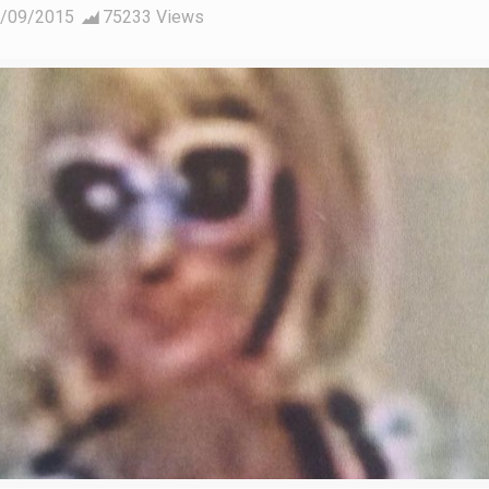
/09/2015
75233 Views