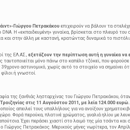
άιντ»-Γιώργου Πετρακάκου
επιχειρούν να βάλουν τα στελέχ
DNA. Η «εκπαιδευμένη» γυναίκα, βρίσκεται στο πλευρό του 
κα και στην άλλη με καστανή, κρατώντας δυναμικά το πιστόλι
ί της ΕΛ.ΑΣ.,
εξετάζουν την περίπτωση αυτή η γυναίκα να ε
 ταυτοποιείται μόνο πάνω στο καπέλο τζόκεϊ, που φορούσ
39χρονο αστυνομικό, χωρίς αυτό το στοιχείο να σημαίνει ότ
 φίλοι ή γνωστοί.
φία της ξανθιάς λησταρχίνας του Γιώργου Πετρακάκου, όταν
Τροιζηνίας στις 11 Αυγούστου 2011, με λεία 124.000 ευρώ
 οποίος απειλεί τους υπαλλήλους για να ανοίξουν χρηματοκιβ
 χώρο. Φορά περούκα, πλατινέ χρώματος, γυαλιά ηλίου με λευ
πούτσια. Έχει περάσει χιαστί στο λαιμό της μία τσάντα και σ
 ο Γιώργος Πετρακάκος. Μερικούς μήνες νωρίτερα, τον Απρίλ