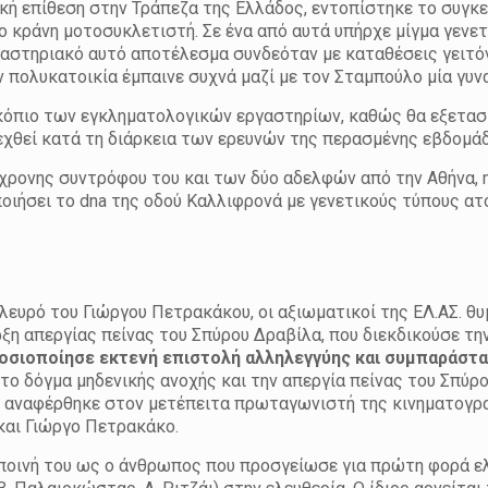
κή επίθεση στην Τράπεζα της Ελλάδος, εντοπίστηκε το συγκ
 κράνη μοτοσυκλετιστή. Σε ένα από αυτά υπήρχε μίγμα γενετ
ργαστηριακό αυτό αποτέλεσμα συνδεόταν με καταθέσεις γειτό
 πολυκατοικία έμπαινε συχνά μαζί με τον Σταμπούλο μία γυνα
οσκόπιο των εγκληματολογικών εργαστηρίων, καθώς θα εξετασ
λλεχθεί κατά τη διάρκεια των ερευνών της περασμένης εβδομά
6χρονης συντρόφου του και των δύο αδελφών από την Αθήνα, 
οιήσει το dna της οδού Καλλιφρονά με γενετικούς τύπους α
λευρό του Γιώργου Πετρακάκου, οι αξιωματικοί της ΕΛ.ΑΣ. θ
ρξη απεργίας πείνας του Σπύρου Δραβίλα, που διεκδικούσε τη
σιοποίησε εκτενή επιστολή αλληλεγγύης και συμπαράστα
 το δόγμα μηδενικής ανοχής και την απεργία πείνας του Σπύρο
ς» αναφέρθηκε στον μετέπειτα πρωταγωνιστή της κινηματογρ
και Γιώργο Πετρακάκο.
ν ποινή του ως ο άνθρωπος που προσγείωσε για πρώτη φορά 