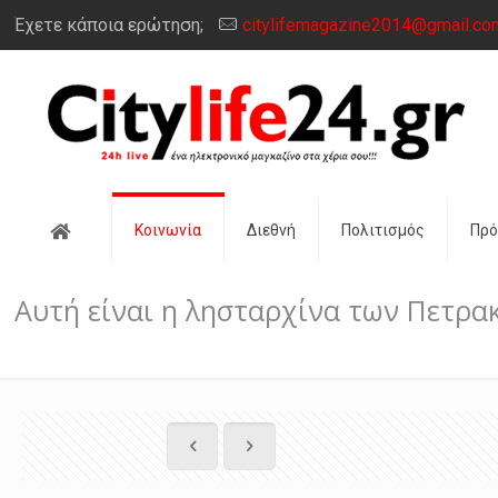
Έχετε κάποια ερώτηση;
citylifemagazine2014@gmail.co
Αρχική
Κοινωνία
Διεθνή
Πολιτισμός
Πρ
Αυτή είναι η λησταρχίνα των Πετρα