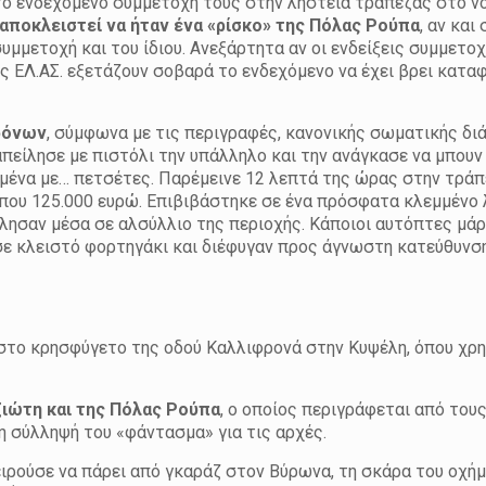
 το ενδεχόμενο συμμετοχή τους στην ληστεία τράπεζας στο 
 αποκλειστεί να ήταν ένα «ρίσκο» της Πόλας Ρούπα
, αν και
υμμετοχή και του ίδιου. Ανεξάρτητα αν οι ενδείξεις συμμετο
ς ΕΛ.ΑΣ. εξετάζουν σοβαρά το ενδεχόμενο να έχει βρει κατα
χρόνων
, σύμφωνα με τις περιγραφές, κανονικής σωματικής δι
πείλησε με πιστόλι την υπάλληλο και την ανάγκασε να μπουν
υμμένα με… πετσέτες. Παρέμεινε 12 λεπτά της ώρας στην τράπ
ίπου 125.000 ευρώ. Επιβιβάστηκε σε ένα πρόσφατα κλεμμένο 
όλησαν μέσα σε αλσύλλιο της περιοχής. Κάποιοι αυτόπτες μά
σε κλειστό φορτηγάκι και διέφυγαν προς άγνωστη κατεύθυνση
 στο κρησφύγετο της οδού Καλλιφρονά στην Κυψέλη, όπου χρ
ζιώτη και της Πόλας Ρούπα
, ο οποίος περιγράφεται από του
 σύλληψή του «φάντασμα» για τις αρχές.
ιρούσε να πάρει από γκαράζ στον Βύρωνα, τη σκάρα του οχή