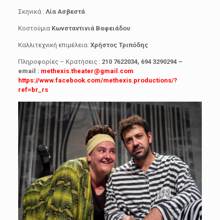
Σκηνικά :
Λία Ασβεστά
Κοστούμια
Κωνσταντινιά Βαφειάδου
Καλλιτεχνική επιμέλεια:
Χρήστος Τριπόδης
Πληροφορίες – Κρατήσεις :
210 7622034, 694 3290294 –
email :
methexis.theater@gmail.com
https://www.facebook.com/methexis.productions/?
ref=br_rs