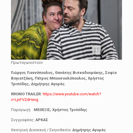
Πρωταγωνιστούν
Γιώργος Γιαννόπουλος, Θανάσης Βισκαδουράκης, Σοφία
Βογιατζάκη, Πέτρος Μπουσουλόπουλος, Χρήστος
Τριπόδης, Δημήτρης Αγοράς.
RROMO TRAILER:
https://www.youtube.com/watch?
v=LjnFVZdHsng
Παραγωγή:
ΜΕΘΕΞΙΣ, Χρήστος Τριπόδης
Συγγραφέας:
ΑΡΚΑΣ
Θεατρική Διασκευή / Σκηνοθεσία:
Δημήτρης Αγοράς