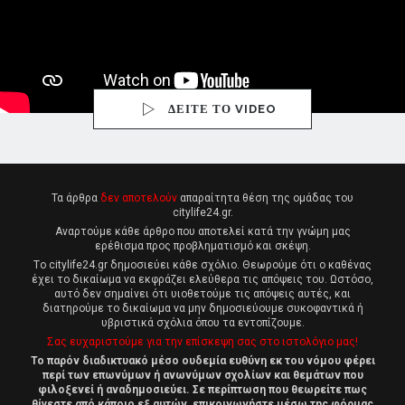
ΔΕΙΤΕ ΤΟ VIDEO
Τα άρθρα
δεν αποτελούν
απαραίτητα θέση της ομάδας του
citylife24.gr.
Αναρτούμε κάθε άρθρο που αποτελεί κατά την γνώμη μας
ερέθισμα προς προβληματισμό και σκέψη.
Tο citylife24.gr δημοσιεύει κάθε σχόλιο. Θεωρούμε ότι ο καθένας
έχει το δικαίωμα να εκφράζει ελεύθερα τις απόψεις του. Ωστόσο,
αυτό δεν σημαίνει ότι υιοθετούμε τις απόψεις αυτές, και
διατηρούμε το δικαίωμα να μην δημοσιεύουμε συκοφαντικά ή
υβριστικά σχόλια όπου τα εντοπίζουμε.
Σας ευχαριστούμε για την επίσκεψη σας στο ιστολόγιο μας!
Το παρόν διαδικτυακό μέσο ουδεμία ευθύνη εκ του νόμου φέρει
περί των επωνύμων ή ανωνύμων σχολίων και θεμάτων που
φιλοξενεί ή αναδημοσιεύει. Σε περίπτωση που θεωρείτε πως
θίγεστε από κάποιο εξ αυτών, επικοινωνήστε μέσω της φόρμας