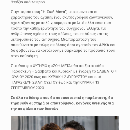
θυμίζει από τα πριν»
Στην παράσταση
“Η Ζωή Μετά”
, τα κείμενα και οι
χαρακτήρες του αγαπημένου σκιτσογράφου ζωντανεύουν,
σχολιάζοντας με πολύ χιούμορ και με λιτό αλλά καυστικό
τρόπο την καθημερινότητα του σύγχρονου Έλληνα, τις
ανθρώπινες σχέσεις, τους φόβους, τους πόθους και τις
μεταφυσικές του ανησυχίες. Μια παράσταση που
απευθύνεται με τόλμη σε όλους όσοι αγαπούν τον
ΑΡΚΑ
και
δε φοβούνται να κοιτάξουν με σαρκασμό το πρόσωπό τους
στον καθρέφτη.
Στο Θέατρο ΧΥΤΗΡΙΟ η «ΖΩΗ ΜΕΤΑ» θα παίζεται κάθε
Παρασκευή – Σάββατο και Κυριακή με έναρξη το ΣΑΒΒΑΤΟ 4
ΙΟΥΛΙΟΥ 2020 έως και ΚΥΡΙΑΚΗ 2 ΑΥΓΟΥΣΤΟΥ και από
ΠΑΡΑΣΚΕΥΗ 28 ΑΥΓΟΥΣΤΟΥ έως και την ΚΥΡΙΑΚΗ 13
ΣΕΠΤΕΜΒΡΙΟΥ 2020
Σε όλα τα θέατρα που θα παρουσιαστεί η παράσταση, θα
τηρηθούν αυστηρά οι απαιτούμενοι κανόνες υγιεινής για
την ασφάλεια των θεατών.