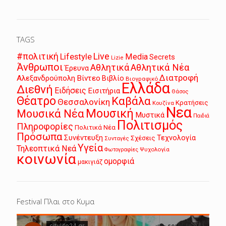
TAGS
Live
#πολιτική
Lifestyle
Media
Secrets
Lizie
Άνθρωποι
Αθλητικά
Αθλητικά Νέα
Έρευνα
Διατροφή
Αλεξανδρούπολη
Βίντεο
Βιβλίο
Βιογραφικό
Ελλάδα
Διεθνή
Ειδήσεις
Εισιτήρια
Θάσος
Θέατρο
Καβάλα
Θεσσαλονίκη
Κρατήσεις
Κουζίνα
Νεα
Μουσική
Μουσικά Νέα
Μυστικά
Παιδιά
Πολιτισμός
Πληροφορίες
Πολιτικά Νέα
Πρόσωπα
Συνέντευξη
Τεχνολογία
Σχέσεις
Συνταγές
Υγεία
Τηλεοπτικά Νεά
Ψυχολογία
Φωτογραφίες
κοινωνία
ομορφιά
μακιγιάζ
Festival Πλαι στο Κυμα