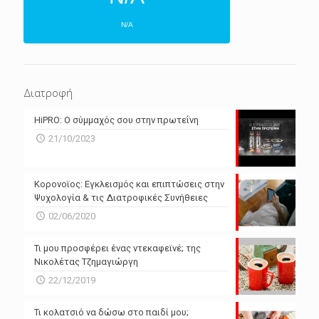
N/A
ΕΠΌΜΕΝΕΣ 4 ΜΈΡΕΣ
N/A
N/A
Διατροφή
N/A
N/A
HiPRO: Ο σύμμαχός σου στην πρωτεΐνη
N/A
N/A
21/10/2023
N/A
N/A
Powered by Forecast.io
Κορονοϊος: Εγκλεισμός και επιπτώσεις στην
Ψυχολογία & τις Διατροφικές Συνήθειες
02/06/2020
Τι μου προσφέρει ένας ντεκαφεϊνέ; της
Νικολέτας Τζημαγιώργη
22/12/2019
Τι κολατσιό να δώσω στο παιδί μου;