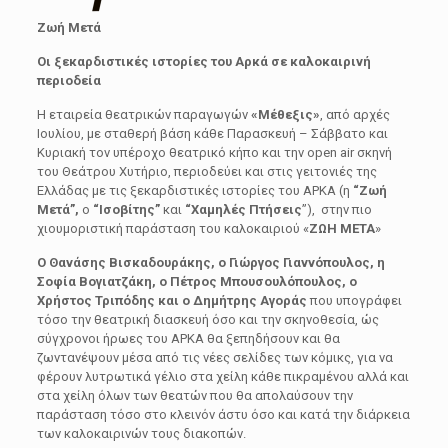
Ζωή Μετά
Οι ξεκαρδιστικές ιστορίες του Αρκά σε καλοκαιρινή
περιοδεία
Η εταιρεία θεατρικών παραγωγών
«Μέθεξις»
, από αρχές
Ιουλίου, με σταθερή βάση κάθε Παρασκευή – Σάββατο και
Κυριακή τον υπέροχο θεατρικό κήπο και την open air σκηνή
του Θεάτρου Χυτήριο, περιοδεύει και στις γειτονιές της
Ελλάδας με τις ξεκαρδιστικές ιστορίες του ΑΡΚΑ (η
“Ζωή
Μετά”,
ο
“Ισοβίτης”
και
“Χαμηλές Πτήσεις
”), στην πιο
χιουμοριστική παράσταση του καλοκαιριού «
ΖΩΗ ΜΕΤΑ
»
Ο Θανάσης Βισκαδουράκης, ο Γιώργος Γιαννόπουλος, η
Σοφία Βογιατζάκη, ο Πέτρος Μπουσουλόπουλος, ο
Χρήστος Τριπόδης και ο Δημήτρης Αγοράς
που υπογράφει
τόσο την θεατρική διασκευή όσο και την σκηνοθεσία, ώς
σύγχρονοι ήρωες του ΑΡΚΑ θα ξεπηδήσουν και θα
ζωντανέψουν μέσα από τις νέες σελίδες των κόμικς, για να
φέρουν λυτρωτικά γέλιο στα χείλη κάθε πικραμένου αλλά και
στα χείλη όλων των θεατών που θα απολαύσουν την
παράσταση τόσο στο κλεινόν άστυ όσο και κατά την διάρκεια
των καλοκαιρινών τους διακοπών.