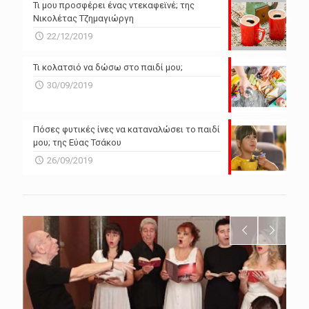
Τι μου προσφέρει ένας ντεκαφεϊνέ; της
Νικολέτας Τζημαγιώργη
22/12/2019
Τι κολατσιό να δώσω στο παιδί μου;
30/09/2019
Πόσες φυτικές ίνες να καταναλώσει το παιδί
μου; της Εύας Τσάκου
26/09/2019