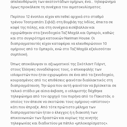
απελευθέρωση των εκατοντάδων ομήρων, ένα… τηλεφώνημα
όμως προκάλεσε τη συνέχεια του αιματοκυλίσματος.
Περίπου 12 ένοπλοι είχαν επιτεθεί αρχικά στο σταθμό
τρένου Τσατραπάτι Σιβάζι στη Βομβάη της Ινδίας, έπειτα σε
καφέ της πόλης, και στη συνέχεια εισέβαλλαν και
οχυρώθηκαν στα ξενοδοχεία Ταζ Μαχάλ και Ομπερόι, καθώς
και στο συγκρότημα κατοικιών Nariman House. Οι
διαπραγματευτές είχαν καταφέρει να ελευθερώσουν 10
ομήρους από το Ομπερόι, ενώ στο Ταζ Μαχάλ εξελισσόταν
συμπλοκή.
Όπως αποκάλυψαν οι αξιωματικοί της Σκότλαντ Γιάρντ,
στους Έλληνες συναδέλφους τους, ο επικεφαλής των
ισλαμιστών που ήταν οχυρωμένοι σε ένα από τα ξενοδοχείο,
κουρασμένος από τις επιθέσεις φαινόταν διαλλακτικός στη
διαπραγμάτευση. Την ώρα που αυτή φαινόταν να βρίσκεται σε
τελικό στάδιο με αίσια έκβαση, ο ισλαμιστής δέχθηκε
τηλεφώνημα από τον αρχηγό του πυρήνα από το Πακιστάν, ο
οποίος τον έπεισε να σκοτώσει τους ομήρους-«απίστους»
κάτι που έπραξε. Από τότε πρώτιστο μέλημα των
διαπραγματευτών ήταν ο έλεγχος ή η διακοπή των
επικοινωνιών των δραστών και κυρίως της κινητής
τηλεφωνίας και διαδικτύου με πέπλο «μπλοκαρίσματος».