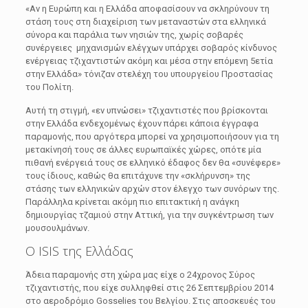
«Αν η Ευρώπη και η Ελλάδα αποφασίσουν να σκληρύνουν τη
στάση τους στη διαχείριση των μεταναστών στα ελληνικά
σύνορα και παράλια των νησιών της, χωρίς σοβαρές
συνέργειες μηχανισμών ελέγχων υπάρχει σοβαρός κίνδυνος
ενέργειας τζιχαντιστών ακόμη και μέσα στην επόμενη 5ετία
στην Ελλάδα» τόνιζαν στελέχη του υπουργείου Προστασίας
του Πολίτη.
Αυτή τη στιγμή, «εν υπνώσει» τζιχαντιστές που βρίσκονται
στην Ελλάδα ενδεχομένως έχουν πάρει κάποια έγγραφα
παραμονής, που αργότερα μπορεί να χρησιμοποιήσουν για τη
μετακίνησή τους σε άλλες ευρωπαϊκές χώρες, οπότε μία
πιθανή ενέργειά τους σε ελληνικό έδαφος δεν θα «συνέφερε»
τους ίδιους, καθώς θα επιτάχυνε την «σκλήρυνση» της
στάσης των ελληνικών αρχών στον έλεγχο των συνόρων της.
Παράλληλα κρίνεται ακόμη πιο επιτακτική η ανάγκη
δημιουργίας τζαμιού στην Αττική, για την συγκέντρωση των
μουσουλμάνων.
Ο ISIS της Ελλάδας
Άδεια παραμονής στη χώρα μας είχε ο 24χρονος Σύρος
τζιχαντιστής, που είχε συλληφθεί στις 26 Σεπτεμβρίου 2014
στο αεροδρόμιο Gosselies του Βελγίου. Στις αποσκευές του