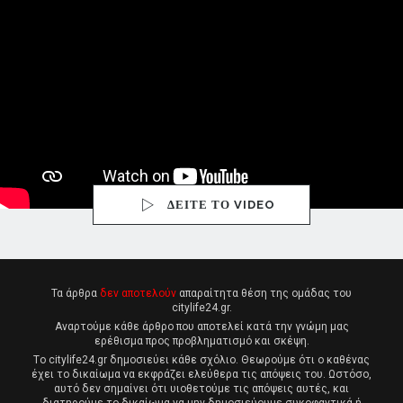
ΔΕΙΤΕ ΤΟ VIDEO
Τα άρθρα
δεν αποτελούν
απαραίτητα θέση της ομάδας του
citylife24.gr.
Αναρτούμε κάθε άρθρο που αποτελεί κατά την γνώμη μας
ερέθισμα προς προβληματισμό και σκέψη.
Tο citylife24.gr δημοσιεύει κάθε σχόλιο. Θεωρούμε ότι ο καθένας
έχει το δικαίωμα να εκφράζει ελεύθερα τις απόψεις του. Ωστόσο,
αυτό δεν σημαίνει ότι υιοθετούμε τις απόψεις αυτές, και
διατηρούμε το δικαίωμα να μην δημοσιεύουμε συκοφαντικά ή