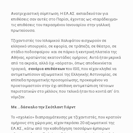
Ανατριχιαστική σύμπτωση. Η ΕΛ.ΑΣ. εκπαιδευόταν για
επιθέσεις σαν αυτές στο Παρίσι, έχοντας ως «παράδειγμα»
τις επιθέσεις του περασμένου Ιανουαρίου στην γαλλική
πρωτεύουσα.
Τζιχαντιστές του Ισλαμικού Χαλιφάτου εισχωρούν σε
ελληνικό υπουργείο, σε εφορία, σε τράπεζα, σε θέατρο, σε
στάδιο ποδοσφαίρου και σε πάρκο ή κεντρική πλατεία της
Αθήνας, κρατώντας εκατοντάδες ομήρους. Αυτά ήταν μερικά
από τα ακραία, αλλά όχι «αόρατα», όπως αποδεικνύεται
τραγικά,
σενάρια επιθέσεων τ
ου ISIS, που είχαν κληθεί να
αντιμετωπίσουν αξιωματικοί της Ελληνικής Αστυνομίας, σε
επίπεδα πραγματικής προσομοίωσης, προκειμένου να
προετοιμαστούν στην όχι απίθανη αντιμετώπιση τέτοιων
περιστατικών στο μέλλον, που τελικά ήταν πιο κοντά απ’ ότι
νόμιζαν.
Με …δάσκαλο την Σκότλαντ Γιάρντ
Το «σχολείο» διαπραγμάτευσης με τζιχαντιστές, που κρατούν
ομήρους στη χώρα μας, είχαν περάσει 20 αξιωματικοί της
ΕΛ.ΑΣ., κάτω από την καθοδήγηση τεσσάρων έμπειρων