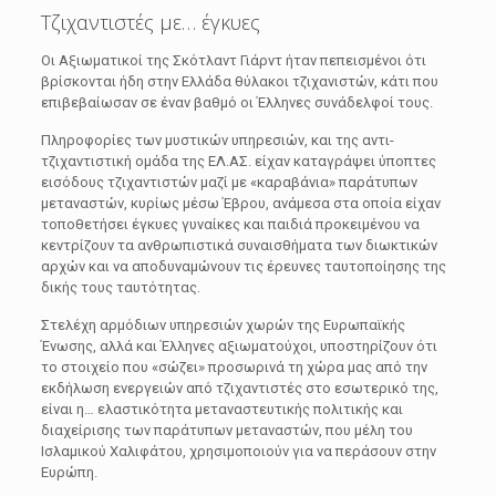
Τζιχαντιστές με… έγκυες
Οι Aξιωματικοί της Σκότλαντ Γιάρντ ήταν πεπεισμένοι ότι
βρίσκονται ήδη στην Ελλάδα θύλακοι τζιχανιστών, κάτι που
επιβεβαίωσαν σε έναν βαθμό οι Έλληνες συνάδελφοί τους.
Πληροφορίες των μυστικών υπηρεσιών, και της αντι-
τζιχαντιστική ομάδα της ΕΛ.ΑΣ. είχαν καταγράψει ύποπτες
εισόδους τζιχαντιστών μαζί με «καραβάνια» παράτυπων
μεταναστών, κυρίως μέσω Έβρου, ανάμεσα στα οποία είχαν
τοποθετήσει έγκυες γυναίκες και παιδιά προκειμένου να
κεντρίζουν τα ανθρωπιστικά συναισθήματα των διωκτικών
αρχών και να αποδυναμώνουν τις έρευνες ταυτοποίησης της
δικής τους ταυτότητας.
Στελέχη αρμόδιων υπηρεσιών χωρών της Ευρωπαϊκής
Ένωσης, αλλά και Έλληνες αξιωματούχοι, υποστηρίζουν ότι
το στοιχείο που «σώζει» προσωρινά τη χώρα μας από την
εκδήλωση ενεργειών από τζιχαντιστές στο εσωτερικό της,
είναι η… ελαστικότητα μεταναστευτικής πολιτικής και
διαχείρισης των παράτυπων μεταναστών, που μέλη του
Ισλαμικού Χαλιφάτου, χρησιμοποιούν για να περάσουν στην
Ευρώπη.