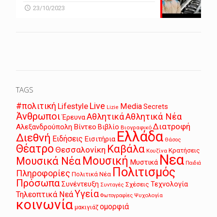
23/10/2023
TAGS
Live
#πολιτική
Lifestyle
Media
Secrets
Lizie
Άνθρωποι
Αθλητικά
Αθλητικά Νέα
Έρευνα
Διατροφή
Αλεξανδρούπολη
Βίντεο
Βιβλίο
Βιογραφικό
Ελλάδα
Διεθνή
Ειδήσεις
Εισιτήρια
Θάσος
Θέατρο
Καβάλα
Θεσσαλονίκη
Κρατήσεις
Κουζίνα
Νεα
Μουσική
Μουσικά Νέα
Μυστικά
Παιδιά
Πολιτισμός
Πληροφορίες
Πολιτικά Νέα
Πρόσωπα
Συνέντευξη
Τεχνολογία
Σχέσεις
Συνταγές
Υγεία
Τηλεοπτικά Νεά
Ψυχολογία
Φωτογραφίες
κοινωνία
ομορφιά
μακιγιάζ