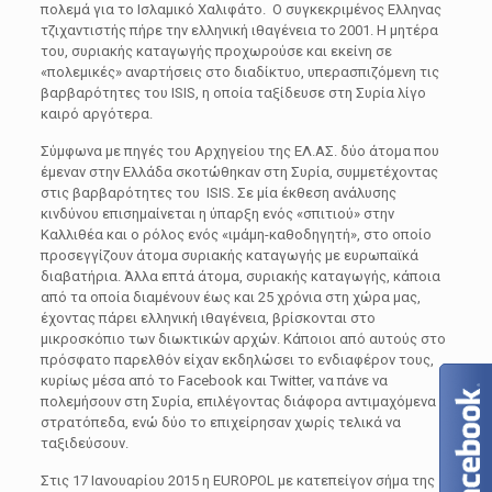
πολεμά για το Ισλαμικό Χαλιφάτο. Ο συγκεκριμένος Ελληνας
τζιχαντιστής πήρε την ελληνική ιθαγένεια το 2001. Η μητέρα
του, συριακής καταγωγής προχωρούσε και εκείνη σε
«πολεμικές» αναρτήσεις στο διαδίκτυο, υπερασπιζόμενη τις
βαρβαρότητες του ISIS, η οποία ταξίδευσε στη Συρία λίγο
καιρό αργότερα.
Σύμφωνα με πηγές του Αρχηγείου της ΕΛ.ΑΣ. δύο άτομα που
έμεναν στην Ελλάδα σκοτώθηκαν στη Συρία, συμμετέχοντας
στις βαρβαρότητες του ISIS. Σε μία έκθεση ανάλυσης
κινδύνου επισημαίνεται η ύπαρξη ενός «σπιτιού» στην
Καλλιθέα και ο ρόλος ενός «ιμάμη-καθοδηγητή», στο οποίο
προσεγγίζουν άτομα συριακής καταγωγής με ευρωπαϊκά
διαβατήρια. Άλλα επτά άτομα, συριακής καταγωγής, κάποια
από τα οποία διαμένουν έως και 25 χρόνια στη χώρα μας,
έχοντας πάρει ελληνική ιθαγένεια, βρίσκονται στο
μικροσκόπιο των διωκτικών αρχών. Κάποιοι από αυτούς στο
πρόσφατο παρελθόν είχαν εκδηλώσει το ενδιαφέρον τους,
κυρίως μέσα από το Facebook και Twitter, να πάνε να
πολεμήσουν στη Συρία, επιλέγοντας διάφορα αντιμαχόμενα
στρατόπεδα, ενώ δύο το επιχείρησαν χωρίς τελικά να
ταξιδεύσουν.
Στις 17 Ιανουαρίου 2015 η EUROPOL με κατεπείγον σήμα της