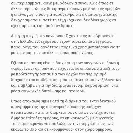
συμπεριλαμβάνει κοινή μεθοδολογία συνομιλίας όπως σε
άλλες περιπτώσεις διαπραγματεύσεων με δράστες ομηριών
ή απαγωγών, όπως για παράδειγμα ότι ο διαπραγματευτής
δεν χρησιμοποιεί ποτέ τη λέξη «όχι» και δεν δίνει χωρίς να
έχει πάρει κάτι και από τον δράστη.
Αυτή τη στιγμή, «εν υπνώσει» τζιχαντιστές που βρίσκονται
στην Ελλάδα ενδεχομένως έχουν πάρει κάποια έγγραφα
παραμονής, που αργότερα μπορεί να χρησιμοποιήσουν για τη
μετακίνησή τους σε άλλες ευρωπαϊκές χώρες
Εξίσου σημαντική είναι η διαχείριση των συγγενών ομήρων ή
«κρυμμένων» ομήρων που έρχονται σε επικοινωνία μαζί τους,
με πρώτιστη προσπάθεια των αρχών τον περιορισμό
διάχυσης του αισθήματος τρόπου, πανικού και ανεξέλεγκτων
και επιβλαβών για την διαπραγμάτευση, πληροφοριών, στα
μέσα κοινωνικής δικτύωσης και στα ΜΜΕ.
Όπως αποκαλύφθηκε κατά τη διάρκεια του εκπαιδευτικού
προγράμματος της αστυνομικής άσκησης υπήρχαν
περιπτώσεις κατά τη διάρκεια των οποίων οι τζιχανιστές
άφησαν επίτηδες ομήρους, να επικοινωνούν με συγγενείς
τους προκειμένου να προβάλλουν την ενέργειά τους, ενώ
έκαναν το ίδιο και σε «κρυμμένους» στον χώρο ομήρους,