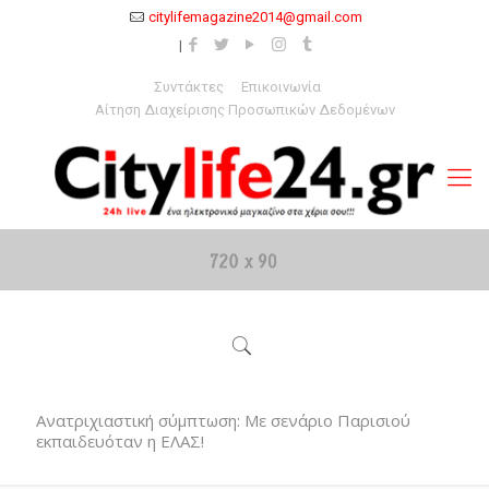
citylifemagazine2014@gmail.com
Συντάκτες
Επικοινωνία
Αίτηση Διαχείρισης Προσωπικών Δεδομένων
Ανατριχιαστική σύμπτωση: Με σενάριο Παρισιού
εκπαιδευόταν η ΕΛΑΣ!