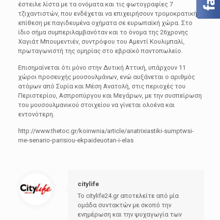
έστειλε λίστα με τα ονόματα και τις φωτογραφίες 7
τζιχαντιστών, που ενδέχεται να επιχειρήσουν τρομοκρατική
επίθεση με παγιδευμένα οχήματα σε ευρωπαϊκή χώρα. Στο
ίδιο σήμα συμπεριλαμβανόταν και το όνομα της 26χρονης
Χαγιάτ Μπουμεντιέν, συντρόφου του Αμεντί Κουλιμπαλί,
πρωταγωνιστή της ομηρίας στο εβραϊκό παντοπωλείο.
Επισημαίνεται ότι μόνο στην Δυτική Αττική, υπάρχουν 11
χώροι προσευχής μουσουλμάνων, ενώ αυξάνεται ο αριθμός
ατόμων από Συρία και Μέση Ανατολή, στις περιοχές του
Περιστερίου, Ασπροπύργου και Μεγάρων, με την συσπείρωση
του μουσουλμανικού στοιχείου να γίνεται ολοένα και
εντονότερη.
http://www.thetoc.gr/koinwnia/article/anatrixiastiki-sumptwsi-
me-senario-parisiou-ekpaideuotan-i-elas
citylife
Το citylife24.gr αποτελείτε από μία
ομάδα συντακτών με σκοπό την
ενημέρωση και την ψυχαγωγία των