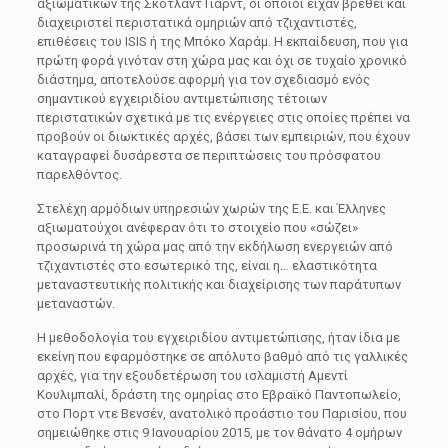
αξιωματικών της Σκότλαντ Γιάρντ, οι οποίοι είχαν βρεθεί και
διαχειριστεί περιστατικά ομηριών από τζιχαντιστές,
επιθέσεις του ISIS ή της Μπόκο Χαράμ. Η εκπαίδευση, που για
πρώτη φορά γινόταν στη χώρα μας και όχι σε τυχαίο χρονικό
διάστημα, αποτελούσε αφορμή για τον σχεδιασμό ενός
σημαντικού εγχειριδίου αντιμετώπισης τέτοιων
περιστατικών σχετικά με τις ενέργειες στις οποίες πρέπει να
προβούν οι διωκτικές αρχές, βάσει των εμπειριών, που έχουν
καταγραφεί δυσάρεστα σε περιπτώσεις του πρόσφατου
παρελθόντος.
Στελέχη αρμόδιων υπηρεσιών χωρών της Ε.Ε. και Έλληνες
αξιωματούχοι ανέφεραν ότι το στοιχείο που «σώζει»
προσωρινά τη χώρα μας από την εκδήλωση ενεργειών από
τζιχαντιστές στο εσωτερικό της, είναι η… ελαστικότητα
μεταναστευτικής πολιτικής και διαχείρισης των παράτυπων
μεταναστών.
Η μεθοδολογία του εγχειριδίου αντιμετώπισης, ήταν ίδια με
εκείνη που εφαρμόστηκε σε απόλυτο βαθμό από τις γαλλικές
αρχές, για την εξουδετέρωση του ισλαμιστή Αμεντί
Κουλιμπαλί, δράστη της ομηρίας στο Εβραϊκό Παντοπωλείο,
στο Πορτ ντε Βενσέν, ανατολικό προάστιο του Παρισίου, που
σημειώθηκε στις 9 Ιανουαρίου 2015, με τον θάνατο 4 ομήρων