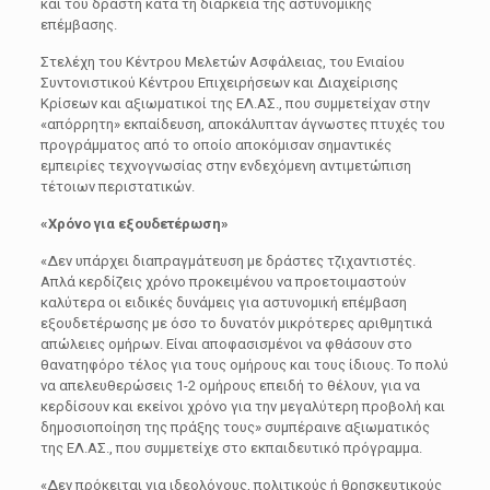
και του δράστη κατά τη διάρκεια της αστυνομικής
επέμβασης.
Στελέχη του Κέντρου Μελετών Ασφάλειας, του Ενιαίου
Συντονιστικού Κέντρου Επιχειρήσεων και Διαχείρισης
Κρίσεων και αξιωματικοί της ΕΛ.ΑΣ., που συμμετείχαν στην
«απόρρητη» εκπαίδευση, αποκάλυπταν άγνωστες πτυχές του
προγράμματος από το οποίο αποκόμισαν σημαντικές
εμπειρίες τεχνογνωσίας στην ενδεχόμενη αντιμετώπιση
τέτοιων περιστατικών.
«Χρόνο για εξουδετέρωση»
«Δεν υπάρχει διαπραγμάτευση με δράστες τζιχαντιστές.
Απλά κερδίζεις χρόνο προκειμένου να προετοιμαστούν
καλύτερα οι ειδικές δυνάμεις για αστυνομική επέμβαση
εξουδετέρωσης με όσο το δυνατόν μικρότερες αριθμητικά
απώλειες ομήρων. Είναι αποφασισμένοι να φθάσουν στο
θανατηφόρο τέλος για τους ομήρους και τους ίδιους. Το πολύ
να απελευθερώσεις 1-2 ομήρους επειδή το θέλουν, για να
κερδίσουν και εκείνοι χρόνο για την μεγαλύτερη προβολή και
δημοσιοποίηση της πράξης τους» συμπέραινε αξιωματικός
της ΕΛ.ΑΣ., που συμμετείχε στο εκπαιδευτικό πρόγραμμα.
«Δεν πρόκειται για ιδεολόγους, πολιτικούς ή θρησκευτικούς