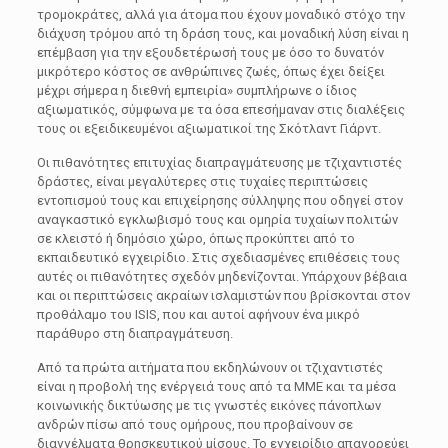
τρομοκράτες, αλλά για άτομα που έχουν μοναδικό στόχο την
διάχυση τρόμου από τη δράση τους, και μοναδική λύση είναι η
επέμβαση για την εξουδετέρωσή τους με όσο το δυνατόν
μικρότερο κόστος σε ανθρώπινες ζωές, όπως έχει δείξει
μέχρι σήμερα η διεθνή εμπειρία» συμπλήρωνε ο ίδιος
αξιωματικός, σύμφωνα με τα όσα επεσήμαναν στις διαλέξεις
τους οι εξειδικευμένοι αξιωματικοί της Σκότλαντ Γιάρντ.
Οι πιθανότητες επιτυχίας διαπραγμάτευσης με τζιχαντιστές
δράστες, είναι μεγαλύτερες στις τυχαίες περιπτώσεις
εντοπισμού τους και επιχείρησης σύλληψης που οδηγεί στον
αναγκαστικό εγκλωβισμό τους και ομηρία τυχαίων πολιτών
σε κλειστό ή δημόσιο χώρο, όπως προκύπτει από το
εκπαιδευτικό εγχειρίδιο. Στις σχεδιασμένες επιθέσεις τους
αυτές οι πιθανότητες σχεδόν μηδενίζονται. Υπάρχουν βέβαια
και οι περιπτώσεις ακραίων ισλαμιστών που βρίσκονται στον
προθάλαμο του ISIS, που και αυτοί αφήνουν ένα μικρό
παράθυρο στη διαπραγμάτευση.
Από τα πρώτα αιτήματα που εκδηλώνουν οι τζιχαντιστές
είναι η προβολή της ενέργειά τους από τα ΜΜΕ και τα μέσα
κοινωνικής δικτύωσης με τις γνωστές εικόνες πάνοπλων
ανδρών πίσω από τους ομήρους, που προβαίνουν σε
διαγγέλματα θρησκευτικού μίσους. Το εγχειρίδιο απαγορεύει