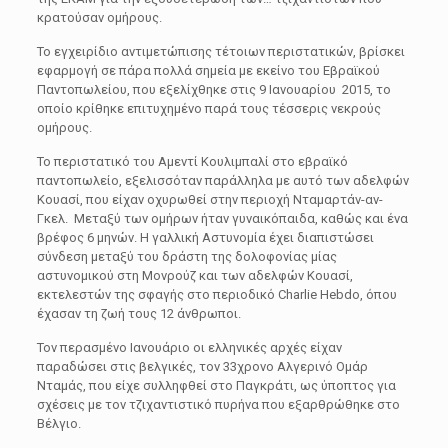
κρατούσαν ομήρους.
Το εγχειρίδιο αντιμετώπισης τέτοιων περιστατικών, βρίσκει
εφαρμογή σε πάρα πολλά σημεία με εκείνο του Εβραϊκού
Παντοπωλείου, που εξελίχθηκε στις 9 Ιανουαρίου 2015, το
οποίο κρίθηκε επιτυχημένο παρά τους τέσσερις νεκρούς
ομήρους.
Το περιστατικό του Αμεντί Κουλιμπαλί στο εβραϊκό
παντοπωλείο, εξελισσόταν παράλληλα με αυτό των αδελφών
Κουασί, που είχαν οχυρωθεί στην περιοχή Νταμαρτάν-αν-
Γκελ. Mεταξύ των ομήρων ήταν γυναικόπαιδα, καθώς και ένα
βρέφος 6 μηνών. Η γαλλική Αστυνομία έχει διαπιστώσει
σύνδεση μεταξύ του δράστη της δολοφονίας μίας
αστυνομικού στη Μονρούζ και των αδελφών Κουασί,
εκτελεστών της σφαγής στο περιοδικό Charlie Hebdo, όπου
έχασαν τη ζωή τους 12 άνθρωποι.
Τον περασμένο Ιανουάριο οι ελληνικές αρχές είχαν
παραδώσει στις βελγικές, τον 33χρονο Αλγερινό Ομάρ
Νταμάς, που είχε συλληφθεί στο Παγκράτι, ως ύποπτος για
σχέσεις με τον τζιχαντιστικό πυρήνα που εξαρθρώθηκε στο
Βέλγιο.