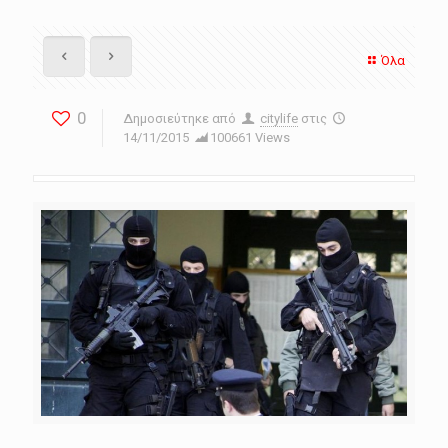
Όλα
0
Δημοσιεύτηκε από
citylife
στις
14/11/2015
100661 Views