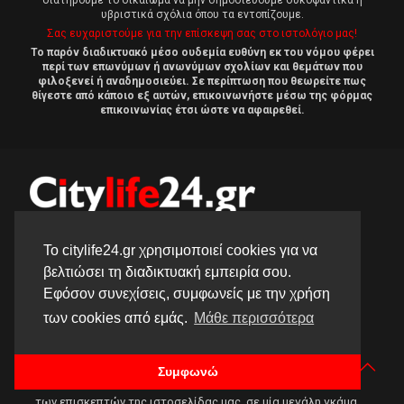
υβριστικά σχόλια όπου τα εντοπίζουμε.
Σας ευχαριστούμε για την επίσκεψη σας στο ιστολόγιο μας!
Το παρόν διαδικτυακό μέσο ουδεμία ευθύνη εκ του νόμου φέρει
περί των επωνύμων ή ανωνύμων σχολίων και θεμάτων που
φιλοξενεί ή αναδημοσιεύει. Σε περίπτωση που θεωρείτε πως
θίγεστε από κάποιο εξ αυτών, επικοινωνήστε μέσω της φόρμας
επικοινωνίας έτσι ώστε να αφαιρεθεί.
Το citylife24.gr χρησιμοποιεί cookies για να
βελτιώσει τη διαδικτυακή εμπειρία σου.
Εφόσον συνεχίσεις, συμφωνείς με την χρήση
των cookies από εμάς.
Μάθε περισσότερα
Λίγα λόγια για εμάς
Σκοπός της ομάδας συντακτών μας είναι η ενημέρωση και η
ψυχαγωγία..
Συμφωνώ
..των επισκεπτών της ιστοσελίδας μας, σε μία μεγάλη γκάμα