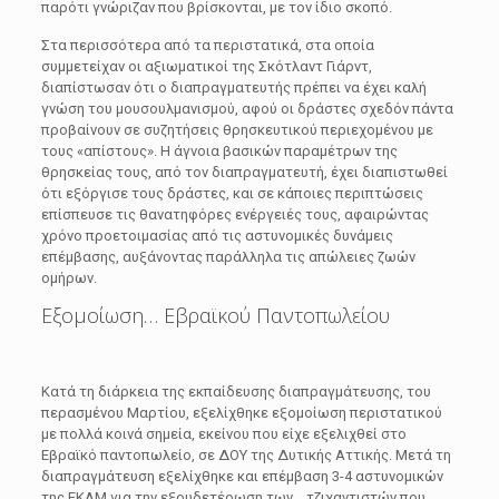
παρότι γνώριζαν που βρίσκονται, με τον ίδιο σκοπό.
Στα περισσότερα από τα περιστατικά, στα οποία
συμμετείχαν οι αξιωματικοί της Σκότλαντ Γιάρντ,
διαπίστωσαν ότι ο διαπραγματευτής πρέπει να έχει καλή
γνώση του μουσουλμανισμού, αφού οι δράστες σχεδόν πάντα
προβαίνουν σε συζητήσεις θρησκευτικού περιεχομένου με
τους «απίστους». Η άγνοια βασικών παραμέτρων της
θρησκείας τους, από τον διαπραγματευτή, έχει διαπιστωθεί
ότι εξόργισε τους δράστες, και σε κάποιες περιπτώσεις
επίσπευσε τις θανατηφόρες ενέργειές τους, αφαιρώντας
χρόνο προετοιμασίας από τις αστυνομικές δυνάμεις
επέμβασης, αυξάνοντας παράλληλα τις απώλειες ζωών
ομήρων.
Εξομοίωση… Εβραϊκού Παντοπωλείου
Κατά τη διάρκεια της εκπαίδευσης διαπραγμάτευσης, του
περασμένου Μαρτίου, εξελίχθηκε εξομοίωση περιστατικού
με πολλά κοινά σημεία, εκείνου που είχε εξελιχθεί στο
Εβραϊκό παντοπωλείο, σε ΔΟΥ της Δυτικής Αττικής. Μετά τη
διαπραγμάτευση εξελίχθηκε και επέμβαση 3-4 αστυνομικών
της ΕΚΑΜ για την εξουδετέρωση των… τζιχαντιστών που