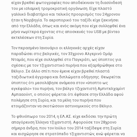
είχαν βρεθεί φωτογραφίες που αποδείκνυαν τη διασύνδεσή
του με ισλαμική τρομοκρατική οργάνωση. Είχε πλαστό
γαλλικό διαβατήριο και τελικός προορισμός του 24χρονου
ήταν η Νορβηγία. Το αεροπορικό του ταξίδι είχε ξεκινήσει
από την Ελλάδα, όπως και ενός ακόμη που είχε συλληφθεί ένα
μήνα νωρίτερα έχοντας στις αποσκευές του USB με βίντεο
εκτελέσεων στη Συρία.
Τον περασμένο Ιανουάριο οι ελληνικές αρχές είχαν
παραδώσει στις βελγικές, τον 33χρονο Αλγερινό Ομάρ
Νταμάς, που είχε συλληφθεί στο Παγκράτι, ως ύποπτος για
σχέσεις με τον τζιχαντιστικό πυρήνα που εξαρθρώθηκε στο
Βέλγιο. Σε άλλο σπίτι που έμενε είχαν βρεθεί πλαστά
ταξιδιωτικά έγγραφα και διπλώματα οδήγησης. Θεωρείται
ύποπτος ότι μεσολάβησε ανάμεσα στον «ύποπτο ως
εγκέφαλο» του πυρήνα, τον βέλγο τζιχαντιστή Αμπντελχαμίντ
Αμπααούντ, ο οποίος φέρεται ότι έφθασε στην Ελλάδα αφού
πολέμησε στη Συρία, και τα μέλη του πυρήνα που
ετοιμάζονταν να σκοτώσουν αστυνομικούς στο Βέλγιο.
Το φθινόπωρο του 2014, η ΕΛ.ΑΣ. είχε εκδόσει την πρώτη
απαγόρευση Έλληνα τζιχαντιστή. Αφορούσε τον 28χρονο
σήμερα άνδρα, που τον Ιούλιο του 2014 ταξίδεψε στη Συρία
και εισχώρησε σε στρατόπεδο τζιχαντιστών, ενώ φέρεται να