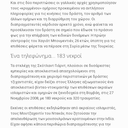
Και στις δύο περιπτώσεις οι γαλλικές αρχές χρησιμοποίησαν
τους «κρυμμένου» ομήρους προκειμένου να αντλήσουν
πληροφορίες για τις κινήσεις του δράστη, τον αριθμό των
άλλων ομήρων και τη διαρρύθμιση του χώρου. Οι
διαπραγματευτές κέρδισαν αρκετό χρόνο, ενώ φαίνεται να
προσέλκυσαν τον δράστη σε σημείο που έδωσε το πράσινο
φως για την επέμβαση των ειδικών δυνάμεων. Η πρώην
σύντροφός του Χαγιάτ Μπουμεντιέν, 26 ετών, ύποπτη για τις
επιθέσεις φέρεται να πέρασε στη Συρία μέσω της Τουρκίας.
Ένα τηλεφώνημα… 183 νεκροί
Τα στελέχη της Σκότλαντ Γιάρντ, πλούσιοι σε δυσάρεστες
εμπειρίες και αποκλειστικά απασχολούμενοι στη
διαπραγμάτευση και χειρισμό περιστατικών με δράστες
τζιχαντιστές, είχαν δείξει στους Έλληνες αξιωματικούς ένα
αποκλειστικό βίντεο-ντοκιμαντέρ των επιθέσεων ακραίων
ισλαμιστών και ομηριών σε ξενοδοχεία στη Βομβάη, στις 27
Νοεμβρίου 2008, με 183 νεκρούς και 320 τραυματίες.
Εκείνες οι επιθέσεις εκδηλώθηκαν από ακραίους ισλαμιστές,
τους Μουτζαχεντίν του Ντεκάν, που ζητούσαν την
απελευθέρωση των μουσουλμάνων κρατουμένων στην Ινδία.
Είχαν αφήσει κάποια περιθώρια διαπραγμάτευσης για την