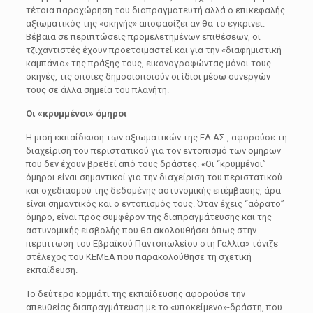
τέτοια παραχώρηση του διαπραγματευτή αλλά ο επικεφαλής
αξιωματικός της «σκηνής» αποφασίζει αν θα το εγκρίνει.
Βέβαια σε περιπτώσεις προμελετημένων επιθέσεων, οι
τζιχαντιστές έχουν προετοιμαστεί και για την «διαφημιστική
καμπάνια» της πράξης τους, εικονογραφώντας μόνοι τους
σκηνές, τις οποίες δημοσιοποιούν οι ίδιοι μέσω συνεργών
τους σε άλλα σημεία του πλανήτη.
Οι «κρυμμένοι» όμηροι
Η μισή εκπαίδευση των αξιωματικών της ΕΛ.ΑΣ., αφορούσε τη
διαχείριση του περιστατικού για τον εντοπισμό των ομήρων
που δεν έχουν βρεθεί από τους δράστες. «Οι “κρυμμένοι”
όμηροι είναι σημαντικοί για την διαχείριση του περιστατικού
και σχεδιασμού της δεδομένης αστυνομικής επέμβασης, άρα
είναι σημαντικός και ο εντοπισμός τους. Όταν έχεις “αόρατο”
όμηρο, είναι προς συμφέρον της διαπραγμάτευσης και της
αστυνομικής εισβολής που θα ακολουθήσει όπως στην
περίπτωση του Εβραϊκού Παντοπωλείου στη Γαλλία» τόνιζε
στέλεχος του ΚΕΜΕΑ που παρακολούθησε τη σχετική
εκπαίδευση.
Το δεύτερο κομμάτι της εκπαίδευσης αφορούσε την
απευθείας διαπραγμάτευση με το «υποκείμενο»-δράστη, που