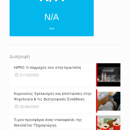
N/A
N/A
ΕΠΌΜΕΝΕΣ 4 ΜΈΡΕΣ
N/A
N/A
Διατροφή
N/A
N/A
HiPRO: Ο σύμμαχός σου στην πρωτεΐνη
N/A
N/A
21/10/2023
N/A
N/A
Powered by Forecast.io
Κορονοϊος: Εγκλεισμός και επιπτώσεις στην
Ψυχολογία & τις Διατροφικές Συνήθειες
02/06/2020
Τι μου προσφέρει ένας ντεκαφεϊνέ; της
Νικολέτας Τζημαγιώργη