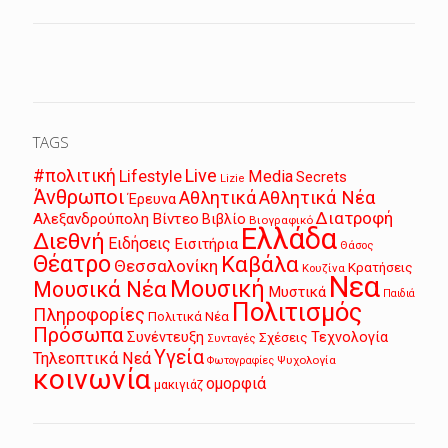
TAGS
Live
#πολιτική
Lifestyle
Media
Secrets
Lizie
Άνθρωποι
Αθλητικά
Αθλητικά Νέα
Έρευνα
Διατροφή
Αλεξανδρούπολη
Βίντεο
Βιβλίο
Βιογραφικό
Ελλάδα
Διεθνή
Ειδήσεις
Εισιτήρια
Θάσος
Θέατρο
Καβάλα
Θεσσαλονίκη
Κρατήσεις
Κουζίνα
Νεα
Μουσική
Μουσικά Νέα
Μυστικά
Παιδιά
Πολιτισμός
Πληροφορίες
Πολιτικά Νέα
Πρόσωπα
Συνέντευξη
Τεχνολογία
Σχέσεις
Συνταγές
Υγεία
Τηλεοπτικά Νεά
Ψυχολογία
Φωτογραφίες
κοινωνία
ομορφιά
μακιγιάζ