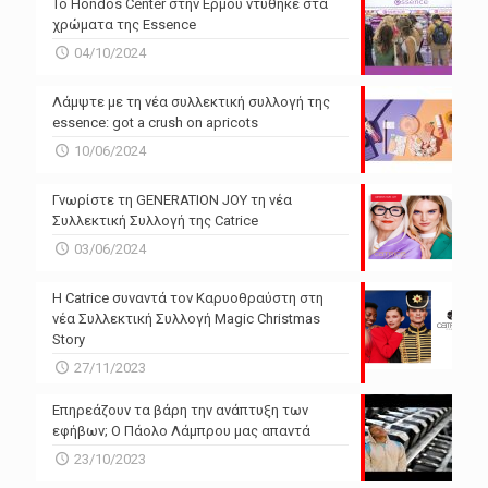
Το Hondos Center στην Ερμού ντύθηκε στα
χρώματα της Essence
04/10/2024
Λάμψτε με τη νέα συλλεκτική συλλογή της
essence: got a crush on apricots
10/06/2024
Γνωρίστε τη GENERATION JOY τη νέα
Συλλεκτική Συλλογή της Catrice
03/06/2024
Η Catrice συναντά τον Καρυοθραύστη στη
νέα Συλλεκτική Συλλογή Magic Christmas
Story
27/11/2023
Επηρεάζουν τα βάρη την ανάπτυξη των
εφήβων; Ο Πάολο Λάμπρου μας απαντά
23/10/2023