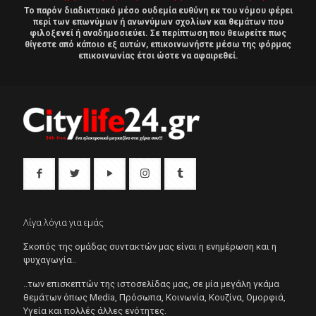
Το παρόν διαδικτυακό μέσο ουδεμία ευθύνη εκ του νόμου φέρει
περί των επωνύμων ή ανωνύμων σχολίων και θεμάτων που
φιλοξενεί ή αναδημοσιεύει. Σε περίπτωση που θεωρείτε πως
θίγεστε από κάποιο εξ αυτών, επικοινωνήστε μέσω της φόρμας
επικοινωνίας έτσι ώστε να αφαιρεθεί.
Λίγα λόγια για εμάς
Σκοπός της ομάδας συντακτών μας είναι η ενημέρωση και η
ψυχαγωγία..
..των επισκεπτών της ιστοσελίδας μας, σε μία μεγάλη γκάμα
θεμάτων όπως Μedia, Πρόσωπα, Κοινωνία, Κουζίνα, Ομορφιά,
Υγεία και πολλές άλλες ενότητες.