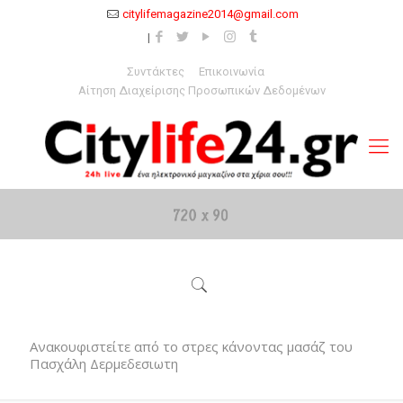
citylifemagazine2014@gmail.com
Συντάκτες
Επικοινωνία
Αίτηση Διαχείρισης Προσωπικών Δεδομένων
Ανακουφιστείτε από το στρες κάνοντας μασάζ του
Πασχάλη Δερμεδεσιωτη