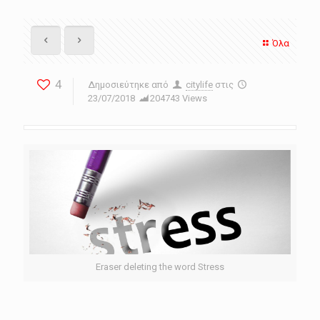
Όλα
4
Δημοσιεύτηκε από
citylife
στις
23/07/2018
204743 Views
Eraser deleting the word Stress