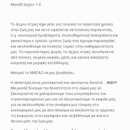
Μασάζ-άγχος 1-0
Το άγχος-στρες έχει μπει για τα καλά τα τελευταία χρόνια
στην ζωή μας και αυτό οφείλεται σε πολλούς παράγοντες,
π.χ. οικονομικά προβλήματα, συναισθηματική ανασφάλεια και
γενικότερα ο τρελός τρόπος ζωής που έχουμε παρασυρθεί
και ακολουθούμε σε πολλούς τομείς στην καθημερινότητα
μας. Τις περισσότερες φορές το άγχος-στρες συνοδεύεται
από πόνους, αυχένα ,κεφάλι, μέση ,και γενικά ανεξήγητη
κούραση και μορφές κατάθλιψης.
Μπορεί το ΜΑΣΑΖ να μας βοηθήσει;;
Η απάντηση είναι μονολεκτική και ακούγεται δυνατά….
ΝΑΙ!!!
Με μασάζ δίνουμε την δυνατότητα στο σώμα μας να
ξεκουραστεί να χαλαρώσουμε τους κουρασμένους και
στρεσσαρισμενους μυς και να οξυγονώσουμε το κεφάλι μας,
για να ακολουθήσει στην συνέχεια μια τόνωση στο
κυκλοφορικό μας με αποτέλεσμα να αυξάνονται οι ορμόνες
τις ευφορίας στον εγκέφαλο και να βλέπουμε με ένα πιο
θετικό μάτι την ζωή μας.