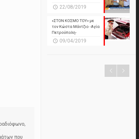
22/08/2019
«ΣΤΟΝ ΚΟΣΜΟ ΤΟΥ» με
τον Κώστα Μάντζιο -Αγία
Πετρούπολη-
09/04/2019
 ραδιόφωνο,
ν
εμάτων που