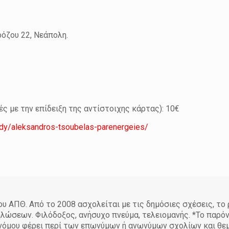
όζου 22, Νεάπολη.
ητές με την επίδειξη της αντίστοιχης κάρτας): 10€
edy/aleksandros-tsoubelas-parenergeies/
 ΑΠΘ. Από το 2008 ασχολείται με τις δημόσιες σχέσεις, το
ηλώσεων. Φιλόδοξος, ανήσυχο πνεύμα, τελειομανής. *Το παρό
υ νόμου φέρει περί των επωνύμων ή ανωνύμων σχολίων και θ