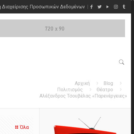
η Διαχείρισης Προσωπικών Δεδομένων
Αρχική
Blog
Πολιτισμός
Θέατρο
Αλέξανδρος Τσουβέλας «Παρενέργειες»
Όλα