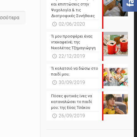
και επιπτώσεις στην
Ψυχολογία & τις
Διατροφικές Συνήθειες
ισσότερα
02/06/2020
Τι μου προσφέρει ένας
ντεκαφεϊνέ; της
Νικολέτας Τζημαγιώργη
22/12/2019
Τι κολατσιό να δώσω στο
παιδί μου;
30/09/2019
Πόσες φυτικές ίνες να
καταναλώσει το παιδί
μου; της Εύας Τσάκου
26/09/2019