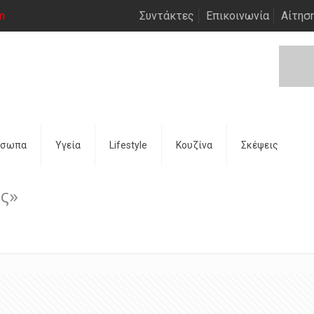
m
Συντάκτες
Επικοινωνία
Αίτησ
όσωπα
Υγεία
Lifestyle
Κουζίνα
Σκέψεις
ς»