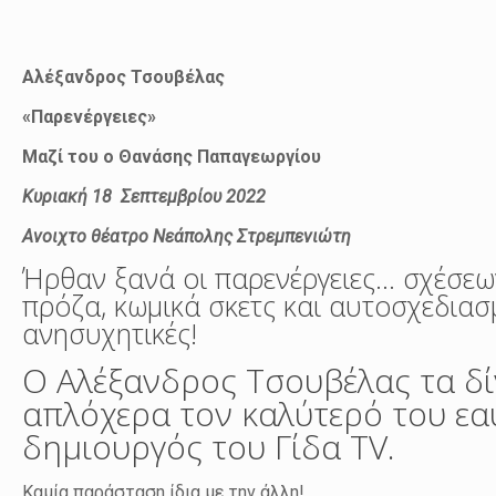
Αλέξανδρος Τσουβέλας
«Παρενέργειες»
Μαζί του ο Θανάσης Παπαγεωργίου
Κυριακή 18 Σεπτεμβρίου 2022
Ανοιχτο θέατρο Νεάπολης Στρεμπενιώτη
Ήρθαν ξανά οι παρενέργειες… σχέσεω
πρόζα, κωμικά σκετς και αυτοσχεδιασ
ανησυχητικές!
Ο Αλέξανδρος Τσουβέλας τα δίν
απλόχερα τον καλύτερό του εα
δημιουργός του Γίδα TV.
Καμία παράσταση ίδια με την άλλη!