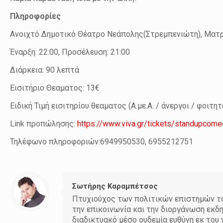
Πληροφορίες
Ανοιχτό Δημοτικό Θέατρο Νεάπολης(Στρεμπενιώτη), Ματρ
Έναρξη: 22:00, Προσέλευση: 21:00
Διάρκεια: 90 λεπτά
Εισιτήριο Θεαματος: 13€
Ειδική Τιμή εισιτηρίου θεαματος (Α.με.Α. / άνεργοι / φοιτ
Link προπώλησης:
https://www.viva.gr/tickets/standupcom
Τηλέφωνο πληροφοριών:6949950530, 6955212751
Σωτήρης Καραμπέτσος
Πτυχιούχος των πολιτικών επιστημών του
την επικοινωνία και την διοργάνωση εκδ
διαδικτυακό μέσο ουδεμία ευθύνη εκ το