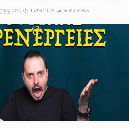
έτσος
στις
15/09/2022
58520 Views