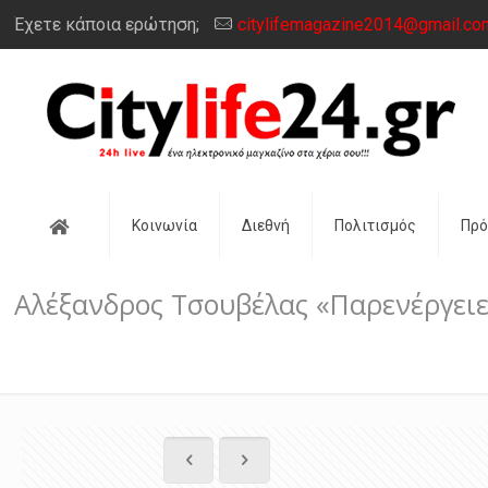
Έχετε κάποια ερώτηση;
citylifemagazine2014@gmail.co
Αρχική
Κοινωνία
Διεθνή
Πολιτισμός
Πρ
Αλέξανδρος Τσουβέλας «Παρενέργειε