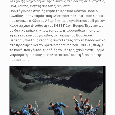
Σε εξέλιξη ο σχεδιασμός της διεθνούς περιοδείας σε Αυστραλία,
ΗΠΑ, Καναδά, Μεγάλη Βρετανία, Γερμανία
Πρωτόγνωρες στιγμές έζησε το Κρατικό Θέατρο Βορείου
Ελλάδος με την παράσταση «Alexander the Great. Rock Opera»
που έγραψε ο Κώστας Αθυρίδης και σκηνοθέτησε μαζί με τον
Καλλιτεχνικό Διευθυντή του ΚΘΒΕ Γιάννη Βούρο. Έχοντας ως
συνδετικό κρίκο την πρωτοπορία, η προσπάθεια -η οποία
έφερε ένα καινούργιο είδος στη σκηνή του Βασιλικού
Θεάτρου, πολλούς νεαρούς συντελεστές από τη Θεσσαλονίκη
στο προσκήνιο και το φρέσκο πρόσωπο του ΚΘΒΕ- εξέπληξε
το κοινό, που γέμισε 9 βραδιές το θέατρο, χαρίζοντας θερμό
χειροκρότημα στους συντελεστές καθ’ όλη τη διάρκεια της
παράστασης.