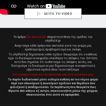
ΔΕΙΤΕ ΤΟ VIDEO
Τα άρθρα
δεν αποτελούν
απαραίτητα θέση της ομάδας του
citylife24.gr.
Αναρτούμε κάθε άρθρο που αποτελεί κατά την γνώμη μας
ερέθισμα προς προβληματισμό και σκέψη.
Tο citylife24.gr δημοσιεύει κάθε σχόλιο. Θεωρούμε ότι ο καθένας
έχει το δικαίωμα να εκφράζει ελεύθερα τις απόψεις του. Ωστόσο,
αυτό δεν σημαίνει ότι υιοθετούμε τις απόψεις αυτές, και
διατηρούμε το δικαίωμα να μην δημοσιεύουμε συκοφαντικά ή
υβριστικά σχόλια όπου τα εντοπίζουμε.
Σας ευχαριστούμε για την επίσκεψη σας στο ιστολόγιο μας!
Το παρόν διαδικτυακό μέσο ουδεμία ευθύνη εκ του νόμου φέρει
περί των επωνύμων ή ανωνύμων σχολίων και θεμάτων που
φιλοξενεί ή αναδημοσιεύει. Σε περίπτωση που θεωρείτε πως
θίγεστε από κάποιο εξ αυτών, επικοινωνήστε μέσω της φόρμας
επικοινωνίας έτσι ώστε να αφαιρεθεί.