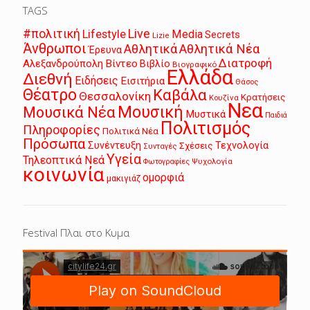
TAGS
Live
#πολιτική
Lifestyle
Media
Secrets
Lizie
Άνθρωποι
Αθλητικά
Αθλητικά Νέα
Έρευνα
Διατροφή
Αλεξανδρούπολη
Βίντεο
Βιβλίο
Βιογραφικό
Ελλάδα
Διεθνή
Ειδήσεις
Εισιτήρια
Θάσος
Θέατρο
Καβάλα
Θεσσαλονίκη
Κρατήσεις
Κουζίνα
Νεα
Μουσική
Μουσικά Νέα
Μυστικά
Παιδιά
Πολιτισμός
Πληροφορίες
Πολιτικά Νέα
Πρόσωπα
Συνέντευξη
Τεχνολογία
Σχέσεις
Συνταγές
Υγεία
Τηλεοπτικά Νεά
Ψυχολογία
Φωτογραφίες
κοινωνία
ομορφιά
μακιγιάζ
Festival Πλαι στο Κυμα