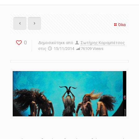
Όλα
0
Δημοσιεύτηκε από
Σωτήρης Καραμπέτσος
στις
15/11/2014
76109 Views