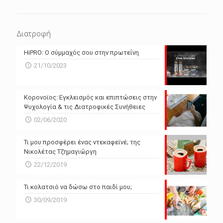
ΕΠΌΜΕΝΕΣ 4 ΜΈΡΕΣ
N/A
N/A
Διατροφή
N/A
N/A
HiPRO: Ο σύμμαχός σου στην πρωτεΐνη
N/A
N/A
21/10/2023
N/A
N/A
Powered by Forecast.io
Κορονοϊος: Εγκλεισμός και επιπτώσεις στην
Ψυχολογία & τις Διατροφικές Συνήθειες
02/06/2020
Τι μου προσφέρει ένας ντεκαφεϊνέ; της
Νικολέτας Τζημαγιώργη
22/12/2019
Τι κολατσιό να δώσω στο παιδί μου;
30/09/2019