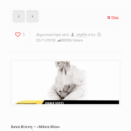
Όλα
1
Δημοσιεύτηκε από
citylife
στις
25/11/2018
83006 Views
Άννα Βίσση – «Μέσα Μου»