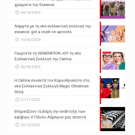
χρώματα της Essence
04/10/2024
Λάμψτε με τη νέα συλλεκτική συλλογή της
essence: got a crush on apricots
10/06/2024
Γνωρίστε τη GENERATION JOY τη νέα
Συλλεκτική Συλλογή της Catrice
03/06/2024
Η Catrice συναντά τον Καρυοθραύστη στη
νέα Συλλεκτική Συλλογή Magic Christmas
Story
27/11/2023
Επηρεάζουν τα βάρη την ανάπτυξη των
εφήβων; Ο Πάολο Λάμπρου μας απαντά
23/10/2023