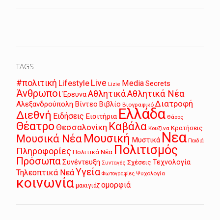
TAGS
Live
#πολιτική
Lifestyle
Media
Secrets
Lizie
Άνθρωποι
Αθλητικά
Αθλητικά Νέα
Έρευνα
Διατροφή
Αλεξανδρούπολη
Βίντεο
Βιβλίο
Βιογραφικό
Ελλάδα
Διεθνή
Ειδήσεις
Εισιτήρια
Θάσος
Θέατρο
Καβάλα
Θεσσαλονίκη
Κρατήσεις
Κουζίνα
Νεα
Μουσική
Μουσικά Νέα
Μυστικά
Παιδιά
Πολιτισμός
Πληροφορίες
Πολιτικά Νέα
Πρόσωπα
Συνέντευξη
Τεχνολογία
Σχέσεις
Συνταγές
Υγεία
Τηλεοπτικά Νεά
Ψυχολογία
Φωτογραφίες
κοινωνία
ομορφιά
μακιγιάζ