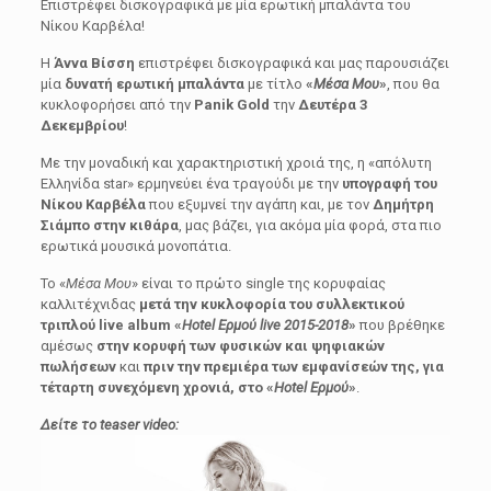
Επιστρέφει δισκογραφικά με μία ερωτική μπαλάντα του
Νίκου Καρβέλα!
Η
Άννα Βίσση
επιστρέφει δισκογραφικά και μας παρουσιάζει
μία
δυνατή ερωτική μπαλάντα
με τίτλο
«
Μέσα Μου
»
, που θα
κυκλοφορήσει από την
Panik Gold
την
Δευτέρα 3
Δεκεμβρίου
!
Με την μοναδική και χαρακτηριστική χροιά της, η «απόλυτη
Ελληνίδα star» ερμηνεύει ένα τραγούδι με την
υπογραφή του
Νίκου Καρβέλα
που εξυμνεί την αγάπη και, με τον
Δημήτρη
Σιάμπο στην κιθάρα
, μας βάζει, για ακόμα μία φορά, στα πιο
ερωτικά μουσικά μονοπάτια.
Το «
Μέσα Μου
» είναι το πρώτο single της κορυφαίας
καλλιτέχνιδας
μετά την κυκλοφορία του συλλεκτικού
τριπλού live album «
Hotel Ερμού live 2015-2018
»
που βρέθηκε
αμέσως
στην κορυφή των φυσικών και ψηφιακών
πωλήσεων
και
πριν την πρεμιέρα των εμφανίσεών της, για
τέταρτη συνεχόμενη χρονιά, στο «
Hotel Ερμού
»
.
Δείτε το teaser video: