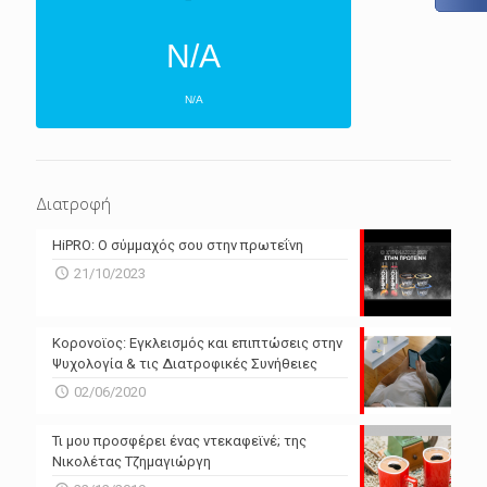
N/A
N/A
ΕΠΌΜΕΝΕΣ 4 ΜΈΡΕΣ
N/A
N/A
Διατροφή
N/A
N/A
HiPRO: Ο σύμμαχός σου στην πρωτεΐνη
N/A
N/A
21/10/2023
N/A
N/A
Powered by Forecast.io
Κορονοϊος: Εγκλεισμός και επιπτώσεις στην
Ψυχολογία & τις Διατροφικές Συνήθειες
02/06/2020
Τι μου προσφέρει ένας ντεκαφεϊνέ; της
Νικολέτας Τζημαγιώργη