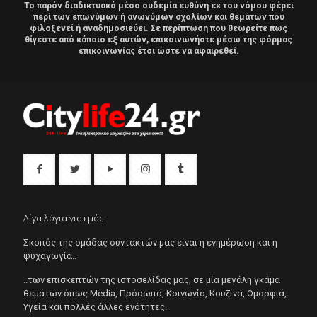
Το παρόν διαδικτυακό μέσο ουδεμία ευθύνη εκ του νόμου φέρει
περί των επωνύμων ή ανωνύμων σχολίων και θεμάτων που
φιλοξενεί ή αναδημοσιεύει. Σε περίπτωση που θεωρείτε πως
θίγεστε από κάποιο εξ αυτών, επικοινωνήστε μέσω της φόρμας
επικοινωνίας έτσι ώστε να αφαιρεθεί.
Λίγα λόγια για εμάς
Σκοπός της ομάδας συντακτών μας είναι η ενημέρωση και η
ψυχαγωγία..
..των επισκεπτών της ιστοσελίδας μας, σε μία μεγάλη γκάμα
θεμάτων όπως Μedia, Πρόσωπα, Κοινωνία, Κουζίνα, Ομορφιά,
Υγεία και πολλές άλλες ενότητες.