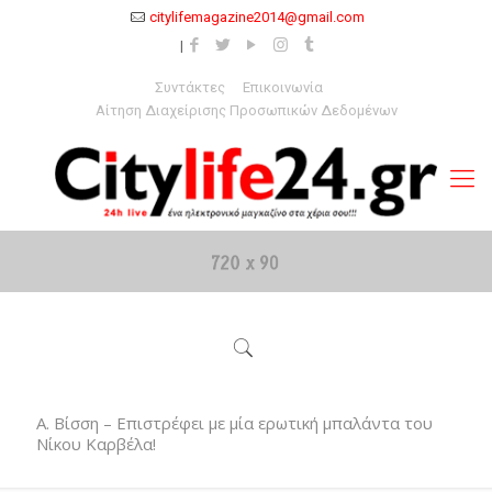
citylifemagazine2014@gmail.com
Συντάκτες
Επικοινωνία
Αίτηση Διαχείρισης Προσωπικών Δεδομένων
Α. Βίσση – Επιστρέφει με μία ερωτική μπαλάντα του
Νίκου Καρβέλα!