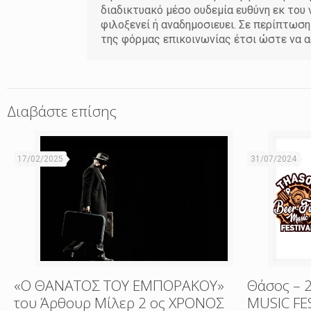
διαδικτυακό μέσο ουδεμία ευθύνη εκ το
φιλοξενεί ή αναδημοσιευει. Σε περίπτωσ
της φόρμας επικοινωνίας έτσι ώστε να α
Διαβάστε επίσης
17/02/2025
31/07/2024
«Ο ΘΑΝΑΤΟΣ ΤΟΥ ΕΜΠΟΡΑΚΟΥ»
Θάσος – 
του Άρθουρ Μίλερ 2 ος ΧΡΟΝΟΣ
MUSIC FE