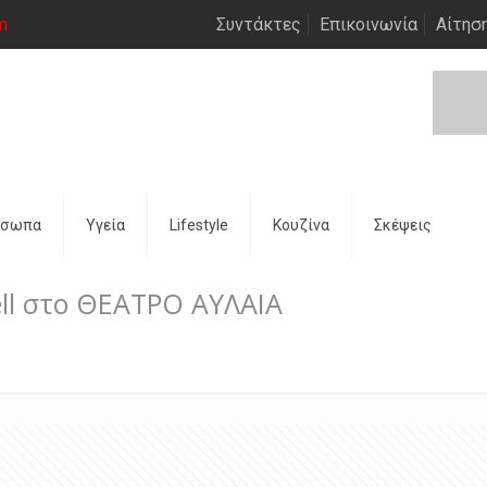
m
Συντάκτες
Επικοινωνία
Αίτησ
όσωπα
Υγεία
Lifestyle
Κουζίνα
Σκέψεις
ell στο ΘΕΑΤΡΟ ΑΥΛΑΙΑ