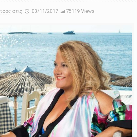
έτσος
στις
03/11/2017
75119 Views