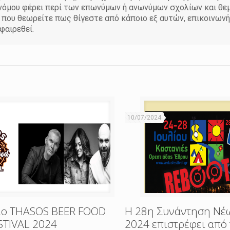
υ νόμου φέρει περί των επωνύμων ή ανωνύμων σχολίων και θ
η που θεωρείτε πως θίγεστε από κάποιο εξ αυτών, επικοινων
φαιρεθεί.
10/07/2024
2o THASOS BEER FOOD
Η 28η Συνάντηση Νέ
STIVAL 2024
2024 επιστρέφει από 