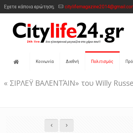
Έχετε κάποια ερώτηση;
citylifemagazine2014@gmail.co
Αρχική
Κοινωνία
Διεθνή
Πολιτισμός
Πρ
« ΣΙΡΛΕΫ ΒΑΛΕΝΤΆΙΝ» του Willy Russ