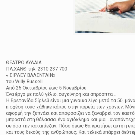
ΘΕΑΤΡΟ ΑΥΛΑΙΑ
ΠΛ.ΧΑΝΘ τηλ. 2310 237 700
« ΣΙΡΛΕΫ ΒΑΛΕΝΤΆΙΝ»
του Willy Russell
Από 25 Οκτωβρίου έως 5 Νοεμβρίου
Ένα έργο με πολύ γέλιο, συγκίνηση και απρόοπτα…
Η Βρετανίδα Σίρλεϋ είναι μια γυναίκα λίγο μετά τα 50, μά
η σχέση τους χάθηκε κάπου στην πορεία των χρόνων. Μόνη
αφορμή την ξυπνάει και αποφασίζει να ξαναβρεί τον εαυτό
μπροστά στη θάλασσα, ένα αγιόκλημα και μια …αναπάντεχη
σε όσα την καταπίεζαν. Πόσο όμως θα κρατήσει αυτή η επ
και τους δικούς της ανθρώπους; Και τελικά υπάρχει δεύτε