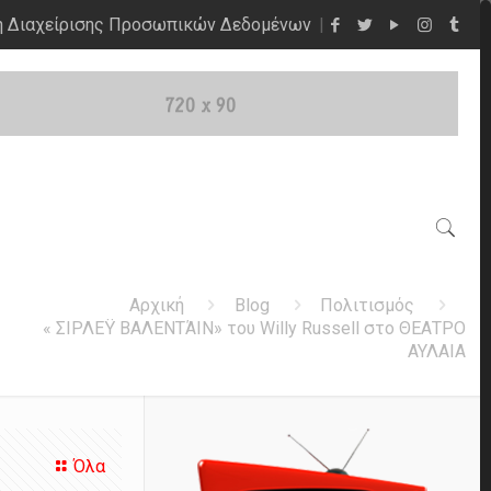
η Διαχείρισης Προσωπικών Δεδομένων
Αρχική
Blog
Πολιτισμός
« ΣΙΡΛΕΫ ΒΑΛΕΝΤΆΙΝ» του Willy Russell στο ΘΕΑΤΡΟ
ΑΥΛΑΙΑ
Όλα