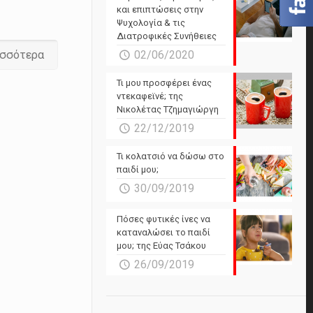
και επιπτώσεις στην
Ψυχολογία & τις
Διατροφικές Συνήθειες
ισσότερα
02/06/2020
Τι μου προσφέρει ένας
ντεκαφεϊνέ; της
Νικολέτας Τζημαγιώργη
22/12/2019
Τι κολατσιό να δώσω στο
παιδί μου;
30/09/2019
Πόσες φυτικές ίνες να
καταναλώσει το παιδί
μου; της Εύας Τσάκου
26/09/2019