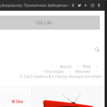
η Διαχείρισης Προσωπικών Δεδομένων
Αρχική
Blog
Πολιτισμός
Μουσική
O Ζακ Στεφάνου & o Γιάννης Βενιαμίν στη Θάσο
Όλα