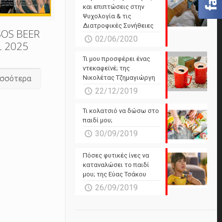
και επιπτώσεις στην
Ψυχολογία & τις
Διατροφικές Συνήθειες
SOS BEER
02/06/2020
L 2025
Τι μου προσφέρει ένας
ντεκαφεϊνέ; της
Νικολέτας Τζημαγιώργη
ισσότερα
22/12/2019
Τι κολατσιό να δώσω στο
παιδί μου;
30/09/2019
Πόσες φυτικές ίνες να
καταναλώσει το παιδί
μου; της Εύας Τσάκου
26/09/2019