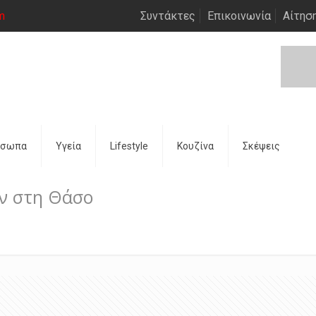
m
Συντάκτες
Επικοινωνία
Αίτησ
όσωπα
Υγεία
Lifestyle
Κουζίνα
Σκέψεις
ίν στη Θάσο