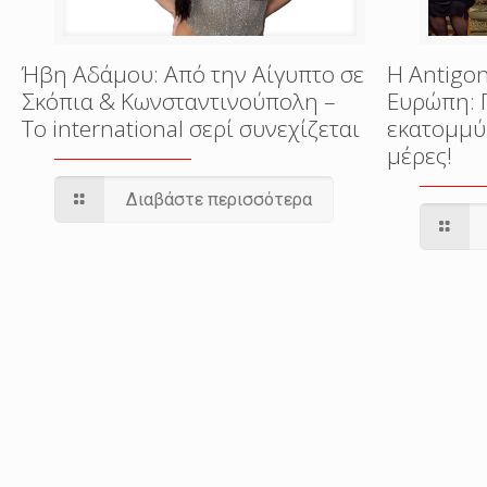
Ήβη Αδάμου: Από την Αίγυπτο σε
Η Antigon
Σκόπια & Κωνσταντινούπολη –
Ευρώπη: 
Το international σερί συνεχίζεται
εκατομμύ
μέρες!
Διαβάστε περισσότερα