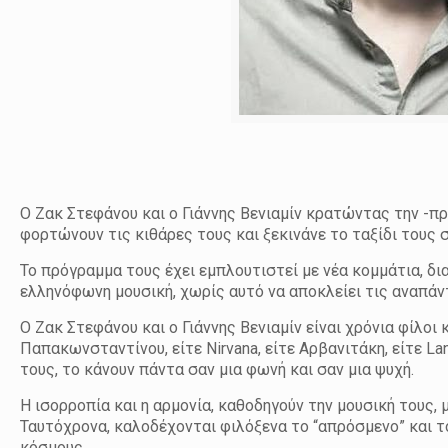
Ο Ζακ Στεφάνου και ο Γιάννης Βενιαμίν κρατώντας την -π
φορτώνουν τις κιθάρες τους και ξεκινάνε το ταξίδι τους 
Το πρόγραμμα τους έχει εμπλουτιστεί με νέα κομμάτια, δ
ελληνόφωνη μουσική, χωρίς αυτό να αποκλείει τις αναπάν
Ο Ζακ Στεφάνου και ο Γιάννης Βενιαμίν είναι χρόνια φίλοι
Παπακωνσταντίνου, είτε Nirvana, είτε Αρβανιτάκη, είτε La
τους, το κάνουν πάντα σαν μια φωνή και σαν μια ψυχή.
Η ισορροπία και η αρμονία, καθοδηγούν την μουσική τους, 
Ταυτόχρονα, καλοδέχονται φιλόξενα το “απρόσμενο” και τ
κόσμους.