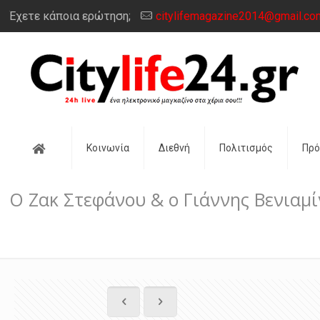
Έχετε κάποια ερώτηση;
citylifemagazine2014@gmail.co
Αρχική
Κοινωνία
Διεθνή
Πολιτισμός
Πρ
O Ζακ Στεφάνου & o Γιάννης Βενιαμ