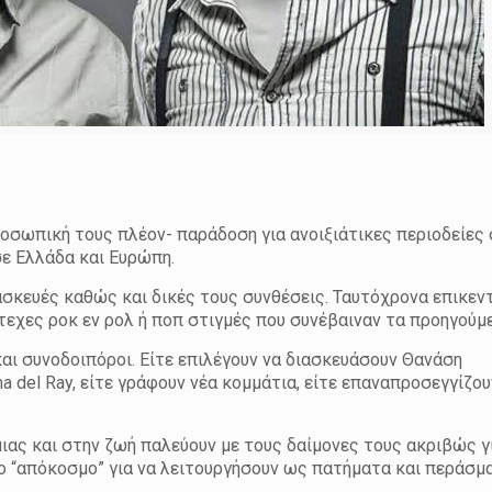
ροσωπική τους πλέον- παράδοση για ανοιξιάτικες περιοδείες 
σε Ελλάδα και Ευρώπη.
ιασκευές καθώς και δικές τους συνθέσεις. Ταυτόχρονα επικε
τεχες ροκ εν ρολ ή ποπ στιγμές που συνέβαιναν τα προηγούμε
 και συνοδοιπόροι. Είτε επιλέγουν να διασκευάσουν Θανάση
na del Ray, είτε γράφουν νέα κομμάτια, είτε επαναπροσεγγίζο
μιας και στην ζωή παλεύουν με τους δαίμονες τους ακριβώς γ
ο “απόκοσμο” για να λειτουργήσουν ως πατήματα και περάσμα