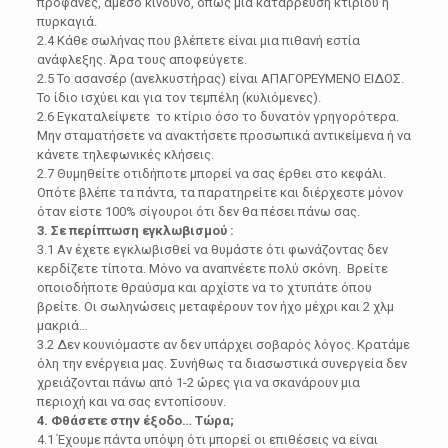
προφανές, άμεσο κίνδυνο, όπως μια κατάρρευση κτιρίου ή
πυρκαγιά.
2.4 Κάθε σωλήνας που βλέπετε είναι μια πιθανή εστία
ανάφλεξης. Άρα τους αποφεύγετε.
2.5 Το ασανσέρ (ανελκυστήρας) είναι ΑΠΑΓΟΡΕΥΜΕΝΟ ΕΙΔΟΣ.
Το ίδιο ισχύει και για τον τεμπέλη (κυλιόμενες).
2.6 Εγκαταλείψετε το κτίριο όσο το δυνατόν γρηγορότερα.
Μην σταματήσετε να ανακτήσετε προσωπικά αντικείμενα ή να
κάνετε τηλεφωνικές κλήσεις.
2.7 Θυμηθείτε οτιδήποτε μπορεί να σας έρθει στο κεφάλι.
Οπότε βλέπε τα πάντα, τα παρατηρείτε και διέρχεστε μόνον
όταν είστε 100% σίγουροι ότι δεν θα πέσει πάνω σας.
3. Σε περίπτωση εγκλωβισμού :
3.1 Αν έχετε εγκλωβισθεί να θυμάστε ότι φωνάζοντας δεν
κερδίζετε τίποτα. Μόνο να αναπνέετε πολύ σκόνη. Βρείτε
οποιοδήποτε θραύσμα και αρχίστε να το χτυπάτε όπου
βρείτε. Οι σωληνώσεις μεταφέρουν τον ήχο μέχρι και 2 χλμ
μακριά…
3.2 Δεν κουνιόμαστε αν δεν υπάρχει σοβαρός λόγος. Κρατάμε
όλη την ενέργεια μας. Συνήθως τα διασωστικά συνεργεία δεν
χρειάζονται πάνω από 1-2 ώρες για να σκανάρουν μια
περιοχή και να σας εντοπίσουν.
4. Φθάσετε στην έξοδο… Τώρα;
4.1 Έχουμε πάντα υπόψη ότι μπορεί οι επιθέσεις να είναι