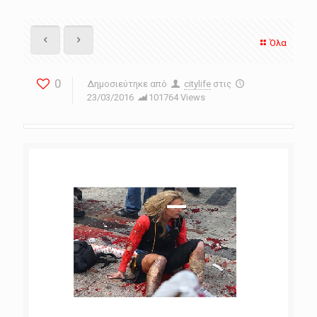
Όλα
0
Δημοσιεύτηκε από
citylife
στις
23/03/2016
101764 Views