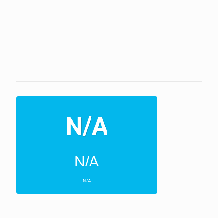
N/A
N/A
ΕΠΌΜΕΝΕΣ 4 ΜΈΡΕΣ