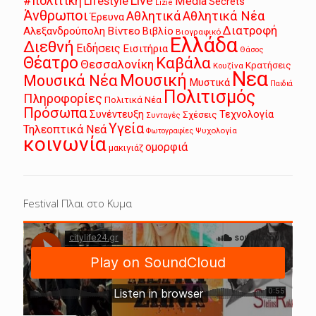
Live
#πολιτική
Lifestyle
Media
Secrets
Lizie
Άνθρωποι
Αθλητικά
Αθλητικά Νέα
Έρευνα
Διατροφή
Αλεξανδρούπολη
Βίντεο
Βιβλίο
Βιογραφικό
Ελλάδα
Διεθνή
Ειδήσεις
Εισιτήρια
Θάσος
Θέατρο
Καβάλα
Θεσσαλονίκη
Κρατήσεις
Κουζίνα
Νεα
Μουσική
Μουσικά Νέα
Μυστικά
Παιδιά
Πολιτισμός
Πληροφορίες
Πολιτικά Νέα
Πρόσωπα
Συνέντευξη
Τεχνολογία
Σχέσεις
Συνταγές
Υγεία
Τηλεοπτικά Νεά
Ψυχολογία
Φωτογραφίες
κοινωνία
ομορφιά
μακιγιάζ
Festival Πλαι στο Κυμα