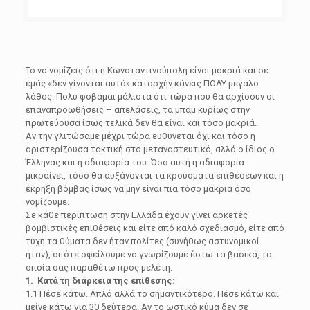
Το να νομίζεις ότι η Κωνσταντινούπολη είναι μακριά και σε
εμάς «δεν γίνονται αυτά» καταρχήν κάνεις ΠΟΛΥ μεγάλο
λάθος. Πολύ φοβάμαι μάλιστα ότι τώρα που θα αρχίσουν οι
επαναπροωθήσεις – απελάσεις, τα μπαμ κυρίως στην
πρωτεύουσα ίσως τελικά δεν θα είναι και τόσο μακριά.
Αν την γλιτώσαμε μέχρι τώρα ευθύνεται όχι και τόσο η
αριστερίζουσα τακτική στο μεταναστευτικό, αλλά ο ίδιος ο
Έλληνας και η αδιαφορία του. Όσο αυτή η αδιαφορία
μικραίνει, τόσο θα αυξάνονται τα κρούσματα επιθέσεων και η
έκρηξη βόμβας ίσως να μην είναι πια τόσο μακριά όσο
νομίζουμε.
Σε κάθε περίπτωση στην Ελλάδα έχουν γίνει αρκετές
βομβιστικές επιθέσεις και είτε από καλό σχεδιασμό, είτε από
τύχη τα θύματα δεν ήταν πολίτες (συνήθως αστυνομικοί
ήταν), οπότε οφείλουμε να γνωρίζουμε έστω τα βασικά, τα
οποία σας παραθέτω προς μελέτη:
1. Κατά τη διάρκεια της επίθεσης:
1.1 Πέσε κάτω. Απλό αλλά το σημαντικότερο. Πέσε κάτω και
μείνε κάτω για 30 δεύτερα. Αν το ωστικό κύμα δεν σε