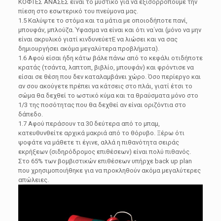
ΚΟΦΤΕΣ ΑΝΑΣΕΣ είναι το μυστικό για να εξισορροπούμε την
πίεση στο εσωτερικό του πνεύμονα μας.
1.5 Καλύψτε το στόμα και τα μάτια με οποιοδήποτε πανί,
μπουφάν, μπλούζα. Ύφασμα να είναι και ότι να΄ναι (μόνο να μην
είναι ακρυλικό γιατί κινδυνεύετΕ να λιώσει και να σας
δημιουργήσει ακόμα μεγαλύτερα προβλήματα).
1.6 Αφού είσαι ήδη κάτω βάλε πάνω από το κεφάλι οτιδήποτε
κρατάς (τσάντα, λαπτοπ, βιβλίο, μπουφάν) και φρόντισε να
είσαι σε θέση που δεν καταλαμβάνει χώρο. Όσο περίεργο και
αν σου ακούγετε πρέπει να κάτσεις στο πλάι, γιατί έτσι το
σώμα θα δεχθεί το ωστικό κύμα και τα θραύσματα μόνο στο
1/3 της ποσότητας που θα δεχθεί αν είναι οριζόντια στο
δάπεδο.
1.7 Αφού περάσουν τα 30 δεύτερα από το μπαμ,
κατευθυνθείτε αρχικά μακριά από το θόρυβο. Ξέρω ότι
ψοφάτε να μάθετε τι έγινε, αλλά η πιθανότητα σειράς
εκρήξεων (σιδηρόδρομος επιθέσεων) είναι πολύ πιθανός.
Στο 65% των βομβιστικών επιθέσεων υπήρχε back up plan
που χρησιμοποιήθηκε για να προκληθούν ακόμα μεγαλύτερες
απώλειες.