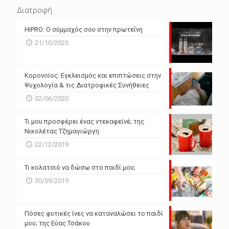
N/A
N/A
Διατροφή
N/A
N/A
HiPRO: Ο σύμμαχός σου στην πρωτεΐνη
N/A
N/A
21/10/2023
N/A
N/A
Powered by Forecast.io
Κορονοϊος: Εγκλεισμός και επιπτώσεις στην
Ψυχολογία & τις Διατροφικές Συνήθειες
02/06/2020
Τι μου προσφέρει ένας ντεκαφεϊνέ; της
Νικολέτας Τζημαγιώργη
22/12/2019
Τι κολατσιό να δώσω στο παιδί μου;
30/09/2019
Πόσες φυτικές ίνες να καταναλώσει το παιδί
μου; της Εύας Τσάκου