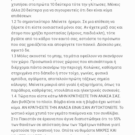
χτυπήσει στα πρώτα 10 δεύτερα τότε την γλίτωσες. Μένεις
άλλα 20 δεύτερα για να σιγουρευτείς ότι δεν είναι κύμα
επιθέσεων.
1.2 Το σημαντικότερο :Μείνετε ήρεμοι. Σε μια επίθεση να
ξέρετε ότι είστε ουσιαστικά μόνοι σας. Αν έχετε μαζί σας και
άτομο που χρήζει προστασίας (γέρους, παιδιά κλπ), τότε
βγάλτε από το κάδρο τον εαυτό σας, εστιάστε το πρόσωπο
που σας χρειάζεται και αποφύγετε τον πανικό. Δύσκολο μεν,
εφικτό δε.
1.3 Μόλις ακουστεί το μπαμ, τα μάτια οφείλουν να σκανάρουν
τον χώρο. Προσωπικά στους χώρους που επισκέπτομαι ή
διέρχομαι πάντα σκανάρω την περιοχή. Κολώνες, καθίσματα
στηριγμένα στο δάπεδο ή στον τοίχο, γωνίες, φυσικά
εμπόδια, αγάλματα, αποτελούν πρώτη τάξεως σημεία
κάλυψης. Μείνετε μακριά από γυαλί ή εξαρτήματα, όπως τα
παράθυρα, καθρέφτες, ντουλάπια και ηλεκτρικές συσκευές.
1.4. Τώρα που είστε κάτω ΜΗΝ ΚΡΑΤΗΣΕΤΕ ΤΗΝ ΑΝΑΣΑ ΣΑΣ.
Δεν βυθίζετε το πλοίο. Βόμβα είναι και η βόμβα έχει ωστικό
κύμα. ΑΝ ΚΡΑΤΗΣΕΤΕ ΤΗΝ ΑΝΑΣΑ ΕΙΝΑΙ ΣΑΝ ΑΥΤΟΚΤΟΝΕΙΤΕ. Το
ωστικό κύμα χτυπά τον γεμάτο πνεύμονα και τον συνθλίβει.
Στο Πακιστάν σε έρευνα που έγινε διαπιστώθηκε ότι το 55%
των θανάτων σε απόσταση άνω των 10μέτρων πέθανε γιατί
κρατούσε την αναπνοή του. Οπότε να θυμάστε ΜΙΚΡΕΣ ΚΑΙ