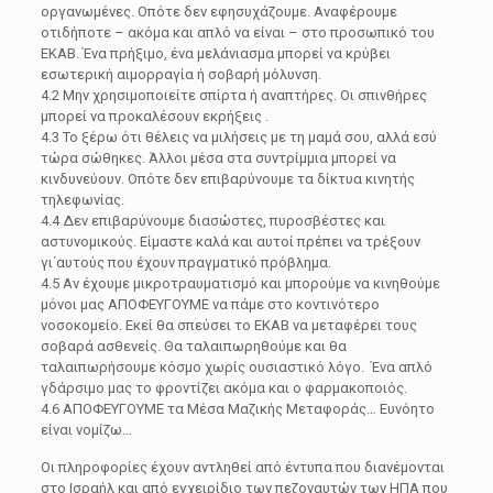
οργανωμένες. Οπότε δεν εφησυχάζουμε. Αναφέρουμε
οτιδήποτε – ακόμα και απλό να είναι – στο προσωπικό του
ΕΚΑΒ. Ένα πρήξιμο, ένα μελάνιασμα μπορεί να κρύβει
εσωτερική αιμορραγία ή σοβαρή μόλυνση.
4.2 Μην χρησιμοποιείτε σπίρτα ή αναπτήρες. Οι σπινθήρες
μπορεί να προκαλέσουν εκρήξεις .
4.3 Το ξέρω ότι θέλεις να μιλήσεις με τη μαμά σου, αλλά εσύ
τώρα σώθηκες. Άλλοι μέσα στα συντρίμμια μπορεί να
κινδυνεύουν. Οπότε δεν επιβαρύνουμε τα δίκτυα κινητής
τηλεφωνίας.
4.4 Δεν επιβαρύνουμε διασώστες, πυροσβέστες και
αστυνομικούς. Είμαστε καλά και αυτοί πρέπει να τρέξουν
γι΄αυτούς που έχουν πραγματικό πρόβλημα.
4.5 Αν έχουμε μικροτραυματισμό και μπορούμε να κινηθούμε
μόνοι μας ΑΠΟΦΕΥΓΟΥΜΕ να πάμε στο κοντινότερο
νοσοκομείο. Εκεί θα σπεύσει το ΕΚΑΒ να μεταφέρει τους
σοβαρά ασθενείς. Θα ταλαιπωρηθούμε και θα
ταλαιπωρήσουμε κόσμο χωρίς ουσιαστικό λόγο. Ένα απλό
γδάρσιμο μας το φροντίζει ακόμα και ο φαρμακοποιός.
4.6 ΑΠΟΦΕΥΓΟΥΜΕ τα Μέσα Μαζικής Μεταφοράς… Ευνόητο
είναι νομίζω…
Oι πληροφορίες έχουν αντληθεί από έντυπα που διανέμονται
στο Ισραήλ και από εγχειρίδιο των πεζοναυτών των ΗΠΑ που