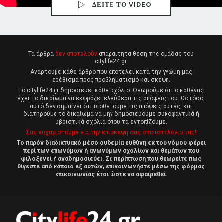
ΔΕΙΤΕ ΤΟ VIDEO
Τα άρθρα
δεν αποτελούν
απαραίτητα θέση της ομάδας του
citylife24.gr.
Αναρτούμε κάθε άρθρο που αποτελεί κατά την γνώμη μας
ερέθισμα προς προβληματισμό και σκέψη.
Tο citylife24.gr δημοσιεύει κάθε σχόλιο. Θεωρούμε ότι ο καθένας
έχει το δικαίωμα να εκφράζει ελεύθερα τις απόψεις του. Ωστόσο,
αυτό δεν σημαίνει ότι υιοθετούμε τις απόψεις αυτές, και
διατηρούμε το δικαίωμα να μην δημοσιεύουμε συκοφαντικά ή
υβριστικά σχόλια όπου τα εντοπίζουμε.
Σας ευχαριστούμε για την επίσκεψη σας στο ιστολόγιο μας!
Το παρόν διαδικτυακό μέσο ουδεμία ευθύνη εκ του νόμου φέρει
περί των επωνύμων ή ανωνύμων σχολίων και θεμάτων που
φιλοξενεί ή αναδημοσιεύει. Σε περίπτωση που θεωρείτε πως
θίγεστε από κάποιο εξ αυτών, επικοινωνήστε μέσω της φόρμας
επικοινωνίας έτσι ώστε να αφαιρεθεί.