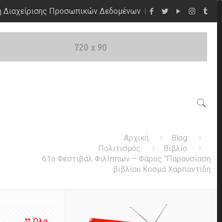
η Διαχείρισης Προσωπικών Δεδομένων
Αρχική
Blog
Πολιτισμός
Βιβλίο
61ο Φεστιβάλ Φιλίππων – Φάρος “Παρουσίαση
βιβλίου Κοσμά Χαρπαντίδη
Όλα