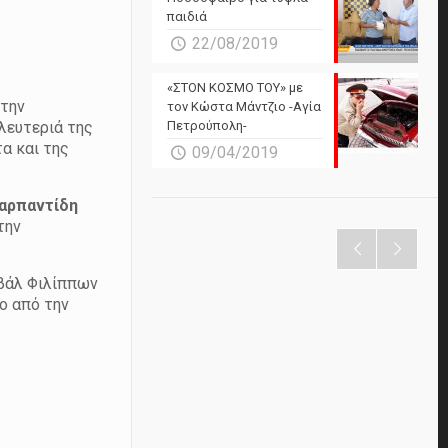
παιδιά
22/08/2019
«ΣΤΟΝ ΚΟΣΜΟ ΤΟΥ» με
 την
τον Κώστα Μάντζιο -Αγία
 λευτεριά της
Πετρούπολη-
α και της
09/04/2019
αρπαντίδη
την
ιβάλ Φιλίππων
ο από την