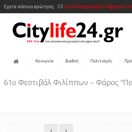
Έχετε κάποια ερώτηση;
citylifemagazine2014@gmail.co
Αρχική
Κοινωνία
Διεθνή
Πολιτισμός
Πρ
61ο Φεστιβάλ Φιλίππων – Φάρος “Π