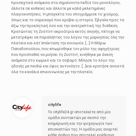
προσεχτικά ανάμεσα στα σημαίνοντα πεδία του μονολόγου,
άλλοτε σε ευθείες και άλλοτε με καλά μελετημένες
πλαγιοκοπήσεις. Η μπαγκέτα του υπογράμμισε το χιούμορ,
όπως και το σαρκασμό που κρύβει η ιστορία. Έβγαλε προς τα
έξω την προκλητική όσο και την ανατρεπτική της διάθεση.
Κρατώντας τη Ζυστίντ-ακροάτρια εκτός σκηνής, πέτυχε να
μετατρέψει σε παραλήπτες του λόγου της μαρκησίας όλη την
πλατεία και κατ΄επέκταση την κοινωνία. […] Η Μάρω
Παπαδοπούλου, που επωμίσθηκε τον ρόλο της αφηγήτριας
που προσπαθεί να μυήσει τη Ζυστίντ, κινήθηκε με άνεση
ανάμεσα στο κωμικό και το σοβαρό. Μίλησε το λόγο της
ηδονής με πειθώ και ύφος αυτονόητο. […]και κρατήσε ανοικτά
όλα τα κανάλια επικοινωνίας με την πλατεία.
citylife
Το citylife24.gr αποτελείτε από μία
ομάδα συντακτών με σκοπό την
ενημέρωση και την ψυχαγωγία των
επισκεπτών της. Η ομάδα μας αναρτεί
κάθε άρθρο που αποτελεί ερέθισμα