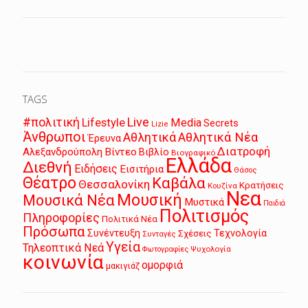
TAGS
Live
#πολιτική
Lifestyle
Media
Secrets
Lizie
Άνθρωποι
Αθλητικά
Αθλητικά Νέα
Έρευνα
Διατροφή
Αλεξανδρούπολη
Βίντεο
Βιβλίο
Βιογραφικό
Ελλάδα
Διεθνή
Ειδήσεις
Εισιτήρια
Θάσος
Θέατρο
Καβάλα
Θεσσαλονίκη
Κρατήσεις
Κουζίνα
Νεα
Μουσική
Μουσικά Νέα
Μυστικά
Παιδιά
Πολιτισμός
Πληροφορίες
Πολιτικά Νέα
Πρόσωπα
Συνέντευξη
Τεχνολογία
Σχέσεις
Συνταγές
Υγεία
Τηλεοπτικά Νεά
Ψυχολογία
Φωτογραφίες
κοινωνία
ομορφιά
μακιγιάζ