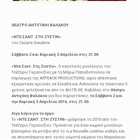
ΘΕΑΤΡΟ ΑΝΤΙΓΟΝΗ ΒΑΛΑΚΟΥ
«ΝΤΕ ΣΑΝΤ. ΣΤΗ ΖΥΣΤΙΝ»
του Cezaris Graužinis
Σάββατο 2 και Κυριακή 3 Απριλίου στις 21.00
«Ντε Σαντ. Στη Ζυστίν».
Ο καυστικός μονόλογος του
Τσέζαρις Γκραουζίνις με τη Μάρω Παπαδοπούλου σε
παραγωγή της ARTRACK PRODUCTIONS, αφού απέσπασε
εξαιρετικές κριτικές σε Ελλάδα και Λιθουανία τα τελευταία 5
χρόνια, φιλοξενείται από το ΔΗ.ΠΕ.ΘΕ. Καβάλας στo
Θέατρο
Αντιγόνη Βαλάκου
για δυο παραστάσεις,
το Σάββατο
2 και
την Κυριακή 3 Απριλίου 2016, στις 21.00
.
Λίγα λόγια για το έργο:
Το
«ΝΤΕ ΣΑΝΤ. ΣΤΗ ΖΥΣΤΙΝ»
γράφτηκε το 2010 από τον
Τσέζαρις Γκραουζίνις. Πρόκειται για έναν κωμικό μονόλογο
βασισμένο σε μοτίβα από το «La Nouvelle Justine» καθώς και
σε αποσπάσματα από τα πιο γνωστά κείμενα του Μαρκήσιου