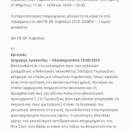
31 Μαρτίου, 11.00 – 14.00 και 18.00 – 20.00.
Για περισσότερες πληροφορίες μπορείτε να καλείτε στα
τηλέφωνα του ΔΗ.ΠΕ.ΘΕ. Καβάλας 2510. 220876 – 7 ώρες
γραφείου.
ΔΗ.ΠΕ.ΘΕ. Καβάλας
Κριτικές
Γρηγόρης Ιωαννίδης ~ Ελευθεροτυπία 15/05/2010
Ακολουθώντας τον κολασμένο άγιο των γαλλικών
γραμμάτων, ο Λιθουανός σκηνοθέτης Τσεζάρις Γκραουζίνις
επιχειρεί να στήσει μια «ιδιωτική» παράσταση. Όπως οφείλει,
δίνει στην πρότασή του εκλεκτικιστική χροιά, την κάνει να
στέκει αμφίρροπη ανάμεσα στην ακολασία και τη
θριαμβευτική νίκη της ηδονής πάνω στα ηθικολογικά
προσχήματα. […] Ο Γκραουζίνις (που έχει επίσης επιμεληθεί τα
σκηνικά και τους φωτισμούς) στήνει τη διασκευή του
μετωπικά, απέναντι στο κοινό, προσδίδοντας στην πρόκληση
φαντασμαγορία λόγου και ύφους. Ο μονόλογος αποτελεί
μέρος του γενικότερου αντιδραστικού επιχειρήματος του
Ντε Σαντ, που θέλει οι κακοί στο τέλος να επικρατούν και οι