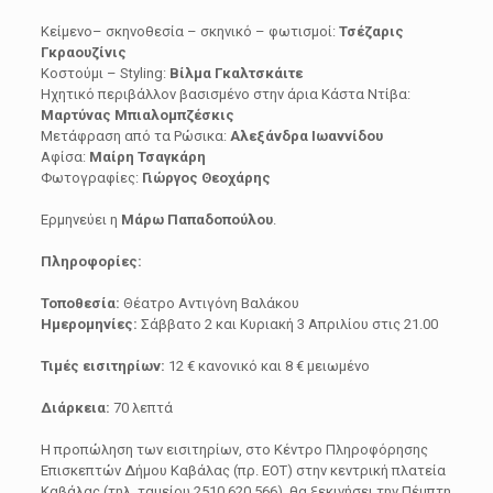
Κείμενο– σκηνοθεσία – σκηνικό – φωτισμοί:
Τσέζαρις
Γκραουζίνις
Κοστούμι – Styling:
Βίλμα Γκαλτσκάιτε
Ηχητικό περιβάλλον βασισμένο στην άρια Κάστα Ντίβα:
Μαρτύνας Μπιαλομπζέσκις
Μετάφραση από τα Ρώσικα:
Αλεξάνδρα Ιωαννίδου
Αφίσα:
Μαίρη Τσαγκάρη
Φωτογραφίες:
Γιώργος Θεοχάρης
Ερμηνεύει η
Μάρω Παπαδοπούλου
.
Πληροφορίες:
Τοποθεσία:
Θέατρο Αντιγόνη Βαλάκου
Ημερομηνίες:
Σάββατο 2 και Κυριακή 3 Απριλίου στις 21.00
Τιμές εισιτηρίων:
12 € κανονικό και 8 € μειωμένο
Διάρκεια:
70 λεπτά
Η προπώληση των εισιτηρίων, στο Κέντρο Πληροφόρησης
Επισκεπτών Δήμου Καβάλας (πρ. ΕΟΤ) στην κεντρική πλατεία
Καβάλας (τηλ. ταμείου 2510 620 566), θα ξεκινήσει την Πέμπτη