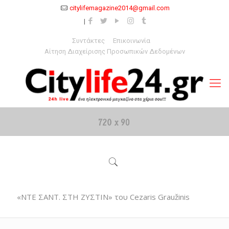
citylifemagazine2014@gmail.com
Συντάκτες
Επικοινωνία
Αίτηση Διαχείρισης Προσωπικών Δεδομένων
«ΝΤΕ ΣΑΝΤ. ΣΤΗ ΖΥΣΤΙΝ» του Cezaris Graužinis