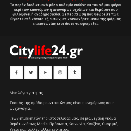
Το παρόν διαδικτυακό μέσο ουδεμία ευθύνη εκ του νόμου φέρει
περί των επωνύμων ή ανωνύμων σχολίων και θεμάτων που
φιλοξενεί ή αναδημοσιεύει. Σε περίπτωση που θεωρείτε πως
θίγεστε από κάποιο εξ αυτών, επικοινωνήστε μέσω της φόρμας
επικοινωνίας έτσι ώστε να αφαιρεθεί.
Λίγα λόγια για εμάς
Σκοπός της ομάδας συντακτών μας είναι η ενημέρωση και η
ψυχαγωγία..
..των επισκεπτών της ιστοσελίδας μας, σε μία μεγάλη γκάμα
θεμάτων όπως Μedia, Πρόσωπα, Κοινωνία, Κουζίνα, Ομορφιά,
Υγεία και πολλές άλλες ενότητες.