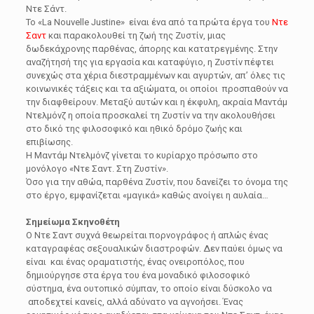
Ντε Σάντ.
To «La Nouvelle Justine» είναι ένα από τα πρώτα έργα του
Ντε
Σαντ
και παρακολουθεί τη ζωή της Ζυστίν, μιας
δωδεκάχρονης παρθένας, άπορης και κατατρεγμένης. Στην
αναζήτησή της για εργασία και καταφύγιο, η Ζυστίν πέφτει
συνεχώς στα χέρια διεστραμμένων και αγυρτών, απ’ όλες τις
κοινωνικές τάξεις και τα αξιώματα, οι οποίοι προσπαθούν να
την διαφθείρουν. Μεταξύ αυτών και η έκφυλη, ακραία Μαντάμ
Ντελμόνζ η οποία προσκαλεί τη Ζυστίν να την ακολουθήσει
στο δικό της φιλοσοφικό και ηθικό δρόμο ζωής και
επιβίωσης.
Η Μαντάμ Ντελμόνζ γίνεται το κυρίαρχο πρόσωπο στο
μονόλογο «Ντε Σαντ. Στη Ζυστίν».
Όσο για την αθώα, παρθένα Ζυστίν, που δανείζει το όνομα της
στο έργο, εμφανίζεται «μαγικά» καθώς ανοίγει η αυλαία…
Σημείωμα Σκηνοθέτη
Ο Ντε Σαντ συχνά θεωρείται πορνογράφος ή απλώς ένας
καταγραφέας σεξουαλικών διαστροφών. Δεν παύει όμως να
είναι και ένας οραματιστής, ένας ονειροπόλος, που
δημιούργησε στα έργα του ένα μοναδικό φιλοσοφικό
σύστημα, ένα ουτοπικό σύμπαν, το οποίο είναι δύσκολο να
αποδεχτεί κανείς, αλλά αδύνατο να αγνοήσει. Ένας