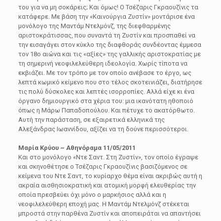
του για να µη σοκάρεις; Και όµως! Ο Τσέζαρις Γκραουζίνις τα
κατάφερε. Με βάση την «Καινούργια Ζυστίν» µοντάρισε ένα
µονόλογο της Μαντάµ Ντελµόνζ, της διεφθαρµένης
αριστοκράτισσας, που συναντά τη Ζυστίν και προσπαθεί να
την εισαγάγει στον κύκλο της διαφθοράς συνδέοντας έµµεσα
τον 18ο αιώνα και τις «αξίες» της γαλλικής αριστοκρατίας µε
τη σηµερινή νεοφιλελεύθερη ιδεολογία. Χωρίς τίποτα να
εκβιάζει. Με τον τρόπο µε τον οποίο ανέβασε το έργο, ως
λεπτά κωµικό κείµενο που στο τέλος σκοτεινιάζει, διατήρησε
τις πολύ δύσκολες και λεπτές ισορροπίες. Αλλά είχε κι ένα
όργανο δηµιουργικό στα χέρια του: µια ικανότατη ηθοποιό
όπως η Μάρω Παπαδοπούλου. Και πέτυχε το ακατόρθωτο.
Αυτή την παράσταση, σε εξαιρετικά ελληνικά της
Αλεξάνδρας Ιωαννίδου, αξίζει να τη δούνε περισσότεροι.
Μαρία Κρύου ~ Αθηνόραμα 11/05/2011
Και στο μονόλογο «Ντε Σαντ. Στη Ζυστίν», τον οποίο έγραψε
και σκηνοθέτησε ο Τσέζαρις Γκραουζίνις βασιζόμενος σε
κείμενα του Ντε Σαντ, το κυρίαρχο θέμα είναι ακριβώς αυτή η
ακραία αισθησιοκρατική και ατομική μορφή ελευθερίας την
οποία πρεσβεύει όχι μόνο ο μαρκήσιος αλλά και η
νεοφιλελεύθερη εποχή μας. Η Μαντάμ Ντελμόνζ στέκεται
μπροστά στην παρθένα Ζυστίν και αποπειράται να απαντήσει