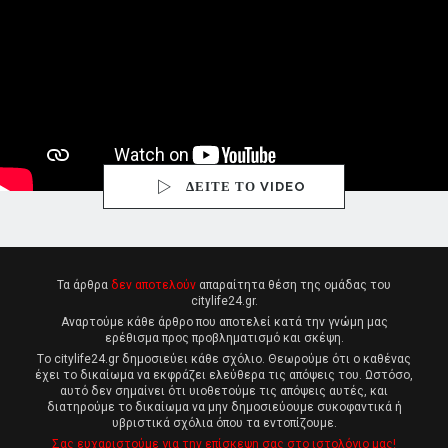
ΔΕΙΤΕ ΤΟ VIDEO
Τα άρθρα
δεν αποτελούν
απαραίτητα θέση της ομάδας του
citylife24.gr.
Αναρτούμε κάθε άρθρο που αποτελεί κατά την γνώμη μας
ερέθισμα προς προβληματισμό και σκέψη.
Tο citylife24.gr δημοσιεύει κάθε σχόλιο. Θεωρούμε ότι ο καθένας
έχει το δικαίωμα να εκφράζει ελεύθερα τις απόψεις του. Ωστόσο,
αυτό δεν σημαίνει ότι υιοθετούμε τις απόψεις αυτές, και
διατηρούμε το δικαίωμα να μην δημοσιεύουμε συκοφαντικά ή
υβριστικά σχόλια όπου τα εντοπίζουμε.
Σας ευχαριστούμε για την επίσκεψη σας στο ιστολόγιο μας!