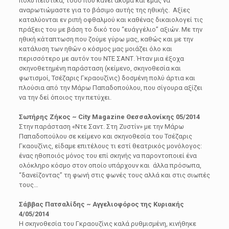
πολύ πειστικά, τόσο που κάνει ακόμα και εμάς να
αναρωτιώμαστε για το βάσιμο αυτής της ηθικής. Αξίες
καταλύονται εν ριπή οφθαλμού και καθένας δικαιολογεί τις
πράξεις του με βάση το δικό του “ευάγγέλιο” αξιών. Με την
ηθική κἀταπτωση που ζούμε γύρω μας, καθώς και με την
κατάλυση των ηθών ο κόσμος μας μοιάζει όλο και
περισσότερο με αυτόν του ΝΤΕ ΣΑΝΤ. Ήταν μια έξοχα
σκηνοθετημένη παράσταση (κείμενο, σκηνοθεσία και
φωτισμοί, Τσέζαρις Γκραουζίνις) δοσμένη πολύ άρτια και
πλούσια από την Μάρω Παπαδοπούλου, που σίγουρα αξίζει
να την δεί όποιος την πετύχει.
Σωτήρης Ζήκος ~ City Magazine Θεσσαλονίκης 05/2014
Στην παράσταση «Ντε Σαντ. Στη Ζυστίν» με την Μάρω
Παπαδοπούλου σε κείμενο και σκηνοθεσία του Τσέζαρις
Γκαουζίνις, είδαμε επιτέλους τι εστί θεατρικός μονόλογος:
ένας ηθοποιός μόνος του επί σκηνής να παροντοποιεί ένα
ολόκληρο κόσμο στον οποίο υπάρχουν και άλλα πρόσωπα,
“δανείζοντας” τη φωνή στις φωνές τους αλλά και στις σιωπές
τους…
Σάββας Πατσαλίδης ~ Αγγελιοφόρος της Κυριακής
4/05/2014
Η σκηνοθεσία του Γκραουζίνις καλά ρυθμισμένη, κινήθηκε