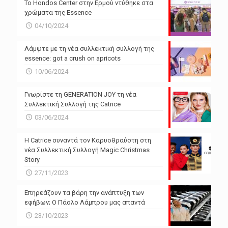
Το Hondos Center στην Ερμού ντύθηκε στα
χρώματα της Essence
04/10/2024
Λάμψτε με τη νέα συλλεκτική συλλογή της
essence: got a crush on apricots
10/06/2024
Γνωρίστε τη GENERATION JOY τη νέα
Συλλεκτική Συλλογή της Catrice
03/06/2024
Η Catrice συναντά τον Καρυοθραύστη στη
νέα Συλλεκτική Συλλογή Magic Christmas
Story
27/11/2023
Επηρεάζουν τα βάρη την ανάπτυξη των
εφήβων; Ο Πάολο Λάμπρου μας απαντά
23/10/2023