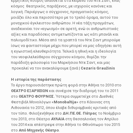
ερμητικός κόσμος αναδύεται στα κείμενα του Ντε Σαντ, ένας
κόσμος θεατρικός, παράξενος, με ισχυρούς κανόνες και
λογική. Περιέργως ο σύγχρονος, πραγματικός κόσμος,
μοιάζει όλο και περισσότερο με το τρελό όραμα, αυτού του
μοναχικού έγκλειστου ανθρώπου. Η νέα τάξη πραγμάτων,
αναδεικνύει τον «εγωισμό» σε αρετή, ενώ οι ανθρωπιστικές
αξίες και παραδόσεις αντιμετωπίζονται ως κάτι μπανάλ και
παλιομοδίτικο. Μέσα από τα γραπτά του Ντε Σαντ μπορούμε
ίσως να φανταστούμε μέχρι που μπορεί να μας οδηγήσει αυτή
η εγωιστική ελευθεριότητα. Τελικά η ηθική και η ιδεολογία
του νεοφιλελεύθερου σύγχρονου κόσμου, θυμίζει την
παράδοξη φιλοσοφία του Μαρκήσιου Ντε Σαντ, και μας
προκαλεί να τον ανακαλύψουμε ξανά |
Cezaris Graužinis
Η ιστορία της παράστασης
Το έργο παρουσιάστηκε πρώτη φορά στην Αθήνα το 2010 στο
ΘΕΑΤΡΟ ΕΞΑΡΧΕΙΩΝ
και συνέχισε την διαδρομή του το 2011
στο
ΘΕΑΤΡΟ ΦΟΥΡΝΟΣ.
Ύστερα συμμετείχε στο Διεθνές
Φεστιβάλ Μονολόγων
«Monobaltija»
στο Kάουνας στη
Λιθουανία το 2012, όπου έλαβε διθυραμβικές κριτικές από
τον τύπο. Φιλοξενήθηκε στο
ΔΗ.ΠΕ.ΘΕ. Πάτρας
το Νοέμβριο
του 2013, στο Θέατρο
ΑΥΛΑΙΑ
στη Θεσσαλονίκη τον Απρίλιο
του 2014 και επέστρεψε στην Αθήνα το Φθινόπωρο του 2015
στο
Από Μηχανής Θέατρο
.