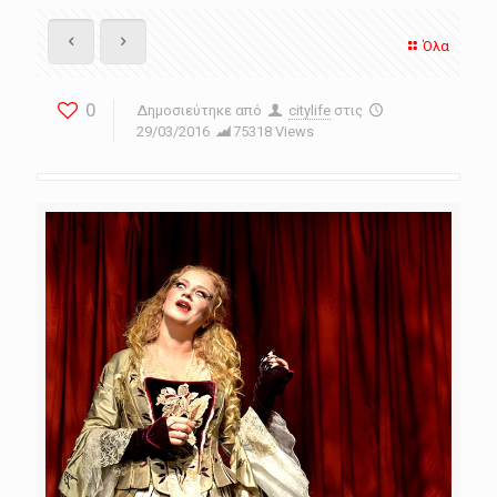
Όλα
0
Δημοσιεύτηκε από
citylife
στις
29/03/2016
75318 Views