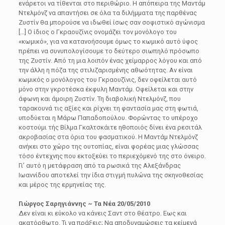
ενάρετοι να τίθενται στο περιθώριο. Η απόπειρα της Μαντάμ
Ντελμόνζ να απαντήσει σε όλα τα διλήμματα της παρθένας
Ζυστίν θα μπορούσε να ιδωθεί ίσως σαν σοφιστικό αγώνισμα
[…] Ο ίδιος ο Γκραουζίνις ονομάζει τον μονόλογο του
«κωμικό», για να κατανοήσουμε όμως το κωμικό αυτό ύφος
πρέπει να συνυπολογίσουμε το δεύτερο σιωπηλό πρόσωπο
της Ζυστίν. Από τη μια λοιπόν ένας χείμαρρος λόγου και από
την άλλη η πόζα της στιλιζαρισμένης αθωότητας. Αν είναι
κωμικός ο μονόλογος του Γκραουζίνις, δεν οφείλεται αυτό
μόνο στην γκροτέσκα έκφυλη Μαντάμ. Οφείλεται και στην
άφωνη και άμοιρη Ζυστίν. Τη διαβολική Ντελμόνζ, που
ταρακουνά τις αξίες και ρίχνει τη φαντασία μας στη φωτιά,
υποδύεται η Μάρω Παπαδοπούλου. Φορώντας το υπέροχο
κοστούμι τής Βίλμα Γκαλτσκάιτε ηθοποιός δίνει ένα ρεσιτάλ
ακροβασίας στα όρια του φασματικού. Η Μαντάμ Ντελμόνζ
ανήκει στο χώρο της ουτοπίας, είναι φορέας μιας γλώσσας
τόσο έντεχνης που εκτοξεύει το περιεχόμενό της στο όνειρο.
Γι’ αυτό η μετάφραση από τα ρωσικά της Αλεξάνδρας
Ιωαννίδου αποτελεί την ίδια στιγμή πυλώνα της σκηνοθεσίας
και μέρος της ερμηνείας της.
Γιώργος Σαρηγιάννης ~ Τα Νέα 20/05/2010
Δεν είναι κι εύκολο να κάνεις Σαντ στο θέατρο. Εως και
ακατόρθωτο. Τι να πράξεις; Να αποδυναµώσεις τα κείµενά