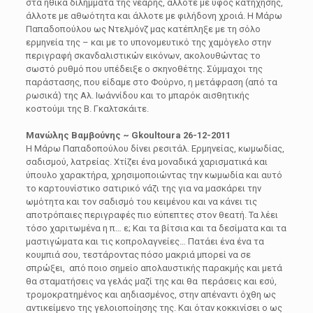
στα ηθικά διλήμματα της νεαρής, άλλοτε με ύφος κατήχησης,
άλλοτε με αθωότητα και άλλοτε με φιλήδονη χροιά. Η Μάρω
Παπαδοπούλου ως Ντελμόνζ μας κατέπληξε με τη σόλο
ερμηνεία της – και με το υπονομευτικό της χαμόγελο στην
περιγραφή σκανδαλιστικών εικόνων, ακολουθώντας το
σωστό ρυθμό που υπέδειξε ο σκηνοθέτης. Σύμμαχοι της
παράστασης, που είδαμε στο Φούρνο, η μετάφραση (από τα
ρωσικά) της Αλ. Ιωάννίδου και το μπαρόκ αισθητικής
κοστούμι της Β. Γκαλτσκάιτε.
Μανώλης Βαμβούνης ~ Gkoultoura
26-12-2011
Η Μάρω Παπαδοπούλου δίνει ρεσιτάλ. Ερμηνείας, κωμωδίας,
σαδισμού, λατρείας. Χτίζει ένα μοναδικά χαρισματικά και
ύπουλο χαρακτήρα, χρησιμοποιώντας την κωμωδία και αυτό
το καρτουνίστικο σατιρικό νάζι της για να μασκάρει την
ωμότητα και τον σαδισμό του κειμένου και να κάνει τις
αποτρόπαιες περιγραφές πιο εύπεπτες στον θεατή. Τα λέει
τόσο χαριτωμένα η π… ε; Και τα βίτσια και τα δεσίματα και τα
μαστιγώματα και τις κοπρολαγνείες… Πατάει ένα ένα τα
κουμπιά σου, τεστάροντας πόσο μακριά μπορεί να σε
σπρώξει, από ποιο σημείο απολαυστικής παρακμής και μετά
θα σταματήσεις να γελάς μαζί της και θα περάσεις και εσύ,
τρομοκρατημένος και αηδιασμένος, στην απέναντι όχθη ως
αντικείμενο της γελοιοποίησης της. Και όταν κοκκινίσει ο ως