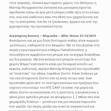
τότε ασφαλής, ιδανικά φωτισμένος χώρος του θεάτρου, η
Μαντάμ θα εμφανιστεί σατανική και μαινόμενη έχοντας
αφοδεύσει πάνω σε (και μετά γλύψει) κάθε αξία στον κόσμο
σου, ενώ εσύ καθόσουν εκεί στη θέση σου χαχανίζοντας και
της το επέτρεπες. Και θα το ξανάκανες, έρμαιο και εσύ της
χαρισματικής της προσωπικότητας.
Αικατερίνη Κουτση – Μαρουδα ~ After Noise 21/13/2013
Ανυπόμονοι και με μια δόση δισταγμού καθώς είναι κωμικός
μονόλογος, καθόμαστε στο θεωρείο. Με το που βγαίνει στη
σκηνή η πρωταγωνίστρια κ.Μάρω Παπαδοπούλου, η
οποιαδήποτε αμφιβολία που μπορεί και να είχαμε διαλύθηκε,
ως δια μαγείας. Με ένα εκπληκτικό μπαρόκ κουστούμι δια
χειρός Βίλμα Γκαλτσκάιτε κάνει μια δυναμική είσοδο ως
έκφυλη, σαδιστική, ακραία Μαντάμ Ντελμόνζ που προσπαθεί
να “συνετίσει” την αθώα, παρθένα Ζυστίν. Κάνει διάλογο με
την νοητά παρούσα Ζυστίν σαν να είναι όντως εκεί. Εκεί
προσπαθεί μέσα από το σύστημα κανόνων και πρἀξεων που
ισχύουν στον κόσμο του ΝΤΕ ΣΑΝΤ να κάνει την μικρή και
αθώα Ζυστίν να κανανοήσει ότι η αγνότητα, η ευγένεια και η
ηθική μόνο εμπόδια μπορεί να αποφέρουν. […] Μέσα από ένα
χειμαρώδη διάλογο – μονόλογο και μια σκηνικη παρουσία
που γεμίζει την σκηνη, μιλάει και κινείται σαγηνευτικά και