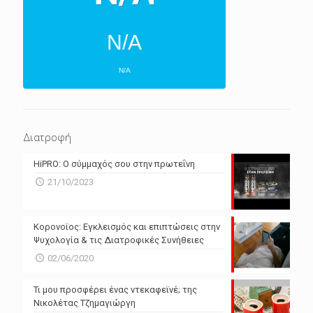
N/A
N/A
ΕΠΌΜΕΝΕΣ 4 ΜΈΡΕΣ
N/A
N/A
Διατροφή
N/A
N/A
HiPRO: Ο σύμμαχός σου στην πρωτεΐνη
N/A
N/A
21/10/2023
N/A
N/A
Powered by Forecast.io
Κορονοϊος: Εγκλεισμός και επιπτώσεις στην
Ψυχολογία & τις Διατροφικές Συνήθειες
02/06/2020
Τι μου προσφέρει ένας ντεκαφεϊνέ; της
Νικολέτας Τζημαγιώργη