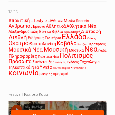
TAGS
Live
#πολιτική
Lifestyle
Media
Secrets
Lizie
Άνθρωποι
Αθλητικά
Αθλητικά Νέα
Έρευνα
Διατροφή
Αλεξανδρούπολη
Βίντεο
Βιβλίο
Βιογραφικό
Ελλάδα
Διεθνή
Ειδήσεις
Εισιτήρια
Θάσος
Θέατρο
Καβάλα
Θεσσαλονίκη
Κρατήσεις
Κουζίνα
Νεα
Μουσική
Μουσικά Νέα
Μυστικά
Παιδιά
Πολιτισμός
Πληροφορίες
Πολιτικά Νέα
Πρόσωπα
Συνέντευξη
Τεχνολογία
Σχέσεις
Συνταγές
Υγεία
Τηλεοπτικά Νεά
Ψυχολογία
Φωτογραφίες
κοινωνία
ομορφιά
μακιγιάζ
Festival Πλαι στο Κυμα