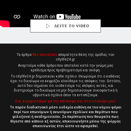
ΔΕΙΤΕ ΤΟ VIDEO
Τα άρθρα
δεν αποτελούν
απαραίτητα θέση της ομάδας του
citylife24.gr.
Αναρτούμε κάθε άρθρο που αποτελεί κατά την γνώμη μας
ερέθισμα προς προβληματισμό και σκέψη.
Tο citylife24.gr δημοσιεύει κάθε σχόλιο. Θεωρούμε ότι ο καθένας
έχει το δικαίωμα να εκφράζει ελεύθερα τις απόψεις του. Ωστόσο,
αυτό δεν σημαίνει ότι υιοθετούμε τις απόψεις αυτές, και
διατηρούμε το δικαίωμα να μην δημοσιεύουμε συκοφαντικά ή
υβριστικά σχόλια όπου τα εντοπίζουμε.
Σας ευχαριστούμε για την επίσκεψη σας στο ιστολόγιο μας!
Το παρόν διαδικτυακό μέσο ουδεμία ευθύνη εκ του νόμου φέρει
περί των επωνύμων ή ανωνύμων σχολίων και θεμάτων που
φιλοξενεί ή αναδημοσιεύει. Σε περίπτωση που θεωρείτε πως
θίγεστε από κάποιο εξ αυτών, επικοινωνήστε μέσω της φόρμας
επικοινωνίας έτσι ώστε να αφαιρεθεί.