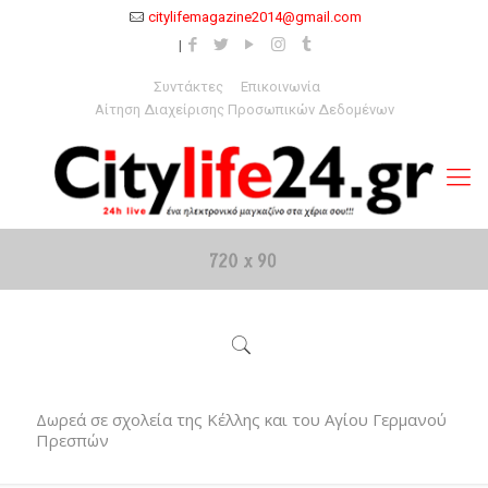
citylifemagazine2014@gmail.com
Συντάκτες
Επικοινωνία
Αίτηση Διαχείρισης Προσωπικών Δεδομένων
Δωρεά σε σχολεία της Κέλλης και του Αγίου Γερμανού
Πρεσπών