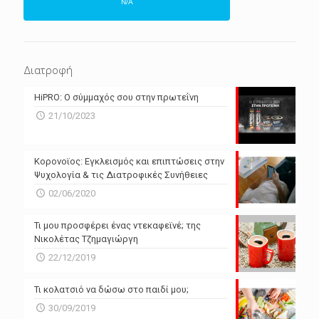
N/A
ΕΠΌΜΕΝΕΣ 4 ΜΈΡΕΣ
N/A
N/A
Διατροφή
N/A
N/A
HiPRO: Ο σύμμαχός σου στην πρωτεΐνη
N/A
N/A
21/10/2023
N/A
N/A
Powered by Forecast.io
Κορονοϊος: Εγκλεισμός και επιπτώσεις στην
Ψυχολογία & τις Διατροφικές Συνήθειες
02/06/2020
Τι μου προσφέρει ένας ντεκαφεϊνέ; της
Νικολέτας Τζημαγιώργη
22/12/2019
Τι κολατσιό να δώσω στο παιδί μου;
30/09/2019