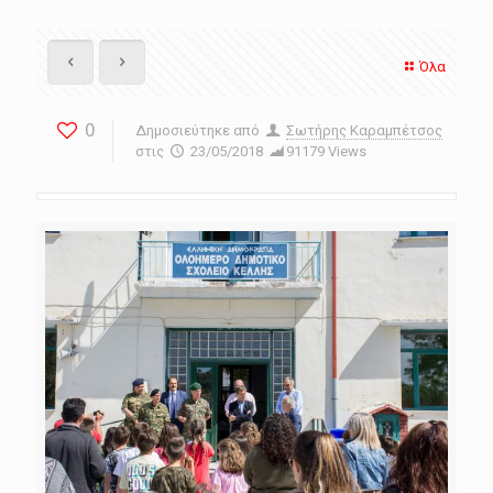
Όλα
0
Δημοσιεύτηκε από
Σωτήρης Καραμπέτσος
στις
23/05/2018
91179 Views